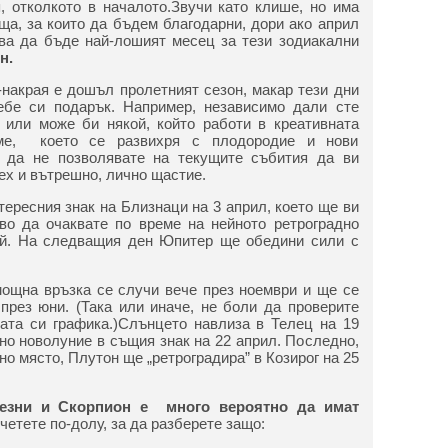
, отколкото в началото.Звучи като клише, но има
ща, за които да бъдем благодарни, дори ако април
ава да бъде най-лошият месец за тези зодиакални
н.
-накрая е дошъл пролетният сезон, макар тези дни
ебе си подарък. Например, независимо дали сте
 или може би някой, който работи в креативната
еме, което се развихря с плодородие и нови
, да не позволявате на текущите събития да ви
ех и вътрешно, лично щастие.
ересния знак на Близнаци на 3 април, което ще ви
во да очаквате по време на нейното ретроградно
ай. На следващия ден Юпитер ще обедини сили с
 мощна връзка се случи вече през ноември и ще се
рез юни. (Така или иначе, не боли да проверите
ата си графика.)Слънцето навлиза в Телец на 19
но новолуние в същия знак на 22 април. Последно,
но място, Плутон ще „ретроградира” в Козирог на 25
Везни и Скорпион е много вероятно да имат
четете по-долу, за да разберете защо: