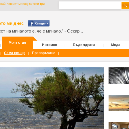
най-лошият месец за тези три
то ми днес
т на миналото е, че е минало.” - Оскар...
Моят стил
Интимно
Бъди здрава
Мода
|
|
|
|
Сама вкъщи
Препоръчано
|
|
|