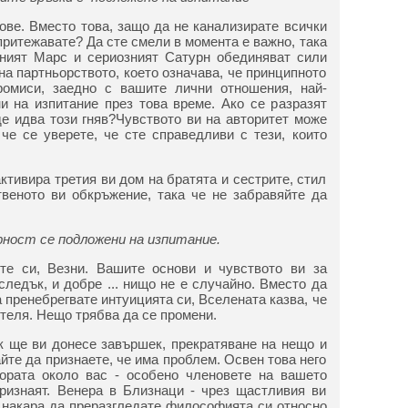
ове. Вместо това, защо да не канализирате всички
притежавате? Да сте смели в момента е важно, така
вният Марс и сериозният Сатурн обединяват сили
на партньорството, което означава, че принципното
омиси, заедно с вашите лични отношения, най-
 на изпитание през това време. Ако се разразят
де идва този гняв?Чувството ви на авторитет може
че се уверете, че сте справедливи с тези, които
тивира третия ви дом на братята и сестрите, стил
веното ви обкръжение, така че не забравяйте да
рност се подложени на изпитание.
те си, Везни. Вашите основи и чувството ви за
следък, и добре ... нищо не е случайно. Вместо да
 пренебрегвате интуицията си, Вселената казва, че
теля. Нещо трябва да се промени.
 ще ви донесе завършек, прекратяване на нещо и
айте да признаете, че има проблем. Освен това него
хората около вас - особено членовете на вашето
признаят. Венера в Близнаци - чрез щастливия ви
и накара да преразгледате философията си относно