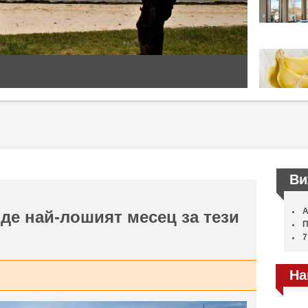
Ви
А
де най-лошият месец за тези
П
7
На