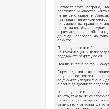
Оставете егото настрана, Лъв
положителни качества, които 
че не се отказвайте. Агреси
чрез вашия ангажиран сектор 
ви умение да правите компр
вероятно ще бъдат подложени
страстите, се запитайте откъ
да бъде непреодолимо, така 
обичате.
Пълнолунието във Везни ще ак
на комуникация и непосредст
поддържате открит ума си.
Везни:
Вашите основи и сигу
Спрете да потискате емоции
сигурност са разклатени напо
се държите хладнокръвно и да
е време да дръпнете предпази
Пълнолунието във вашия знак
яснота, така че не се страхув
го има от доста време, но 
семейство - отказват да го 
девети дом на вярата - ще в