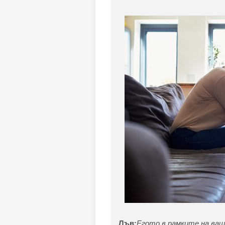
Лъв:
Егото в рамките на ваш