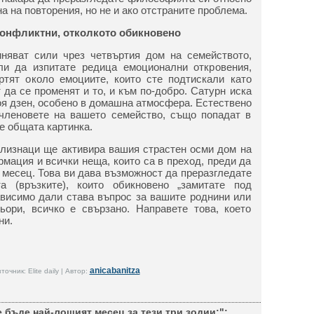
а на повторения, но не и ако отстраните проблема.
конфликтни, отколкото обикновено
няват сили чрез четвъртия дом на семейството,
ли да изпитате редица емоционални откровения,
ртят около емоциите, които сте подтискали като
 да се променят и то, и към по-добро. Сатурн иска
оя дзен, особено в домашна атмосфера. Естествено
 членовете на вашето семейство, също попадат в
е общата картинка.
лизнаци ще активира вашия страстен осми дом на
рмация и всички неща, които са в преход, преди да
 месец. Това ви дава възможност да преразгледате
а (връзките), които обикновено „замитате под
зависимо дали става въпрос за вашите роднини или
ьори, всичко е свързано. Направете това, което
ни.
anicabanitza
точник: Elite daily | Автор:
 бъде най-лошият месец за тези три зодии:":