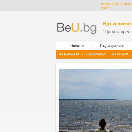
Април 2020 ще бъде 
зодии:
Вдъхновение
“Цялата прелес
Начало
Бъди красива
|
Из мрежата
Любопитно
01.00 a.m.
|
|