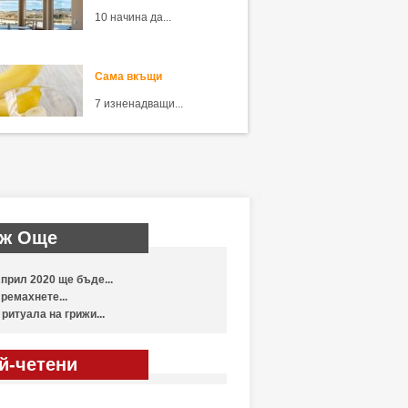
10 начина да...
Сама вкъщи
7 изненадващи...
ж Още
прил 2020 ще бъде...
ремахнете...
 ритуала на грижи...
й-четени