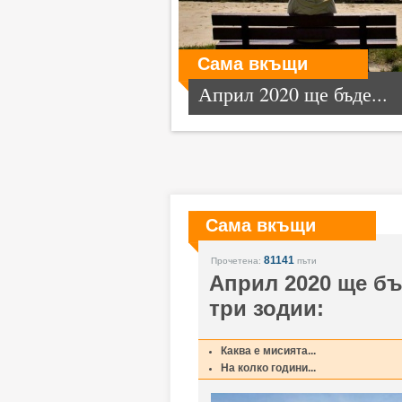
Сама вкъщи
Април 2020 ще бъде...
Сама вкъщи
81141
Прочетена:
пъти
Април 2020 ще бъ
три зодии:
Каква е мисията...
На колко години...