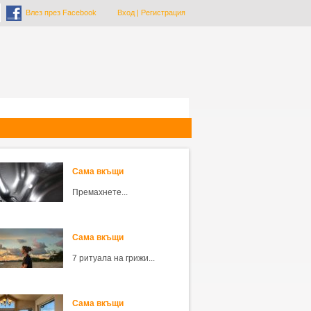
Влез през Facebook
Вход
|
Регистрация
Сама вкъщи
Премахнете...
Сама вкъщи
7 ритуала на грижи...
Сама вкъщи