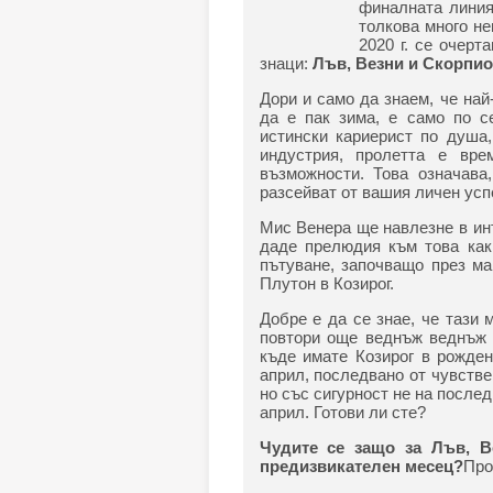
финалната линия
толкова много не
2020 г. се очерт
знаци:
Лъв, Везни и Скорпио
Дори и само да знаем, че най
да е пак зима, е само по с
истински кариерист по душа,
индустрия, пролетта е вр
възможности. Това означава
разсейват от вашия личен усп
Мис Венера ще навлезне в инт
даде прелюдия към това как
пътуване, започващо през м
Плутон в Козирог.
Добре е да се знае, че тази
повтори още веднъж веднъж п
къде имате Козирог в рожден
април, последвано от чувстве
но със сигурност не на послед
април. Готови ли сте?
Чудите се защо за Лъв, 
предизвикателен месец?
Про