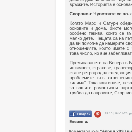
връзките. Историята е основан
Скорпион
:
Чувствате се по-
Когато Марс и Сатурн обеди
основите и дома, бихте мог
особено такива, които се въ
малко дете. Нещата са на път
да ви помогне да намерите св
отношенията, които имате с
това число, но вие забелязват
Преминаването на Венера в Б
интимност, страхове, трансфо
стане ретроградна следващия
проблемите във отношеният
килима”. Така или иначе, не
за вашите романтични партн
трябва да направите, Скорпио
19:15 | 04-01-20
Из
Елементи:
Коментари към
"Април 2020 ще