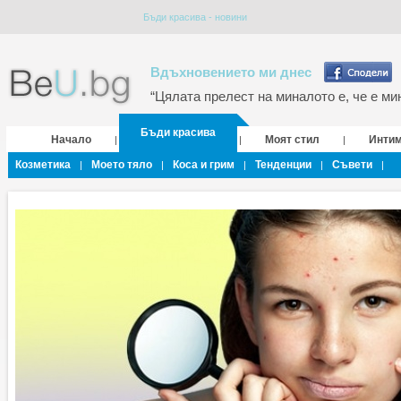
Бъди красива - новини
Вдъхновението ми днес
“Цялата прелест на миналото е, че е мин
Бъди красива
Начало
Моят стил
Инти
|
|
|
Козметика
Моето тяло
Коса и грим
Тенденции
Съвети
|
|
|
|
|