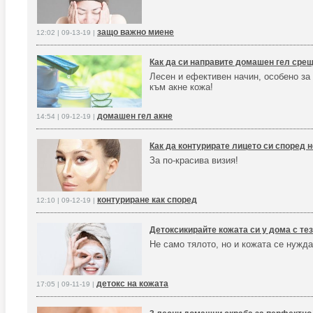
защо важно миене
12:02 | 09-13-19 |
Как да си направите домашен гел срещ
Лесен и ефективен начин, особено за 
към акне кожа!
домашен гел акне
14:54 | 09-12-19 |
Как да контурирате лицето си според 
За по-красива визия!
контуриране как според
12:10 | 09-12-19 |
Детоксикирайте кожата си у дома с тез
Не само тялото, но и кожата се нужда
детокс на кожата
17:05 | 09-11-19 |