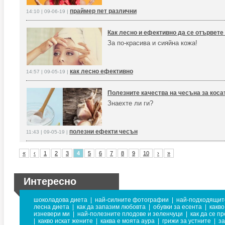
праймер пет различни
14:10 | 09-06-19 |
Как лесно и ефективно да се отървете 
За по-красива и сияйна кожа!
как лесно ефективно
14:57 | 09-05-19 |
Полезните качества на чесъна за коса
Знаехте ли ги?
полезни ефекти чесън
11:43 | 09-05-19 |
«
‹
1
2
3
4
5
6
7
8
9
10
›
»
Интересно
шоколадова диета
|
най-силните фотографии
|
най-подходящите
лесна диета
|
как да запазим любовта
|
обувки за есента
|
какво
изневери ми
|
най-полезните плодове и зеленчуци
|
как да се п
|
какво искат жените
|
каква е моята аура
|
грижи за устните
|
за