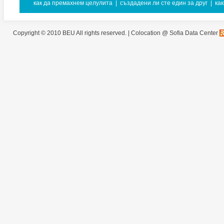
как да премахнем целулита
|
създадени ли сте един за друг
|
ка
Copyright © 2010 BEU All rights reserved. |
Colocation @ Sofia Data Center