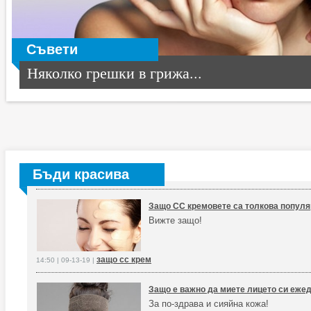
Съвети
Няколко грешки в грижа...
Бъди красива
Защо CC кремовете са толкова попул
Вижте защо!
защо cc крем
14:50 | 09-13-19 |
Защо е важно да миете лицето си еже
За по-здрава и сияйна кожа!