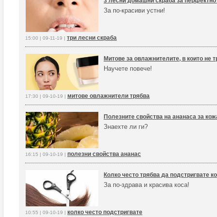
3 лесни домашни скраба за перфектно
За по-красиви устни!
три лесни скраба
15:00 | 09-11-19 |
Митове за овлажнителите, в които не т
Научете повече!
митове овлажнители трябва
17:30 | 09-10-19 |
Полезните свойства на ананаса за кож
Знаехте ли ги?
полезни свойства ананас
16:15 | 09-10-19 |
Колко често трябва да подстригвате к
За по-здрава и красива коса!
колко често подстригвате
10:55 | 09-10-19 |