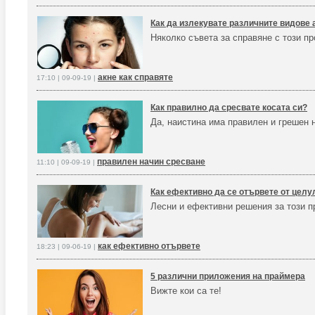
Как да излекувате различните видове 
Няколко съвета за справяне с този п
акне как справяте
17:10 | 09-09-19 |
Как правилно да сресвате косата си?
Да, наистина има правилен и грешен 
правилен начин сресване
11:10 | 09-09-19 |
Как ефективно да се отървете от целу
Лесни и ефективни решения за този п
как ефективно отървете
18:23 | 09-06-19 |
5 различни приложения на праймера
Вижте кои са те!