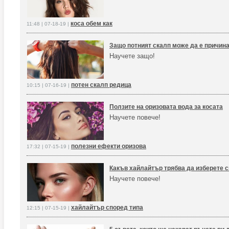
коса обем как
11:48 | 07-18-19 |
Защо потният скалп може да е причин
Научете защо!
потен скалп редица
10:15 | 07-16-19 |
Ползите на оризовата вода за косата
Научете повече!
полезни ефекти оризова
17:32 | 07-15-19 |
Какъв хайлайтър трябва да изберете с
Научете повече!
хайлайтър според типа
12:15 | 07-15-19 |