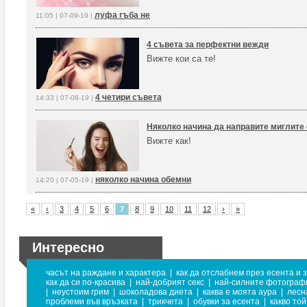
луфа гъба не
11:05 | 07-09-19 |
4 съвета за перфектни вежди
Вижте кои са те!
4 четири съвета
14:33 | 07-08-19 |
Няколко начина да направите миглите 
Вижте как!
няколко начина обемни
14:20 | 07-05-19 |
«
‹
3
4
5
6
7
8
9
10
11
12
›
»
Интересно
часът на раждане и характера
|
как да отслабнем през есента и 
как да си по-красива
|
най-добрият секс
|
най-силните фотограф
|
неустоим грим
|
шоколадова диета
|
каква е моята аура
|
лесн
проблеми във връзката
|
трикчета
|
обувки за есента
|
какво то