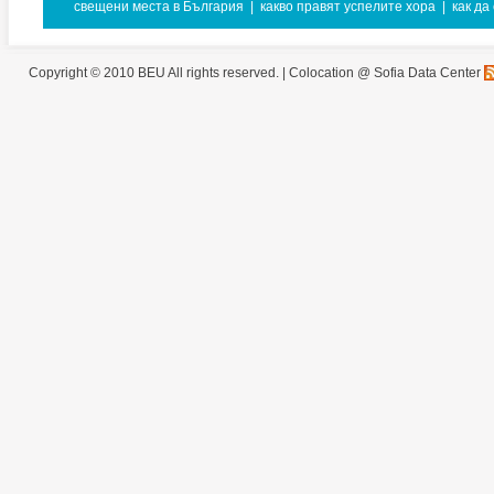
свещени места в България
|
какво правят успелите хора
|
как да
Copyright © 2010 BEU All rights reserved. |
Colocation @ Sofia Data Center