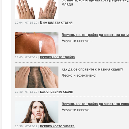
5 съвета, които ще накарат ръцете ви 
млади
Виж цялата статия
10:04 | 07-15-19 |
Всичко, което трябва да знаете за слъ
Научете повече...
всичко което трябва
14:45 | 07-12-19 |
Как да се справите с мазния скалп?
Лесно и ефективно!
как справите скалп
12:40 | 07-12-19 |
Всичко, което трябва да знаете за спр
Научете повече...
всичко което знаете
10:30 | 07-12-19 |