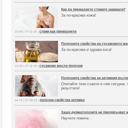
Как да премахнете стриите завинаги?
За по-красива кожа!
стрии как премахнете
15:08 | 07-11-19 |
Полезните свойства на сусамовото ма
За по-красива и здрава коса!
сусамово масло полезни
12:45 | 07-11-19 |
Полезните свойства на активния въгле
Опитайте тези съвети и сме сигурни,
резултати!
полезни свойства активен
14:15 | 07-09-19 |
Защо дерматолозите не препоръчват 
Научете повече...