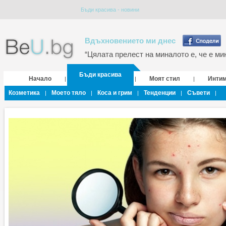
Бъди красива - новини
Вдъхновението ми днес
“Цялата прелест на миналото е, че е мин
Бъди красива
Начало
Моят стил
Инти
|
|
|
Козметика
Моето тяло
Коса и грим
Тенденции
Съвети
|
|
|
|
|