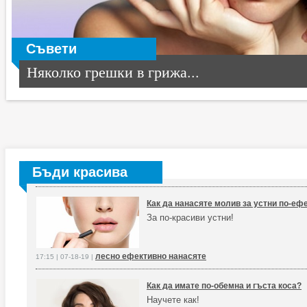
Съвети
Няколко грешки в грижа...
Бъди красива
Как да нанасяте молив за устни по-еф
За по-красиви устни!
лесно ефективно нанасяте
17:15 | 07-18-19 |
Как да имате по-обемна и гъста коса?
Научете как!