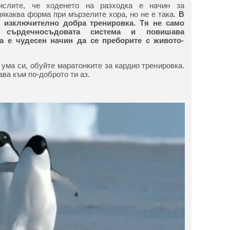
слите, че ходенето на разходка е начин за
якаква форма при мързелите хора, но не е така.
В
е изключително добра тренировка. Тя не само
 сърдечносъдовата система и повишава
а е чудесен начин да се преборите с живото-
 ума си, обуйте маратонките за кардио тренировка.
ва към по-доброто ти аз.