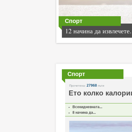
Спорт
12 начина да извлечете.
Спорт
27968
Прочетена:
пъти
Ето колко калори
Всекидневната...
8 начина да...