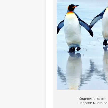
Ходенето може 
направи много ве