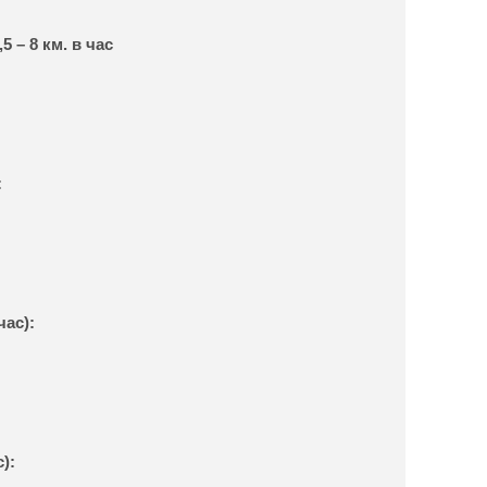
5 – 8 км. в час
:
час):
с):