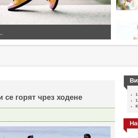
..
Ви
1
и се горят чрез ходене
1
К
На