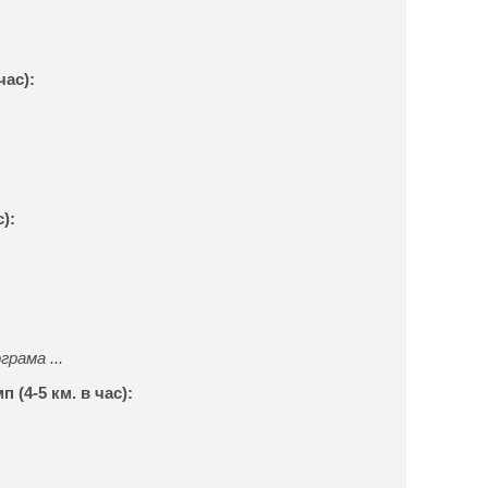
час):
с):
рама ...
 (4-5 км. в час):