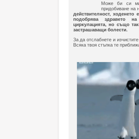
Може би си ми
придобиване на н
действителност, ходенето 
подобрява здравето на
циркулацията, но също так
застрашаващи болести.
За да отслабнете и изчистите
Всяка твоя стъпка те приближа