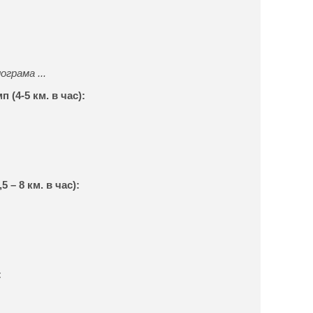
грама ...
 (4-5 км. в час):
 – 8 км. в час):
: