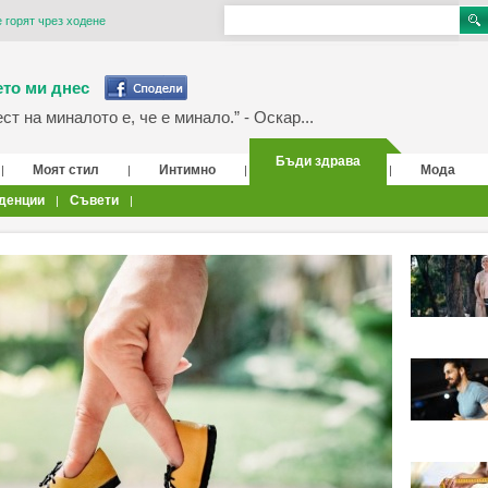
е горят чрез ходене
то ми днес
т на миналото е, че е минало.” - Оскар...
Бъди здрава
Моят стил
Интимно
Мода
|
|
|
|
денции
Съвети
|
|