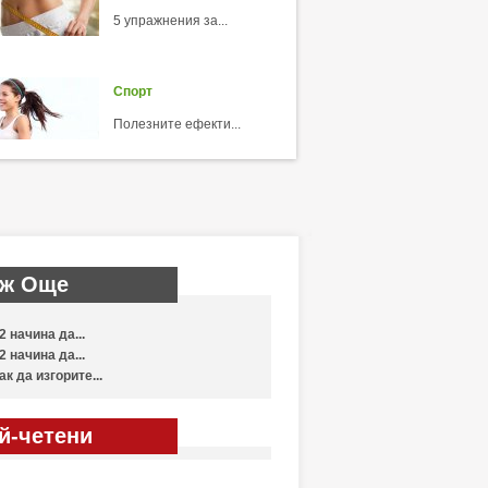
5 упражнения за...
Спорт
Полезните ефекти...
ж Още
2 начина да...
2 начина да...
ак да изгорите...
й-четени