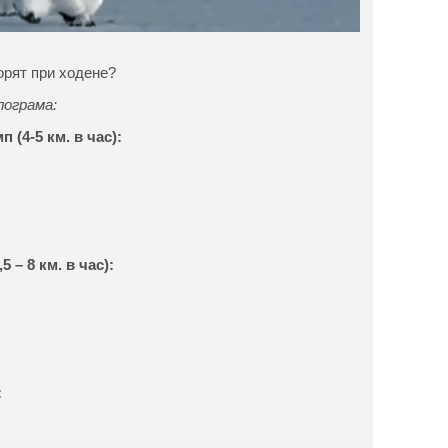
орят при ходене?
лограма:
 (4-5 км. в час):
 – 8 км. в час):
: