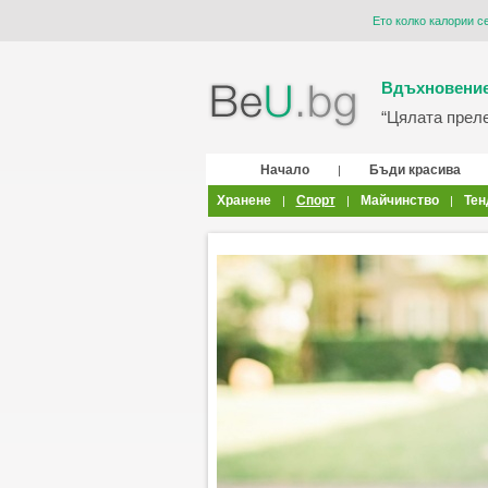
Ето колко калории с
Вдъхновение
“Цялата прелес
Начало
Бъди красива
|
Хранене
Спорт
Майчинство
Тен
|
|
|