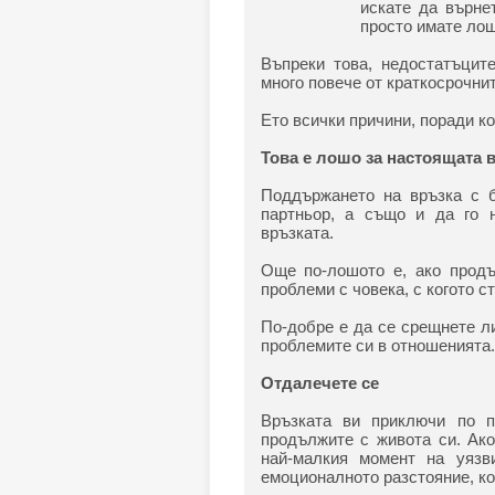
искате да върне
просто имате лош
Въпреки това, недостатъцит
много повече от краткосрочни
Ето всички причини, поради ко
Това е лошо за настоящата 
Поддържането на връзка с 
партньор, а също и да го 
връзката.
Още по-лошото е, ако продъ
проблеми с човека, с когото ст
По-добре е да се срещнете л
проблемите си в отношенията.
Отдалечете се
Връзката ви приключи по п
продължите с живота си. Ак
най-малкия момент на уязв
емоционалното разстояние, кое