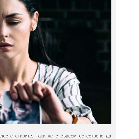
леете старите, така че е съвсем естествено да