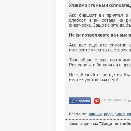
Уязвими сте към експлоата
Ако бившият ви приятел е г
слабост и ви оставя на ри
физическа. Защо искате да бъ
Не си позволявате да намер
Ако все още сте самотни с
потърсите утехата на стария 
Това обаче е още по-голямат
Разговорът с бившия ви е прос
Не забравяйте, че ще ви бъд
имате чувства към него!
15:30 | 09-18-19
Из
Елементи:
бившия
,
поддържате
,
вр
Коментари към
"Защо не трябв