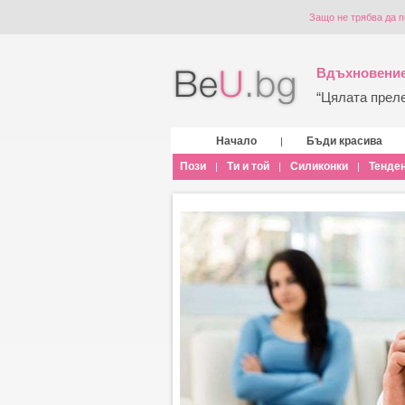
Защо не трябва да 
Вдъхновение
“Цялата прелес
Начало
Бъди красива
|
Пози
Ти и той
Силиконки
Тенде
|
|
|