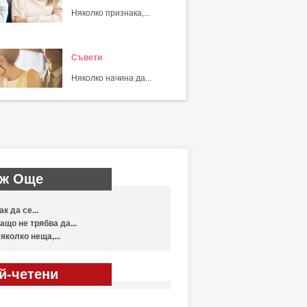
Няколко признака,...
Съвети
Няколко начина да...
ж Още
ак да се...
ащо не трябва да...
яколко неща,...
й-четени