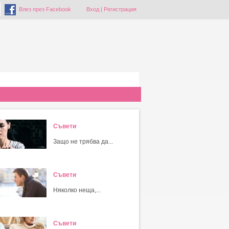
Влез през Facebook
Вход
|
Регистрация
Съвети
Защо не трябва да...
Съвети
Няколко неща,...
Съвети