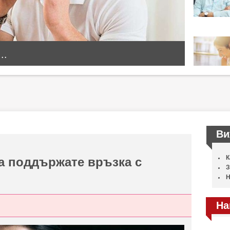
..
Ви
К
а поддържате връзка с
З
Н
На