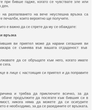
те при бивше гадже, когато се чувствате зле или
 ден.
е на разпалването на вече неуспешна връзка са
те печалби, които вероятно ще получите.
ито е важно да се спрете да му се обаждате:
ви връзка
бившия ви приятел може да нарани сегашния ви
накара се съмнява във вашата отдаденост във
лжавате да се обръщате към него, когато имате
е сега.
ице в лице с настоящия си приятел и да поправите
ричина и трябва да приключите всичко, за да
о обаче продължите да посягате към бившия си в
имост, никога няма да можете да си осигурите
то е необходимо, за да се разедините от връзката.