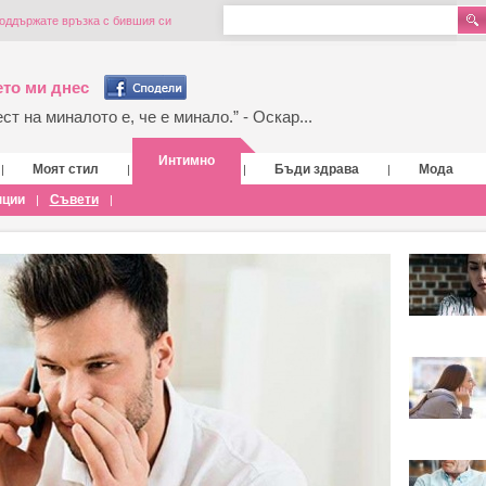
поддържате връзка с бившия си
то ми днес
т на миналото е, че е минало.” - Оскар...
Интимно
Моят стил
Бъди здрава
Мода
|
|
|
|
нции
Съвети
|
|