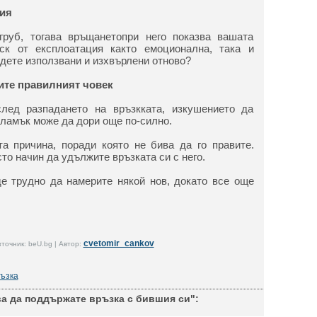
ция
руб, тогава връщанетопри него показва вашата
ск от експлоатация както емоционална, така и
дете използвани и изхвърлени отново?
ите правилният човек
лед разпадането на връзкката, изкушението да
пламък може да дори още по-силно.
а причина, поради която не бива да го правите.
то начин да удължите връзката си с него.
е трудно да намерите някой нов, докато все още
cvetomir_cankov
точник: beU.bg | Автор:
ъзка
а да поддържате връзка с бившия си":