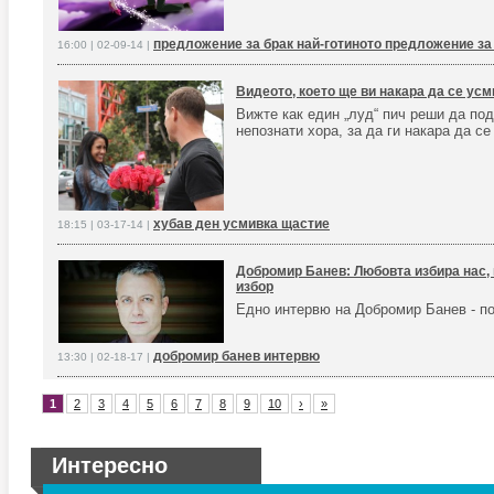
предложение за брак най-готиното предложение за
16:00 | 02-09-14 |
Видеото, което ще ви накара да се ус
Вижте как един „луд“ пич реши да по
непознати хора, за да ги накара да с
хубав ден усмивка щастие
18:15 | 03-17-14 |
Добромир Банев: Любовта избира нас, 
избор
Едно интервю на Добромир Банев - по
добромир банев интервю
13:30 | 02-18-17 |
1
2
3
4
5
6
7
8
9
10
›
»
Интересно