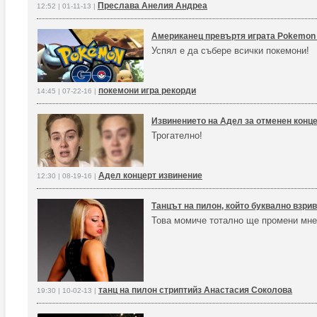
Преслава Анелия Андреа
12:52 | 01-11-13 |
Американец превъртя играта Pokemon
Успял е да събере всички покемони!
покемони игра рекорди
14:45 | 07-22-16 |
Извинението на Адел за отменен конц
Трогателно!
Адел концерт извинение
12:30 | 08-19-16 |
Танцът на пилон, който буквално взрив
Това момиче тотално ще промени мне
танц на пилон стриптийз Анастасия Соколова
19:30 | 10-02-13 |