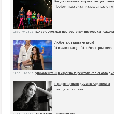
Как да съчетавате правилно цветовет
Перфектната визия изисква правилно 
как се съчетават цветовете кои цветове си подхож
15:00 | 04-25-13 |
Любовта създава чудеса!
Уникален танц в „Украйна търси талан
уникален танц в Украйна търси талант любовта дие
17:30 | 12-23-13 |
Предсмъртните думи на Анджелина
Звездата си отива…