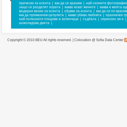
прически за есента
|
как да се храним
|
най-силните фотографи
защо се разделят хората
|
какво искат жените
|
каква е моята ау
модерни визии за есента
|
обувки за есента
|
как да си по-краси
как да премахнем целулита
|
какво убива любовта
|
празничен г
най-полезните плодове и зеленчуци
|
съдбата
|
сериозен ли е
|
шоколадова диета
|
Copyright © 2010 BEU All rights reserved. |
Colocation @ Sofia Data Center