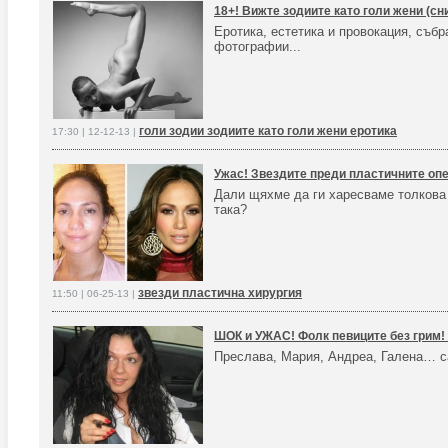
18+! Вижте зодиите като голи жени (сн
Еротика, естетика и провокация, събр
фотографии...
голи зодии зодиите като голи жени еротика
17:30 | 12-12-13 |
Ужас! Звездите преди пластичните оп
Дали щяхме да ги харесваме толкова 
така?
звезди пластична хирургия
11:50 | 06-25-13 |
ШОК и УЖАС! Фолк певиците без грим! 
Преслава, Мария, Андреа, Галена… с