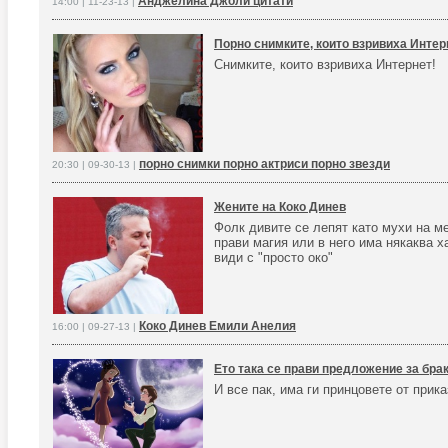
Анджелина Джоли цитати
14:00 | 11-23-13 |
Порно снимките, които взривиха Интер
Снимките, които взривиха Интернет!
порно снимки порно актриси порно звезди
20:30 | 09-30-13 |
Жените на Коко Динев
Фолк дивите се лепят като мухи на м
прави магия или в него има някаква х
види с "просто око"
Коко Динев Емили Анелия
16:00 | 09-27-13 |
Ето така се прави предложение за брак
И все пак, има ги принцовете от прик