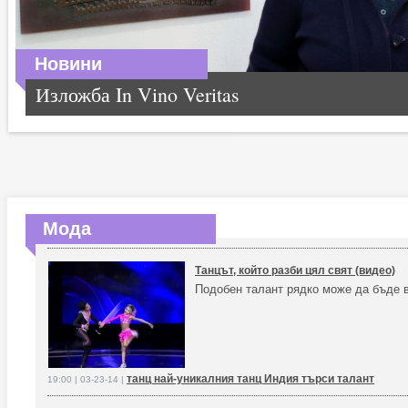
Новини
Изложба In Vino Veritas
Мода
Танцът, който разби цял свят (видео)
Подобен талант рядко може да бъде 
танц най-уникалния танц Индия търси талант
19:00 | 03-23-14 |