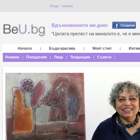
Мода - новини
Вдъхновението ми днес
“Цялата прелест на миналото е, че е мина
Начало
Бъди красива
Моят стил
Инти
|
|
|
Новини
Попадения
Лица
Тенденции
Съвети
|
|
|
|
|