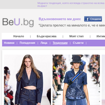
Модната тенденция, която изглежда страхотно на всяка
възраст
Вдъхновението ми днес
“Цялата прелест на миналото е, че е мина
Начало
Бъди красива
Моят стил
Инти
|
|
|
Новини
Попадения
Лица
Тенденции
Съвети
|
|
|
|
|