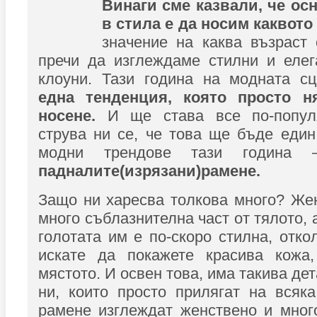
Винаги сме казвали, че ос
в стила е да носим каквото
значение на каква възраст
пречи да изглеждаме стилни и елег
клоуни. Тази година на модната с
една тенденция, която просто н
носене.
И ще става все по-популя
струва ни се, че това ще бъде един
модни трендове тази годин
падналите(изрязани)рамене.
Защо ни харесва толкова много? Же
много съблазнителна част от тялото,
голотата им е по-скоро стилна, отко
искате да покажете красива кожа
мястото. И освен това, има такива де
ни, които просто прилягат на всяка
рамене изглеждат женствено и мног