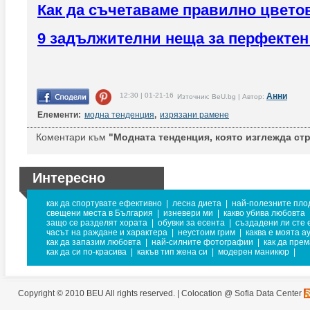
Как да съчетаваме правилно цвето
9 задължителни неща за перфектен
12:30 | 01-21-16
Анни
Източник: BeU.bg | Автор:
Елементи:
модна тенденция
,
изрязани рамене
Коментари към
"Модната тенденция, която изглежда стр
Интересно
как да спортувате ефективно
|
лесна диета
|
най-полезните пло
свещени места в България
|
изневери ми
|
какво убива любовта
защо се разделят хората
|
обувки за есента
|
създадени ли сте 
часът на раждане и характера
|
неустоим грим
|
каква е моята а
как да запазим любовта
|
най-силните фотографии
|
как да пре
как да си по-красива
|
какъв тип жена си
|
модерен маникюр
|
Copyright © 2010 BEU All rights reserved. |
Colocation @ Sofia Data Center