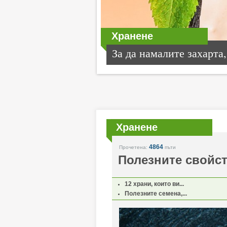
Хранене
За да намалите захарта,.
Хранене
4864
Прочетена:
пъти
Полезните свойст
12 храни, които ви...
Полезните семена,...