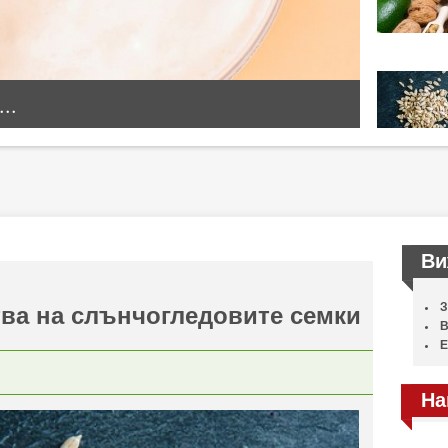
..
Ви
З
ва на слънчогледовите семки
В
Е
На