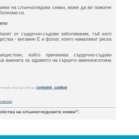
прием на слънчогледови семки, може да ви помогне
болизма си.
ето
пазят от сърдечно-съдови заболявания, тъй като
ества - витамин Е и фолат, които намаляват риска
оцистеин, който причинява сърдечно-съдови
ъв важната за здравето на сърцето аминокиселина
cvetomir_cankov
точник: beU.bg | Автор:
олезни
ойства на слънчогледовите семки":