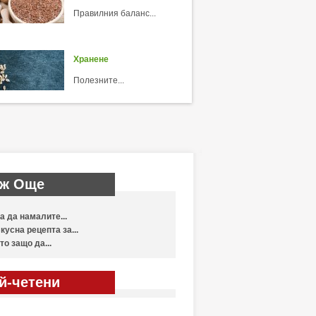
Правилния баланс...
Хранене
Полезните...
ж Още
а да намалите...
кусна рецепта за...
то защо да...
й-четени