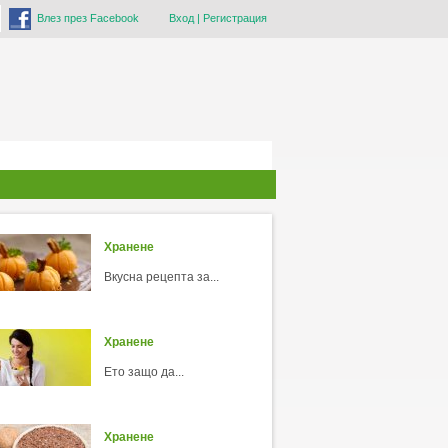
Влез през Facebook
Вход
|
Регистрация
Хранене
Вкусна рецепта за...
Хранене
Ето защо да...
Хранене