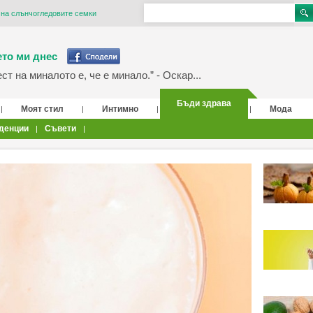
 на слънчогледовите семки
то ми днес
т на миналото е, че е минало.” - Оскар...
Бъди здрава
Моят стил
Интимно
Мода
|
|
|
|
денции
Съвети
|
|