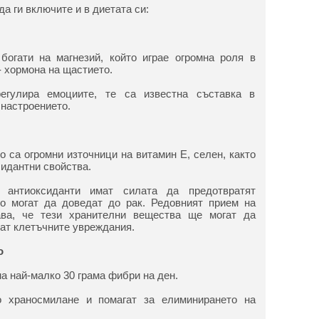
а ги включите и в диетата си:
богати на магнезий, който играе огромна роля в
- хормона на щастието.
егулира емоциите, те са известна съставка в
 настроението.
 са огромни източници на витамин Е, селен, както
сидантни свойства.
и антиоксиданти имат силата да предотвратят
то могат да доведат до рак. Редовният прием на
ава, че тези хранителни вещества ще могат да
нат клетъчните увреждания.
о
а най-малко 30 грама фибри на ден.
о храносмилане и помагат за елиминирането на