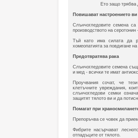
Ето защо трябва д
Повишават настроението ви
Слънчогледовите семена са 
производството на серотонин 
Тъй като има силата да р
хомеопатията за повдигане на
Предотвратява рака
Слънчогледовите семена също
и мед - всички те имат антиок
Проучвания сочат, че тез
клетъчните увреждания, кои
слънчогледови семки означ
защитят тялото ви и да потис
Помагат при храносмиланет
Препоръчва се човек да прием
Фибрите насърчават леснот
отпадъците от тялото.