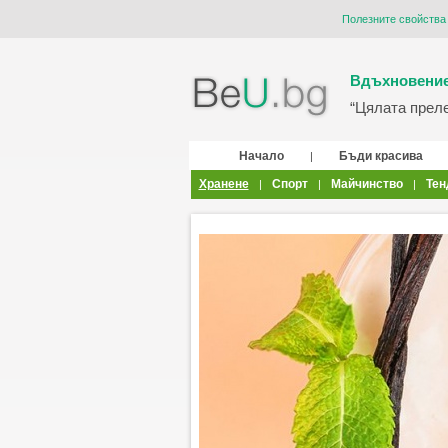
Полезните свойства
Вдъхновение
“Цялата прелес
Начало
Бъди красива
|
Хранене
Спорт
Майчинство
Тен
|
|
|