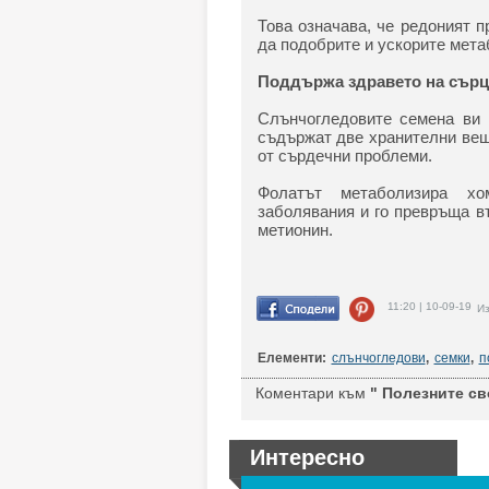
Това означава, че редоният 
да подобрите и ускорите мета
Поддържа здравето на сърц
Слънчогледовите семена ви 
съдържат две хранителни вещ
от сърдечни проблеми.
Фолатът метаболизира хом
заболявания и го превръща в
метионин.
11:20 | 10-09-19
Из
Елементи:
слънчогледови
,
семки
,
п
Коментари към
" Полезните св
Интересно