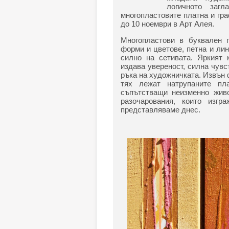
логичното загл
многопластовите платна и гр
до 10 ноември в Арт Алея.
Многопластови в буквален 
форми и цветове, петна и лин
силно на сетивата. Яркият 
издава увереност, силна чувс
ръка на художничката. Извън 
тях лежат натрупаните пл
съпътстващи неизменно живо
разочарования, които изг
представляваме днес.