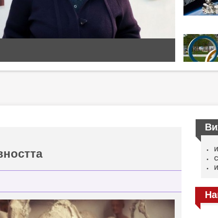
Ви
И
вността
С
И
На