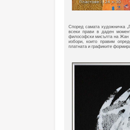
Според самата художничка „П
всеки прави в даден момент
философски мисълта на Жан П
избори, които правим опред
платната и графиките формира