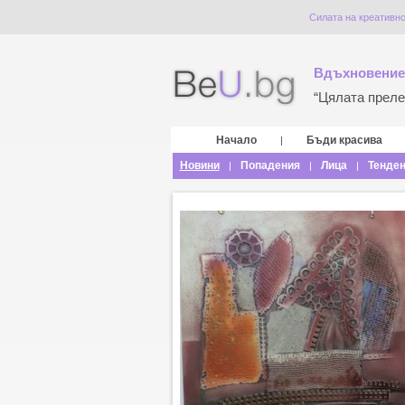
Силата на креативн
Вдъхновение
“Цялата прелес
Начало
Бъди красива
|
Новини
Попадения
Лица
Тенде
|
|
|