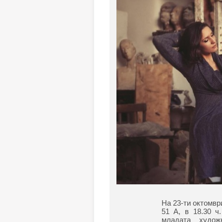
На 23-ти октомвр
51 А, в 18.30 ч
младата худож