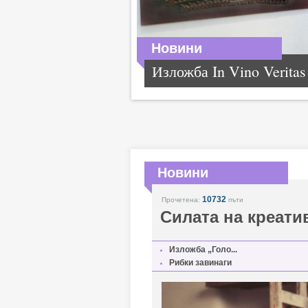
Новини
Изложба In Vino Veritas
Новини
10732
Прочетена:
пъти
Силата на креати
Изложба „Голо...
Рибки завинаги