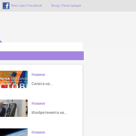
Влез през Facebook
Вход
|
Регистрация
Новини
Силата на...
Новини
Изобретенията на...
Новини