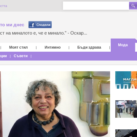
остта
то ми днес
т на миналото е, че е минало.” - Оскар...
Мода
Моят стил
Интимно
Бъди здрава
|
|
|
|
нции
Съвети
|
|