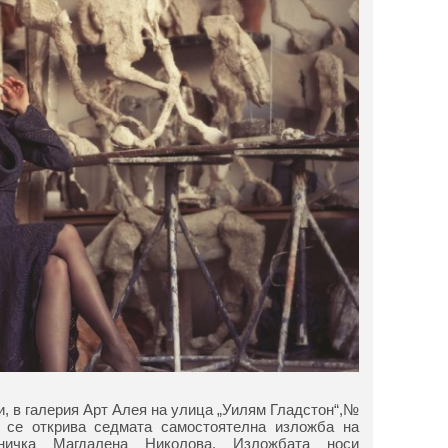
и, в галерия Арт Алея на улица „Уилям Гладстон“,№
. се открива седмата самостоятелна изложба на
ничка Магдалена Николова. Изложбата носи