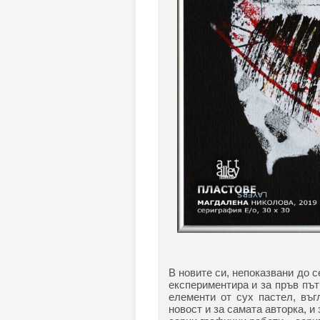
В новите си, непоказвани до 
експериментира и за пръв път
елементи от сух пастел, въг
новост и за самата авторка, и