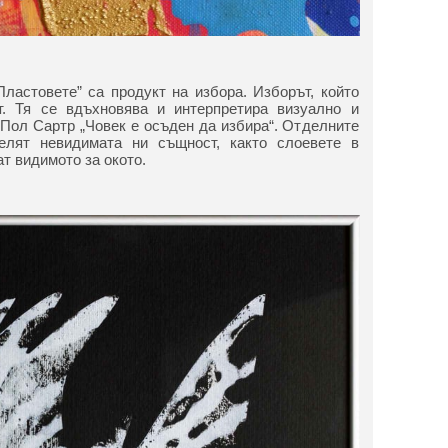
ластовете” са продукт на избора. Изборът, който
. Тя се вдъхновява и интерпретира визуално и
ол Сартр „Човек е осъден да избира“. Отделните
елят невидимата ни същност, както слоевете в
т видимото за окото.