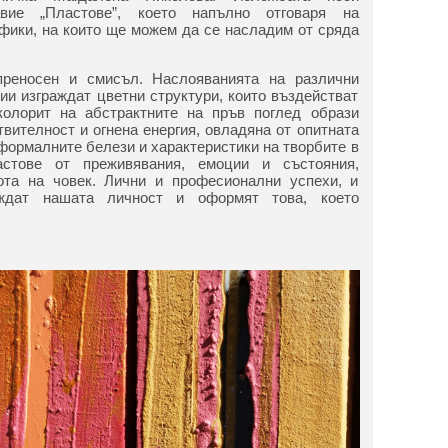
авие „Пластове”, което напълно отговаря на
афики, на които ще можем да се насладим от сряда
преносен и смисъл. Наслояванията на различни
ии изграждат цветни структури, които въздействат
колорит на абстрактните на пръв поглед образи
твителност и огнена енергия, овладяна от опитната
формалните белези и характеристики на творбите в
астове от преживявания, емоции и състояния,
та на човек. Лични и професионални успехи, и
раждат нашата личност и оформят това, което