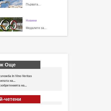
Първата...
Новини
Медалите за...
ж Още
зложба In Vino Veritas
илата на...
зобретенията на...
й-четени