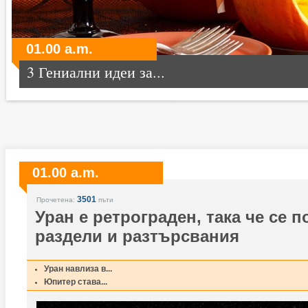
01.00 a.m.
3 Гениални идеи за...
01.00 a.m.
3501
Прочетена:
пъти
Уран е ретрограден, така че се п
раздели и разтърсвания
Уран навлиза в...
Юпитер става...