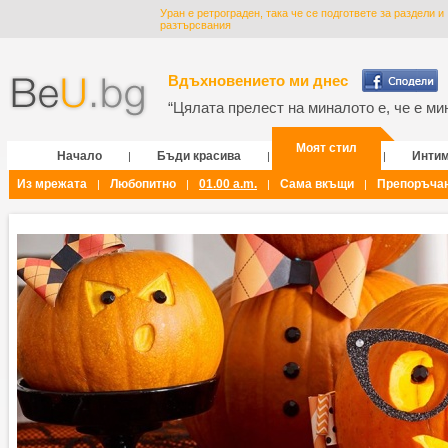
Уран е ретрограден, така че се подгответе за раздели и
разтърсвания
Вдъхновението ми днес
“Цялата прелест на миналото е, че е мин
Моят стил
Начало
Бъди красива
Инти
|
|
|
Из мрежата
Любопитно
01.00 a.m.
Сама вкъщи
Препоръча
|
|
|
|