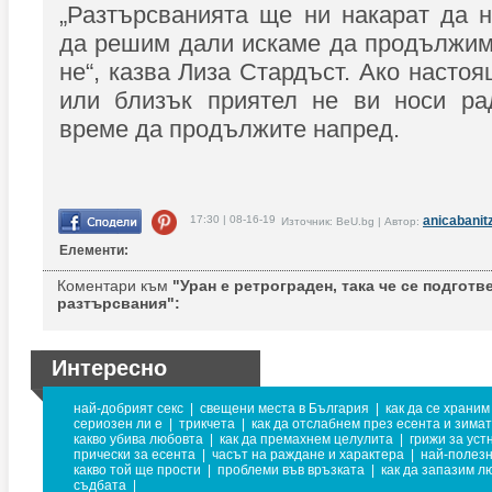
„Разтърсванията ще ни накарат да 
да решим дали искаме да продължим
не“, казва Лиза Стардъст. Ако насто
или близък приятел не ви носи ра
време да продължите напред.
17:30 | 08-16-19
anicabanit
Източник: BeU.bg | Автор:
Елементи:
Коментари към
"Уран е ретрограден, така че се подготв
разтърсвания":
Интересно
най-добрият секс
|
свещени места в България
|
как да се храним
сериозен ли е
|
трикчета
|
как да отслабнем през есента и зима
какво убива любовта
|
как да премахнем целулита
|
грижи за уст
прически за есента
|
часът на раждане и характера
|
най-полезн
какво той ще прости
|
проблеми във връзката
|
как да запазим л
съдбата
|