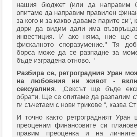
нашия бюджет (или да направим б
опитаме да направим правилен финан
за кого и за какво даваме парите си“,
дори да видим дали има възвръща
инвестиция. И ако няма, ние ще 
фискалното споразумение." Тя доб
борса може да се разпадне за моме
бъде изградена отново. "
Разбира се, ретроградния Уран мо
на любовния ни живот - вкл
сексуалния
. „Сексът ще бъде екс
обрати. Ще се опитаме да разпалим с
ги съчетаем с нови трикове “, казва С
И точно както ретроградният Уран 
преоценим финансовите си планов
правим преоценка и на личните