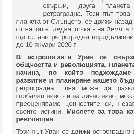
свърши, друга планет
ретроградна. Този път това
планета от Слънцето, се движи назад
от нашата гледна точка - на Земята о
ще остане ретрограден впродължени
до 10 януари 2020 г.
В астрологията Уран се свърз
общността и революцията. Планет
начина, по който подхождам
развитие и планиране нашето бъд
ретроградна, това може да разк
глобално ниво - и на лично ниво, мож
преоценяваме ценностите си, неза
своите истини.
Мислете за това к
революция.
Този път Уран се движи ретроградно 