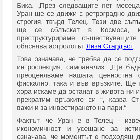
Бика. „През следващите пет месеца
Уран ще се движи с ретроградно дви
строгия, твърд Телец. Тези две съп
ще се сблъскат в Космоса, 
преструктурираме съществуващите
обяснява астрологът
Лиза Стардъст
.
Това означава, че трябва да се подг
интроспекция, самоанализ. „Ще бъд
преоценяваме нашата ценностна с
фискално, така и във връзките. Ще
хора искаме да останат в живота ни и
прекратим връзките си “, казва Ст
важи и за инвестирането на пари.“
Фактът, че Уран е в Телец - изве
икономичност и усещане за истин
означава, че моментът е подходящ 