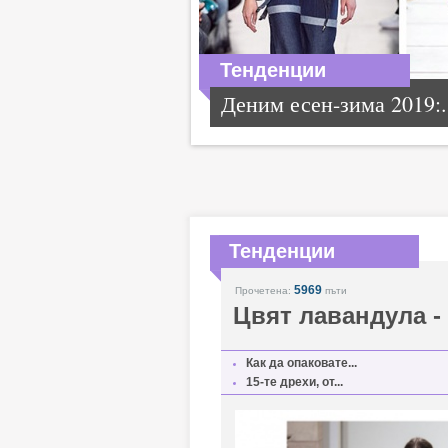
Тенденции
Деним есен-зима 2019:.
Тенденции
5969
Прочетена:
пъти
Цвят лавандула - 
Как да опаковате...
15-те дрехи, от...