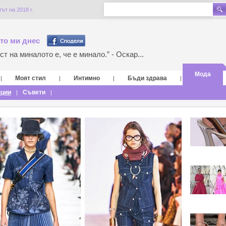
ът на 2018 г.
то ми днес
т на миналото е, че е минало.” - Оскар...
Мода
Моят стил
Интимно
Бъди здрава
|
|
|
|
нции
Съвети
|
|