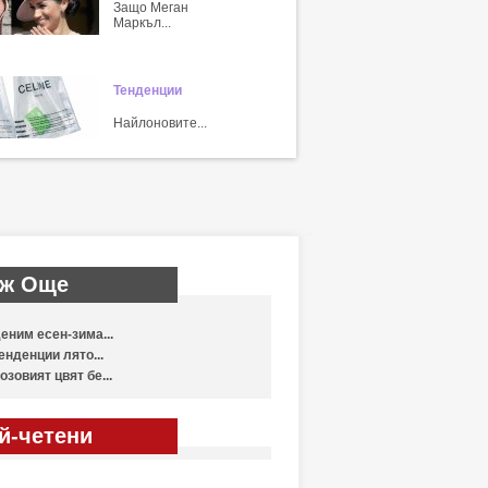
Защо Меган
Маркъл...
Тенденции
Найлоновите...
ж Още
еним есен-зима...
енденции лято...
озовият цвят бе...
й-четени