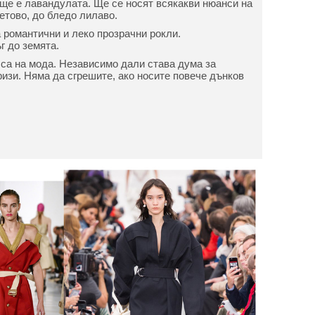
. ще е лавандулата. Ще се носят всякакви нюанси на
етово, до бледо лилаво.
 романтични и леко прозрачни рокли.
г до земята.
са на мода. Независимо дали става дума за
ризи. Няма да сгрешите, ако носите повече дънков