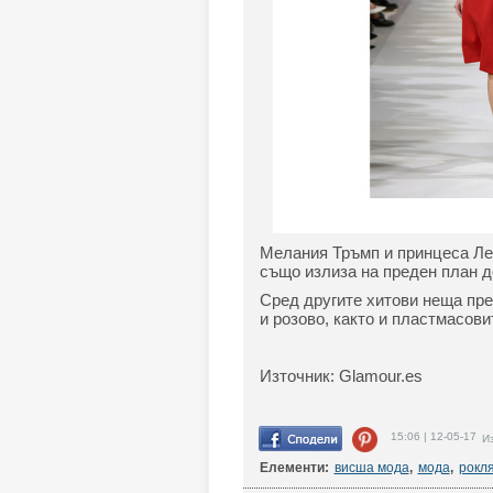
Мелания Тръмп и принцеса Лет
също излиза на преден план д
Сред другите хитови неща през
и розово, както и пластмасови
Източник: Glamour.es
15:06 | 12-05-17
Из
Елементи:
висша мода
,
мода
,
рокл