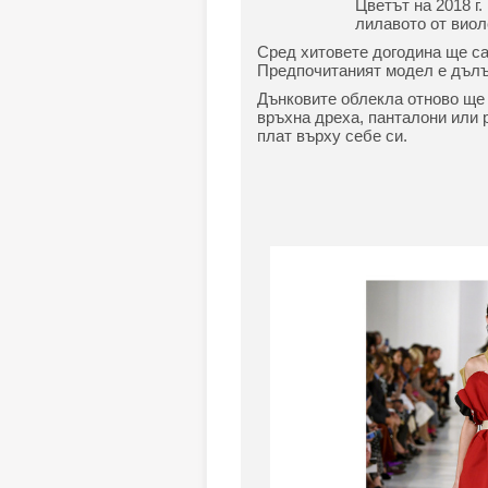
Цветът на 2018 г
лилавото от виол
Сред хитовете догодина ще са
Предпочитаният модел е дълъ
Дънковите облекла отново ще 
връхна дреха, панталони или 
плат върху себе си.