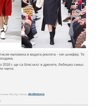
исия наложиха в модата роклята - тип шлифер. Тя
огодина.
 2018 г. ще са блясъкът в дрехите, бебешко синьо
те чанти.
desibotzeva
точник: BeU.bg | Автор:
я