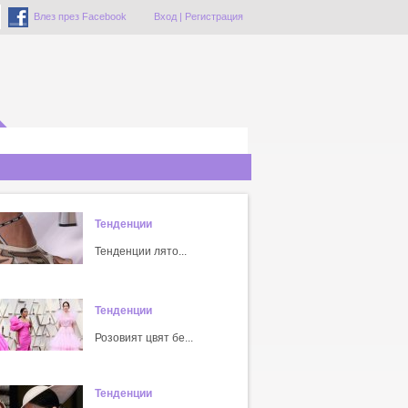
Влез през Facebook
Вход
|
Регистрация
Тенденции
Тенденции лято...
Тенденции
Розовият цвят бе...
Тенденции