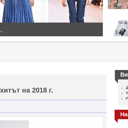
..
Ви
Д
хитът на 2018 г.
Т
Р
На