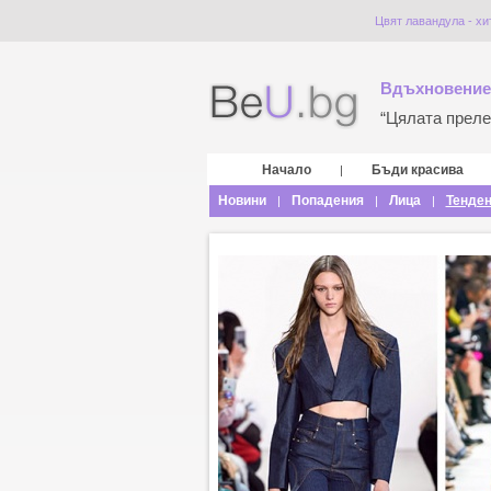
Цвят лавандула - хит
Вдъхновение
“Цялата прелес
Начало
Бъди красива
|
Новини
Попадения
Лица
Тенде
|
|
|