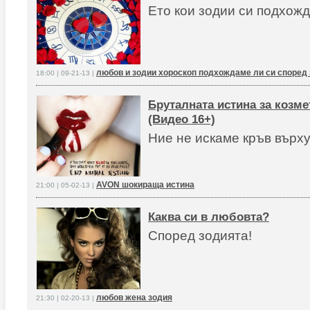
Ето кои зодии си подхожд
любов и зодии хороскоп подхождаме ли си според
18:00 | 09-21-13 |
Бруталната истина за козм
(Видео 16+)
Ние не искаме кръв върху
AVON шокираща истина
21:00 | 05-02-13 |
Каква си в любовта?
Според зодията!
любов жена зодия
21:30 | 02-20-13 |