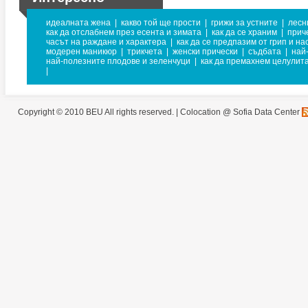
идеалната жена
|
какво той ще прости
|
грижи за устните
|
лесн
как да отслабнем през есента и зимата
|
как да се храним
|
прич
часът на раждане и характера
|
как да се предпазим от грип и на
модерен маникюр
|
трикчета
|
женски прически
|
съдбата
|
най
най-полезните плодове и зеленчуци
|
как да премахнем целулит
|
Copyright © 2010 BEU All rights reserved. |
Colocation @ Sofia Data Center