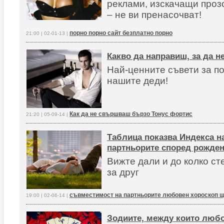
реклами, изскачащи проз
– не ви пренасочват!
порно порно сайт безплатно порно
21:00 | 02-01-13 |
Какво да направиш, за да 
Най-ценните съвети за п
нашите деди!
Как да не свършваш бързо Тонус фортис
21:20 | 05-09-14 |
Таблица показва Индекса н
партньорите според рожден
Вижте дали и до колко с
за друг
съвместимост на партньорите любовен хороскоп щ
19:00 | 02-06-14 |
Зодиите, между които любо