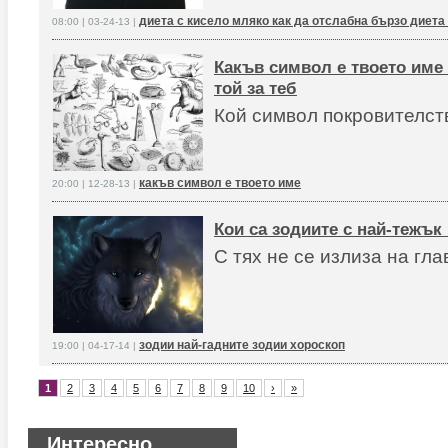
диета с кисело мляко как да отслабна бързо диета
08:00 | 03-24-13 |
Какъв символ е твоето име 
той за теб
Кой символ покровителст
какъв символ е твоето име
20:00 | 12-28-13 |
Кои са зодиите с най-тежък
С тях не се излиза на гла
зодии най-гадните зодии хороскоп
19:00 | 04-17-14 |
1
2
3
4
5
6
7
8
9
10
›
»
Интересно