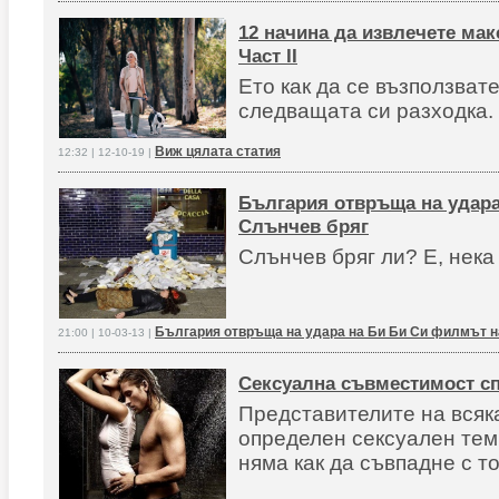
12 начина да извлечете мак
Част II
Ето как да се възползват
следващата си разходка.
Виж цялата статия
12:32 | 12-10-19 |
България отвръща на удара
Слънчев бряг
Слънчев бряг ли? Е, нека
България отвръща на удара на Би Би Си филмът н
21:00 | 10-03-13 |
Сексуална съвместимост с
Представителите на всяк
определен сексуален тем
няма как да съвпадне с то