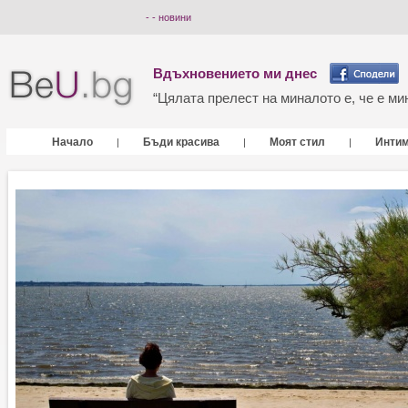
- - новини
Вдъхновението ми днес
“Цялата прелест на миналото е, че е мин
Начало
Бъди красива
Моят стил
Инти
|
|
|