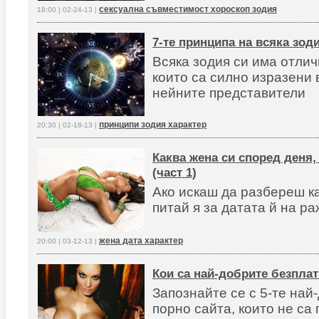
сексуална съвместимост хороскоп зодия
18:00 | 02-24-13 |
7-те принципа на всяка зод
Всяка зодия си има отлич
които са силно изразени 
нейните представители
принципи зодия характер
20:30 | 02-18-13 |
Каква жена си според деня,
(част 1)
Ако искаш да разбереш ка
питай я за датата й на р
жена дата характер
20:00 | 03-12-13 |
Кои са най-добрите безпла
Запознайте се с 5-те най
порно сайта, които не са