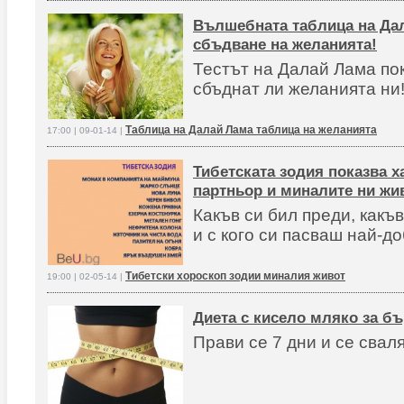
Вълшебната таблица на Да
сбъдване на желанията!
Тестът на Далай Лама по
сбъднат ли желанията ни
Таблица на Далай Лама таблица на желанията
17:00 | 09-01-14 |
Тибетската зодия показва х
партньор и миналите ни жи
Какъв си бил преди, какъв
и с кого си пасваш най-до
Тибетски хороскоп зодии миналия живот
19:00 | 02-05-14 |
Диета с кисело мляко за б
Прави се 7 дни и се свал