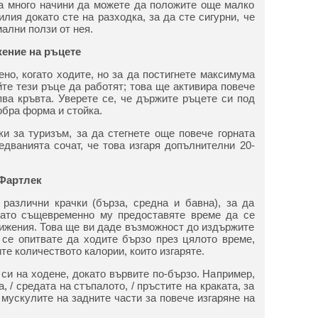
ма много начини да можете да положите още малко
лия докато сте на разходка, за да сте сигурни, че
ални ползи от нея.
ение на ръцете
но, когато ходите, но за да постигнете максимума
йте тези ръце да работят; това ще активира повече
ва кръвта. Уверете се, че държите ръцете си под
обра форма и стойка.
и за туризъм, за да стегнете още повече горната
едванията сочат, че това изгаря допълнителни 20-
 Фартлек
 различни крачки (бърза, средна и бавна), за да
 като същевременно му предоставяте време да се
вижения. Това ще ви даде възможност до издържите
а се опитвате да ходите бързо през цялото време,
те количеството калории, които изгаряте.
си на ходене, докато вървите по-бързо. Например,
, / средата на стъпалото, / пръстите на краката, за
мускулите на задните части за повече изгаряне на