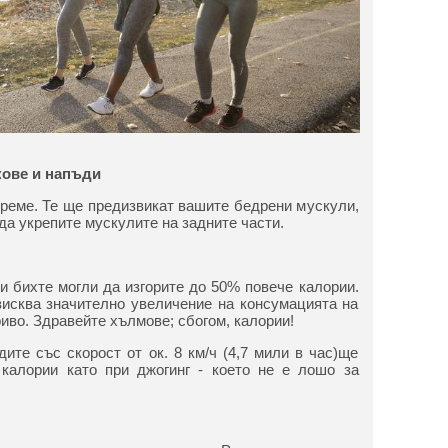
кове и напъди
време. Те ще предизвикат вашите бедрени мускули,
да укрепите мускулите на задните части.
и бихте могли да изгорите до 50% повече калории.
зисква значително увеличение на консумацията на
риво. Здравейте хълмове; сбогом, калории!
ите със скорост от ок. 8 км/ч (4,7 мили в час)ще
 калории като при джогинг - което не е лошо за