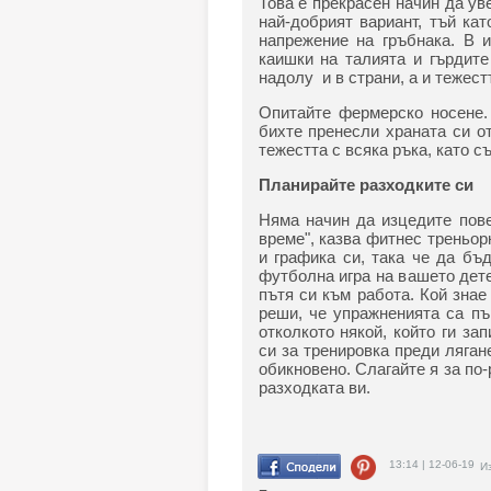
Това е прекрасен начин да ув
най-добрият вариант, тъй ка
напрежение на гръбнака. В 
каишки на талията и гърдите
надолу и в страни, а и тежест
Опитайте фермерско носене. 
бихте пренесли храната си о
тежестта с всяка ръка, като 
Планирайте разходките си
Няма начин да изцедите пове
време", казва фитнес треньо
и графика си, така че да бъ
футболна игра на вашето дет
пътя си към работа. Кой знае
реши, че упражненията са пъ
отколкото някой, който ги за
си за тренировка преди ляган
обикновено. Слагайте я за по-
разходката ви.
13:14 | 12-06-19
Из