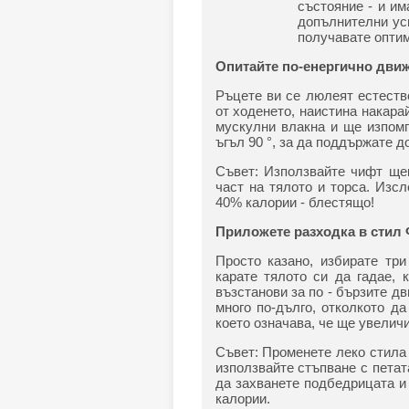
състояние - и и
допълнителни уси
получавате оптим
Опитайте по-енергично движ
Ръцете ви се люлеят естестве
от ходенето, наистина накара
мускулни влакна и ще изпомп
ъгъл 90 °, за да поддържате д
Съвет: Използвайте чифт щек
част на тялото и торса. Изсл
40% калории - блестящо!
Приложете разходка в стил
Просто казано, избирате три
карате тялото си да гадае,
възстанови за по - бързите д
много по-дълго, отколкото д
което означава, че ще увеличи
Съвет: Променете леко стила 
използвайте стъпване с петата
да захванете подбедрицата и 
калории.