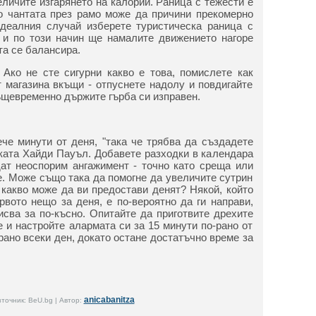
еличите изгарянето на калории. Раница с тежести е
то чантата през рамо може да причини прекомерно
идеалния случай изберете туристическа раница с
 и по този начин ще намалите движението нагоре
та се балансира.
Ако не сте сигурни какво е това, помислете как
т магазина вкъщи - отпуснете надолу и повдигайте
същевременно държите гърба си изправен.
че минути от деня, "така че трябва да създадете
рката Хайди Пауъл. Добавете разходки в календара
дат неоспорим ангажимент - точно като среща или
е. Може също така да помогне да увеличите сутрин
 какво може да ви предостави денят? Някой, който
рвото нещо за деня, е по-вероятно да ги направи,
писва за по-късно. Опитайте да приготвите дрехите
е и настройте алармата си за 15 минути по-рано от
рано всеки ден, докато остане достатъчно време за
anicabanitza
точник: BeU.bg | Автор: