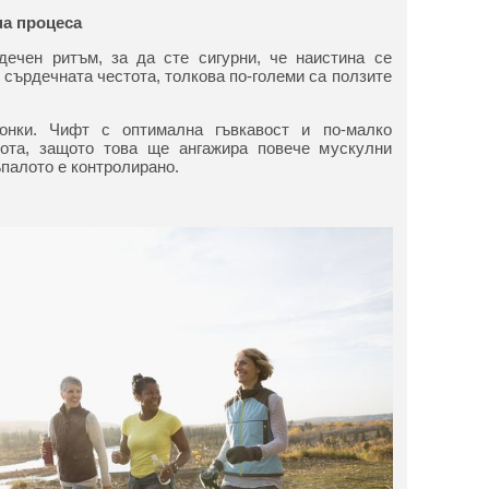
на процеса
дечен ритъм, за да сте сигурни, че наистина се
 сърдечната честота, толкова по-големи са ползите
онки. Чифт с оптимална гъвкавост и по-малко
ота, защото това ще ангажира повече мускулни
тъпалото е контролирано.