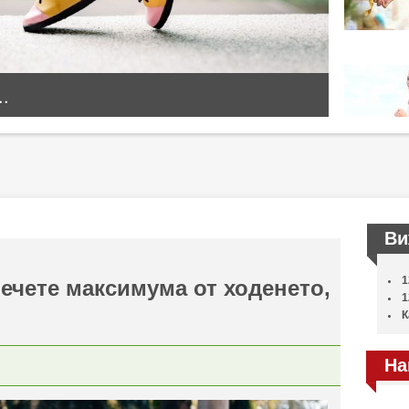
..
Ви
1
лечете максимума от ходенето,
1
К
На