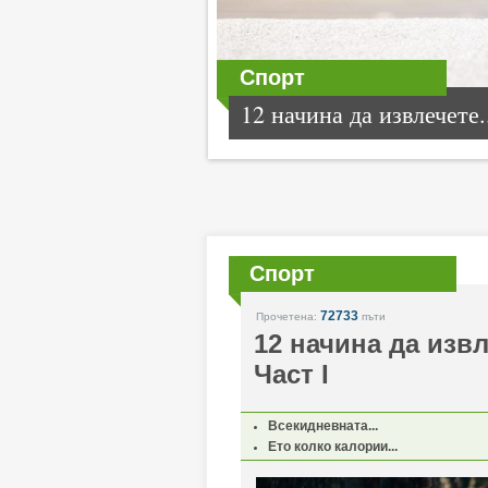
Спорт
12 начина да извлечете.
Спорт
72733
Прочетена:
пъти
12 начина да изв
Част I
Всекидневната...
Ето колко калории...