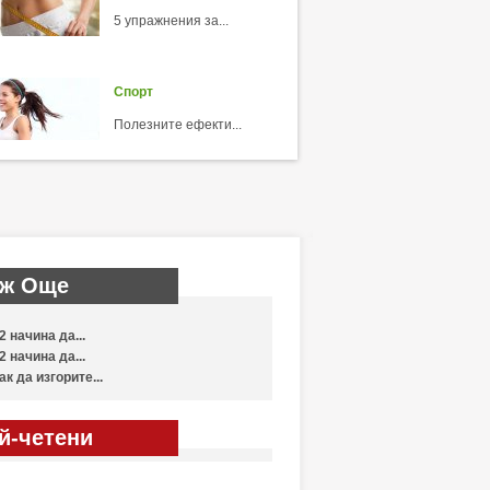
5 упражнения за...
Спорт
Полезните ефекти...
ж Още
2 начина да...
2 начина да...
ак да изгорите...
й-четени