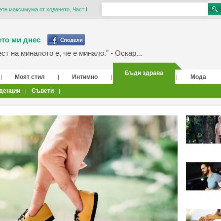
ете максимума от ходенето, Част I
то ми днес
т на миналото е, че е минало.” - Оскар...
Бъди здрава
Моят стил
Интимно
Мода
|
|
|
|
денции
Съвети
|
|