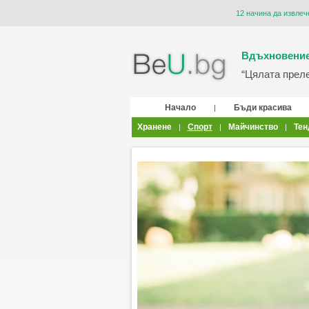
12 начина да извлеч
Вдъхновение
“Цялата прелес
Начало
Бъди красива
|
Хранене
Спорт
Майчинство
Тен
|
|
|