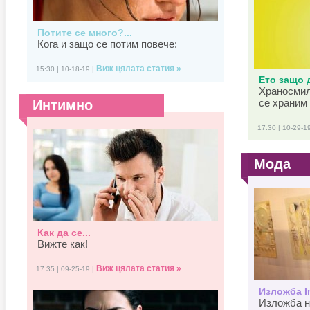
Потите се много?...
Кога и защо се потим повече:
Виж цялата статия »
15:30 | 10-18-19 |
Ето защо д
Храносмил
се храним 
Интимно
17:30 | 10-29-1
Мода
Как да се...
Вижте как!
Виж цялата статия »
17:35 | 09-25-19 |
Изложба In
Изложба н