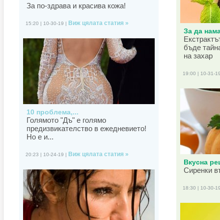
За по-здрава и красива кожа!
Виж цялата статия »
15:20 | 10-30-19 |
За да нама
Екстрактъ
бъде тайн
на захар
19:00 | 10-31-1
10 проблема,...
Голямото "Дъ" е голямо
предизвикателство в ежедневието!
Но е и...
Виж цялата статия »
20:23 | 10-24-19 |
Вкусна рец
Сиренки в
18:30 | 10-30-1