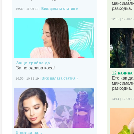
максималн
разходка.
Виж цялата статия »
16:30 | 11-06-19 |
12:32 | 12-10-1
Защо трябва да...
За по-здрава коса!
12 начина 
Ето как да
Виж цялата статия »
16:50 | 10-31-19 |
максималн
разходка.
13:14 | 12-06-1
5 ползи на...