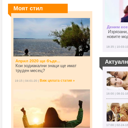
Моят стил
Деним есен
Изрязани,
новите мод
18:35 | 10-03-1
Април 2020 ще бъде...
Актуал
Кои зодиакални знаци ще имат
труден месец?
Виж цялата статия »
19:15 | 04-01-20 |
16:00 | 08-31-1
17:00 | 02-24-1