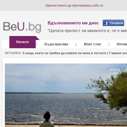
Удоволствието да преоткриваш себе си
Вдъхновението ми днес
“Цялата прелест на миналото е, че е мин
Начало
Бъди красива
Моят стил
Инти
|
|
|
АКТУАЛНО:
5 неща, които не трябва да казвате на жена в леглото |
7 важни нещ