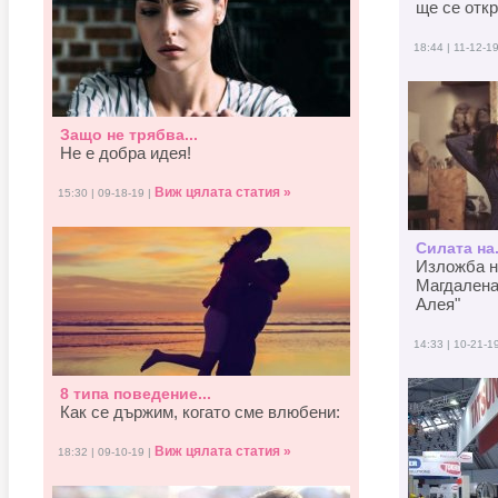
ще се отк
18:44 | 11-12-1
Защо не трябва...
Не е добра идея!
Виж цялата статия »
15:30 | 09-18-19 |
Силата на.
Изложба н
Магдалена
Алея"
14:33 | 10-21-1
8 типа поведение...
Как се държим, когато смe влюбени:
Виж цялата статия »
18:32 | 09-10-19 |