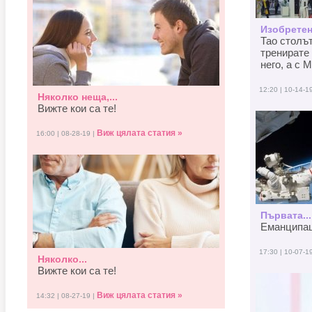
Изобретен
Тао столъ
тренирате 
него, а с M
12:20 | 10-14-1
Няколко неща,...
Вижте кои са те!
Виж цялата статия »
16:00 | 08-28-19 |
Първата...
Еманципаци
17:30 | 10-07-1
Няколко...
Вижте кои са те!
Виж цялата статия »
14:32 | 08-27-19 |