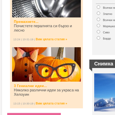
Всички 
Златно
Всички н
Премахнете...
Почистете пералнята си бързо и
Моряшко
лесно
Сиво
Бордо
Виж цялата статия »
13:24 | 10-31-19 |
Снимка 
3 Гениални идеи...
Няколко различни идеи за украса на
Хелоуин
Виж цялата статия »
13:15 | 10-30-19 |