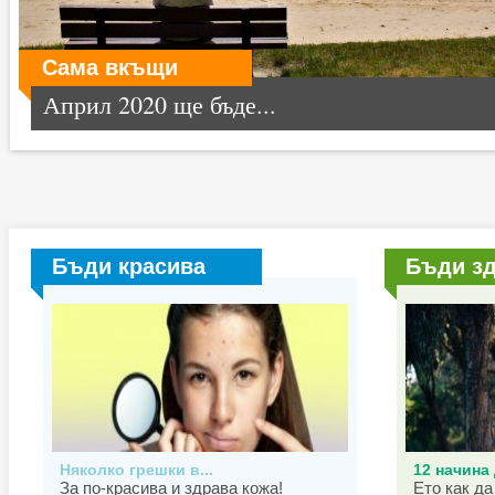
Сама вкъщи
Април 2020 ще бъде...
Бъди красива
Бъди з
Няколко грешки в...
12 начина 
За по-красива и здрава кожа!
Ето как да