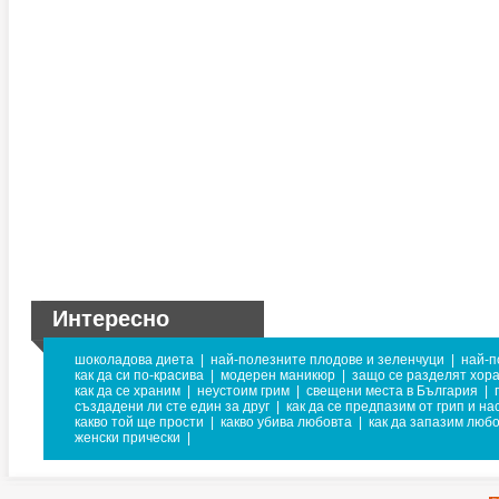
Интересно
шоколадова диета
|
най-полезните плодове и зеленчуци
|
най-п
как да си по-красива
|
модерен маникюр
|
защо се разделят хор
как да се храним
|
неустоим грим
|
свещени места в България
|
създадени ли сте един за друг
|
как да се предпазим от грип и на
какво той ще прости
|
какво убива любовта
|
как да запазим люб
женски прически
|