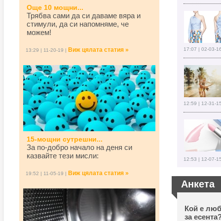
Още 10 мощни...
Трябва сами да си даваме вяра и
стимули, да си напомняме, че
можем!
Виж цялата статия »
17:07 | 02-03-1
13:29 | 11-20-19 |
12:59 | 12-31-1
15-мощни сутрешни...
За по-добро начало на деня си
казвайте тези мисли:
12:53 | 12-07-1
Виж цялата статия »
19:52 | 11-05-19 |
Анкета
Кой е люб
за есента