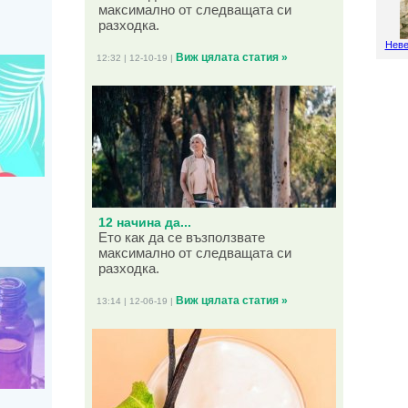
максимално от следващата си
разходка.
Неве
Виж цялата статия »
12:32 | 12-10-19 |
12 начина да...
Ето как да се възползвате
максимално от следващата си
разходка.
Виж цялата статия »
13:14 | 12-06-19 |