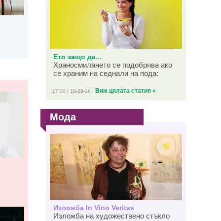
Ето защо да...
Храносмилането се подобрява ако
се храним на седнали на пода:
Виж цялата статия »
17:30 | 10-29-19 |
Мода
Изложба In Vino Veritas
Изложба на художествено стъкло