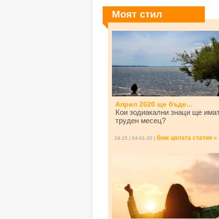
Моят стил
Април 2020 ще бъде...
Кои зодиакални знаци ще има
труден месец?
Виж цялата статия »
19:15 | 04-01-20 |