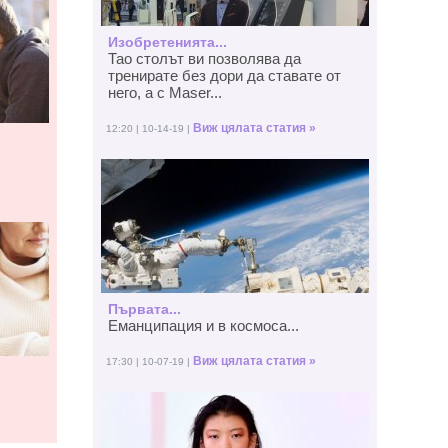
Изобретенията...
Тао столът ви позволява да
тренирате без дори да ставате от
него, а с Maser...
Виж цялата статия »
12:20 | 10-14-19 |
Първата...
Еманципация и в космоса...
Виж цялата статия »
17:30 | 10-07-19 |