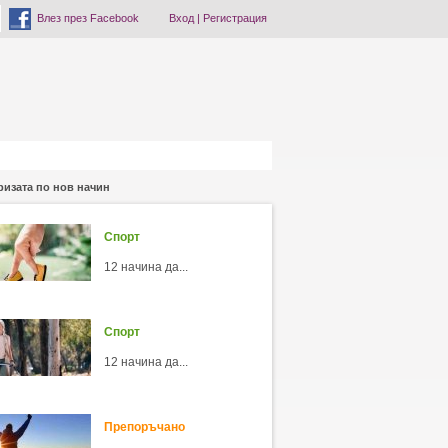
Влез през Facebook
Вход
|
Регистрация
ризата по нов начин
Спорт
12 начина да...
Спорт
12 начина да...
Препоръчано