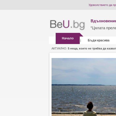
Удоволствието да п
Вдъхновение
“Цялата прелес
Начало
Бъди красива
|
АКТУАЛНО:
5 неща, които не трябва да казват