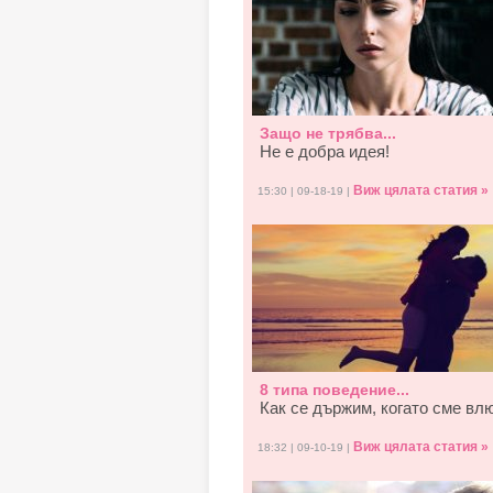
Защо не трябва...
Не е добра идея!
Виж цялата статия »
15:30 | 09-18-19 |
8 типа поведение...
Как се държим, когато смe вл
Виж цялата статия »
18:32 | 09-10-19 |