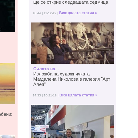
ще се открие следващата седмица
Виж цялата статия »
18:44 | 11-12-19 |
Силата на...
Изложба на художничката
Магдалена Николова в галерия "Арт
Алея"
Виж цялата статия »
14:33 | 10-21-19 |
юбени: