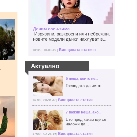
Деним есен-зима...
Изрязани, разкроени или небрежни,
новите модели дънки нахлуват в...
Виж цялата статия »
18:35 | 10-03-19 |
Актуално
т
5 неща, които не...
Господата да четат...
Виж цялата статия
16:00 | 08-31-16|
7 важни неща, ако...
Ето пред какво ще се
наложи да...
Виж цялата статия
17:00 | 02-24-16|