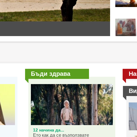
Бъди здрава
На
Ви
12 начина да...
Ето как да се възползвате