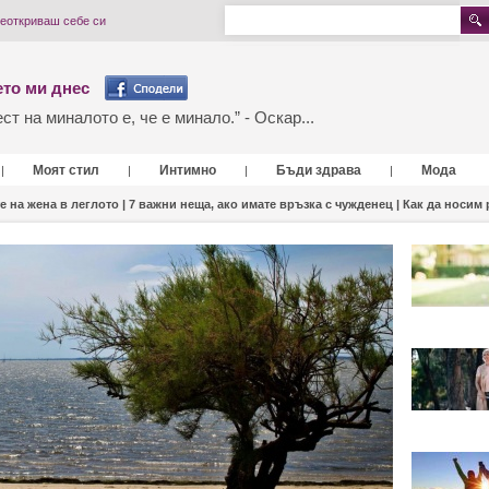
реоткриваш себе си
то ми днес
т на миналото е, че е минало.” - Оскар...
Моят стил
Интимно
Бъди здрава
Мода
|
|
|
|
е на жена в леглото |
7 важни неща, ако имате връзка с чужденец |
Как да носим 