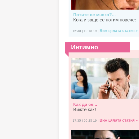
Потите се много?...
Кога и защо се потим повече:
Виж цялата статия »
15:30 | 10-18-19 |
Интимно
Как да се...
Вижте как!
Виж цялата статия »
17:35 | 09-25-19 |