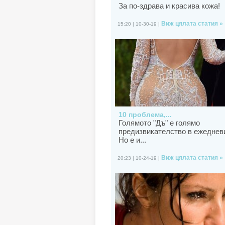
За по-здрава и красива кожа!
Виж цялата статия »
15:20 | 10-30-19 |
10 проблема,...
Голямото "Дъ" е голямо
предизвикателство в ежеднев
Но е и...
Виж цялата статия »
20:23 | 10-24-19 |