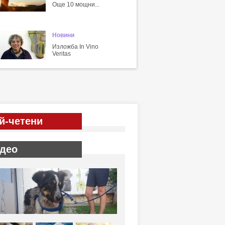
Още 10 мощни...
Новини
Изложба In Vino
Veritas
й-четени
део