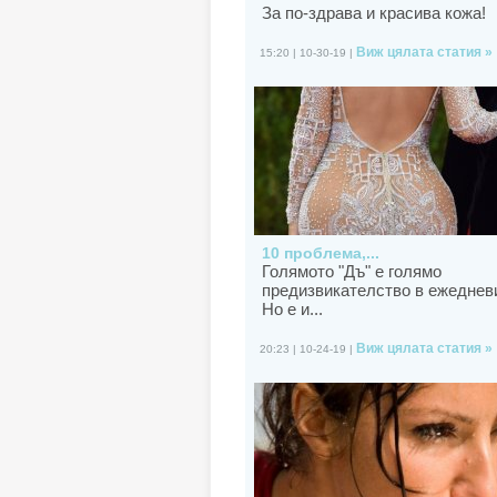
За по-здрава и красива кожа!
Виж цялата статия »
15:20 | 10-30-19 |
10 проблема,...
Голямото "Дъ" е голямо
предизвикателство в ежеднев
Но е и...
Виж цялата статия »
20:23 | 10-24-19 |