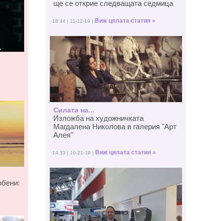
ще се открие следващата седмица
Виж цялата статия »
18:44 | 11-12-19 |
Силата на...
Изложба на художничката
Магдалена Николова в галерия "Арт
Алея"
Виж цялата статия »
14:33 | 10-21-19 |
юбени: