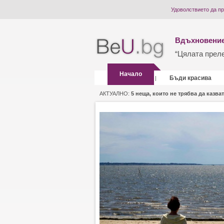
Удоволствието да п
Вдъхновение
“Цялата прелес
Начало
Бъди красива
|
АКТУАЛНО:
5 неща, които не трябва да казват