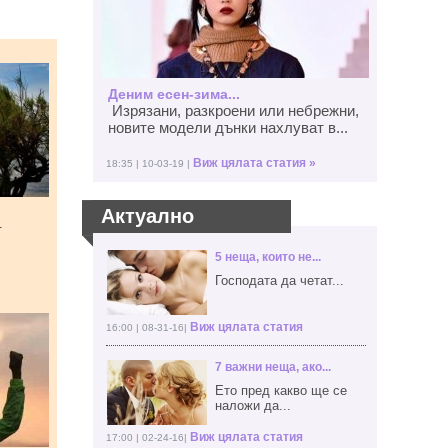
Деним есен-зима...
Изрязани, разкроени или небрежни,
новите модели дънки нахлуват в...
Виж цялата статия »
18:35 | 10-03-19 |
Актуално
т
5 неща, които не...
Господата да четат...
Виж цялата статия
16:00 | 08-31-16|
7 важни неща, ако...
Ето пред какво ще се
наложи да...
Виж цялата статия
17:00 | 02-24-16|