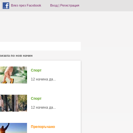
Влез през Facebook
Вход
|
Регистрация
ризата по нов начин
Спорт
12 начина да...
Спорт
12 начина да...
Препоръчано