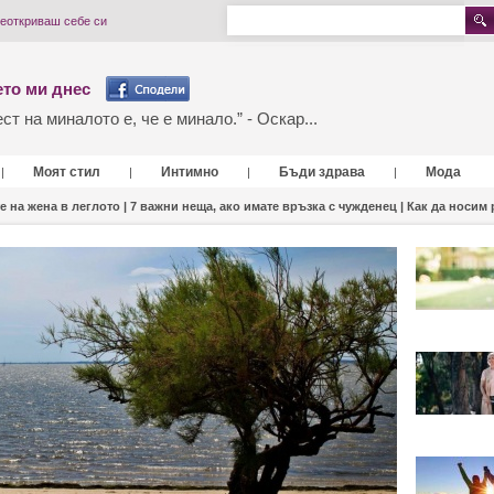
реоткриваш себе си
то ми днес
т на миналото е, че е минало.” - Оскар...
Моят стил
Интимно
Бъди здрава
Мода
|
|
|
|
е на жена в леглото |
7 важни неща, ако имате връзка с чужденец |
Как да носим 