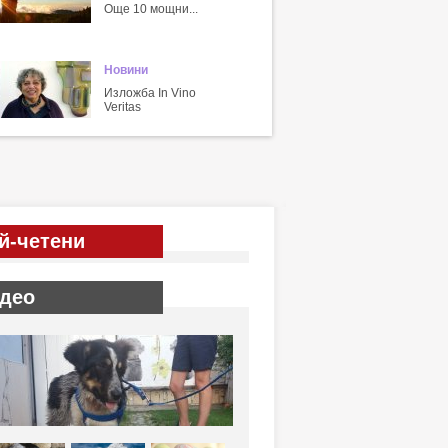
Още 10 мощни...
Новини
Изложба In Vino
Veritas
й-четени
део