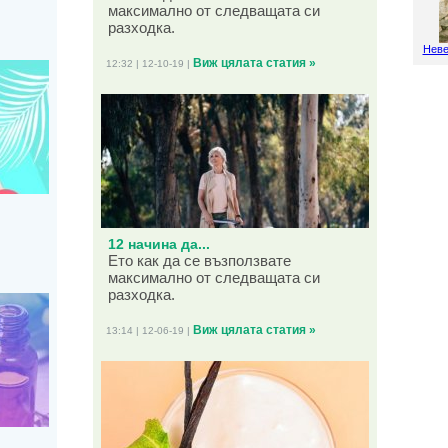
максимално от следващата си
разходка.
Неве
Виж цялата статия »
12:32 | 12-10-19 |
12 начина да...
Ето как да се възползвате
максимално от следващата си
разходка.
Виж цялата статия »
13:14 | 12-06-19 |