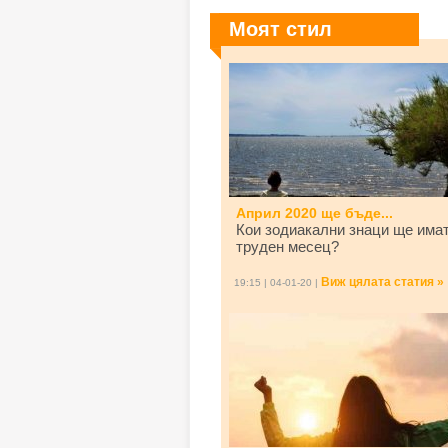
Моят стил
Април 2020 ще бъде...
Кои зодиакални знаци ще има
труден месец?
Виж цялата статия »
19:15 | 04-01-20 |