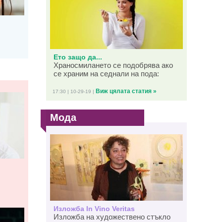
Ето защо да...
Храносмилането се подобрява ако
се храним на седнали на пода:
Виж цялата статия »
17:30 | 10-29-19 |
Мода
Изложба In Vino Veritas
Изложба на художествено стъкло