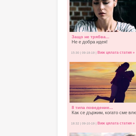
Защо не трябва...
Не е добра идея!
Виж цялата статия »
15:30 | 09-18-19 |
8 типа поведение...
Как се държим, когато смe вл
Виж цялата статия »
18:32 | 09-10-19 |