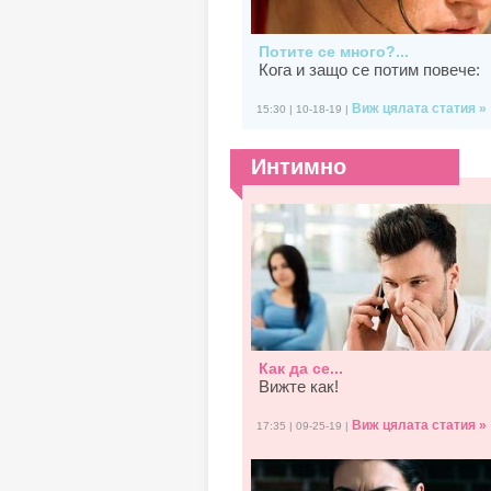
Потите се много?...
Кога и защо се потим повече:
Виж цялата статия »
15:30 | 10-18-19 |
Интимно
Как да се...
Вижте как!
Виж цялата статия »
17:35 | 09-25-19 |