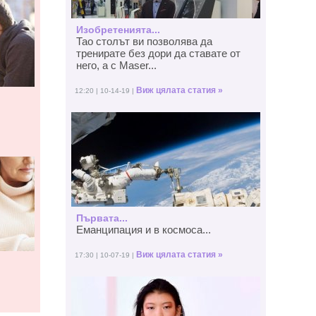
Изобретенията...
Тао столът ви позволява да
тренирате без дори да ставате от
него, а с Maser...
Виж цялата статия »
12:20 | 10-14-19 |
Първата...
Еманципация и в космоса...
Виж цялата статия »
17:30 | 10-07-19 |