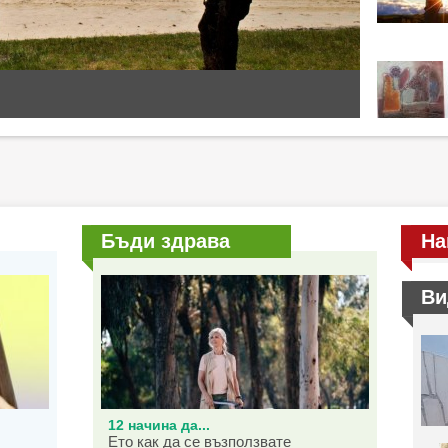
Бъди здрава
На
Ви
12 начина да...
Ето как да се възползвате