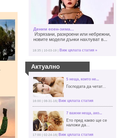
Деним есен-зима...
Изрязани, разкроени или небрежни,
новите модели дънки нахлуват в...
Виж цялата статия »
18:35 | 10-03-19 |
Актуално
т
5 неща, които не...
Господата да четат...
Виж цялата статия
16:00 | 08-31-16|
7 важни неща, ако...
Ето пред какво ще се
наложи да...
Виж цялата статия
17:00 | 02-24-16|