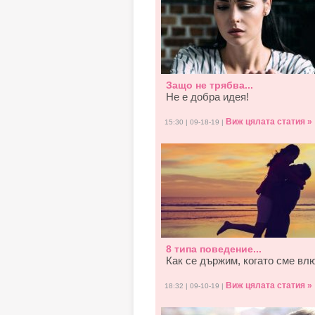
Защо не трябва...
Не е добра идея!
Виж цялата статия »
15:30 | 09-18-19 |
8 типа поведение...
Как се държим, когато смe вл
Виж цялата статия »
18:32 | 09-10-19 |