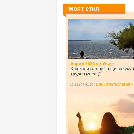
Моят стил
Април 2020 ще бъде...
Кои зодиакални знаци ще има
труден месец?
Виж цялата статия »
19:15 | 04-01-20 |