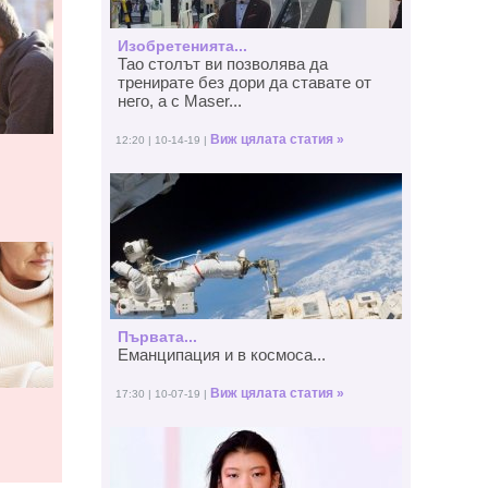
Изобретенията...
Тао столът ви позволява да
тренирате без дори да ставате от
него, а с Maser...
Виж цялата статия »
12:20 | 10-14-19 |
Първата...
Еманципация и в космоса...
Виж цялата статия »
17:30 | 10-07-19 |