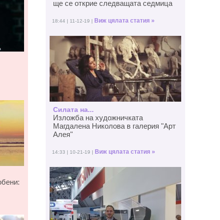
ще се открие следващата седмица
Виж цялата статия »
18:44 | 11-12-19 |
Силата на...
Изложба на художничката
Магдалена Николова в галерия "Арт
Алея"
Виж цялата статия »
14:33 | 10-21-19 |
юбени: