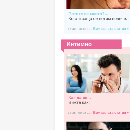
Потите се много?...
Кога и защо се потим повече:
Виж цялата статия »
15:30 | 10-18-19 |
Интимно
Как да се...
Вижте как!
Виж цялата статия »
17:35 | 09-25-19 |