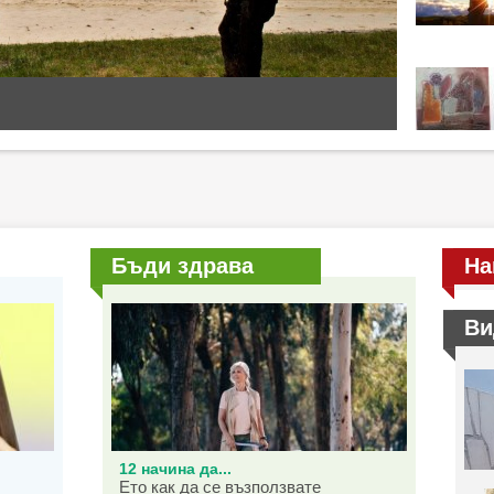
Бъди здрава
На
Ви
12 начина да...
Ето как да се възползвате