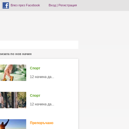
Влез през Facebook
Вход
|
Регистрация
ризата по нов начин
Спорт
12 начина да...
Спорт
12 начина да...
Препоръчано