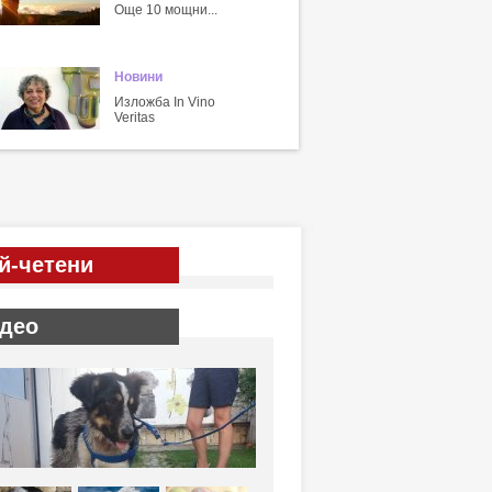
Още 10 мощни...
Новини
Изложба In Vino
Veritas
й-четени
део