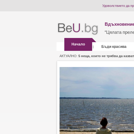
Удоволствието да п
Вдъхновение
“Цялата прелес
Начало
Бъди красива
|
АКТУАЛНО:
5 неща, които не трябва да казват