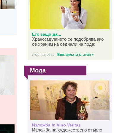
Ето защо да...
Храносмилането се подобрява ако
се храним на седнали на пода:
Виж цялата статия »
17:30 | 10-29-19 |
Мода
Изложба In Vino Veritas
Изложба на художествено стъкло