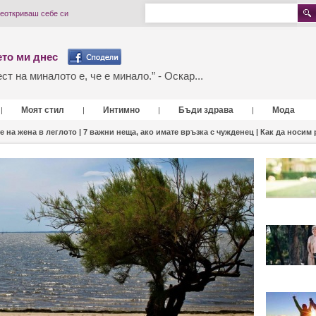
реоткриваш себе си
то ми днес
т на миналото е, че е минало.” - Оскар...
Моят стил
Интимно
Бъди здрава
Мода
|
|
|
|
е на жена в леглото |
7 важни неща, ако имате връзка с чужденец |
Как да носим 