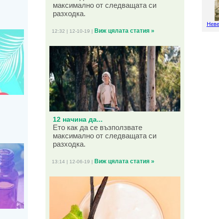
максимално от следващата си
разходка.
Неве
Виж цялата статия »
12:32 | 12-10-19 |
12 начина да...
Ето как да се възползвате
максимално от следващата си
разходка.
Виж цялата статия »
13:14 | 12-06-19 |