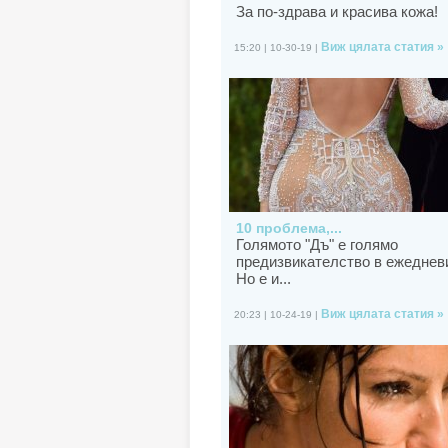
За по-здрава и красива кожа!
Виж цялата статия »
15:20 | 10-30-19 |
10 проблема,...
Голямото "Дъ" е голямо
предизвикателство в ежеднев
Но е и...
Виж цялата статия »
20:23 | 10-24-19 |