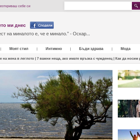
реоткриваш себе си
то ми днес
т на миналото е, че е минало.” - Оскар...
Моят стил
Интимно
Бъди здрава
Мода
|
|
|
|
е на жена в леглото |
7 важни неща, ако имате връзка с чужденец |
Как да носим 