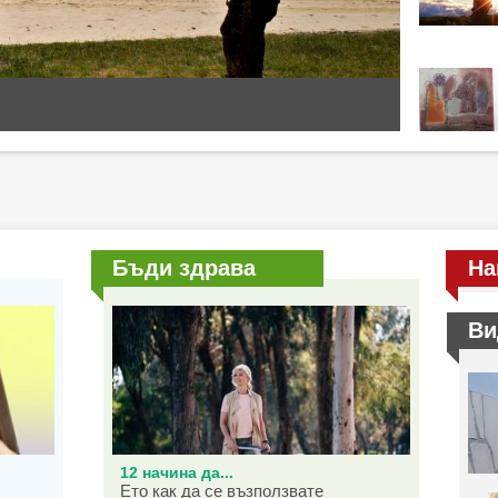
Бъди здрава
На
Ви
12 начина да...
Ето как да се възползвате