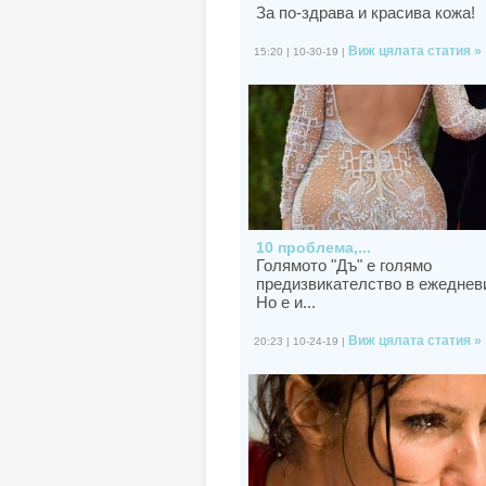
За по-здрава и красива кожа!
Виж цялата статия »
15:20 | 10-30-19 |
10 проблема,...
Голямото "Дъ" е голямо
предизвикателство в ежеднев
Но е и...
Виж цялата статия »
20:23 | 10-24-19 |