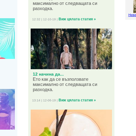
максимално от следващата си
разходка.
Неве
Виж цялата статия »
12:32 | 12-10-19 |
12 начина да...
Ето как да се възползвате
максимално от следващата си
разходка.
Виж цялата статия »
13:14 | 12-06-19 |