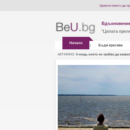
Удоволствието да п
Вдъхновение
“Цялата прелес
Начало
Бъди красива
|
АКТУАЛНО:
5 неща, които не трябва да казват