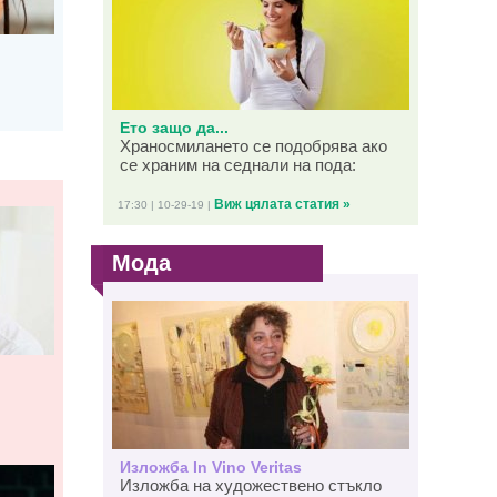
Ето защо да...
Храносмилането се подобрява ако
се храним на седнали на пода:
Виж цялата статия »
17:30 | 10-29-19 |
Мода
Изложба In Vino Veritas
Изложба на художествено стъкло