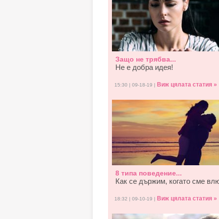
Защо не трябва...
Не е добра идея!
Виж цялата статия »
15:30 | 09-18-19 |
8 типа поведение...
Как се държим, когато смe вл
Виж цялата статия »
18:32 | 09-10-19 |