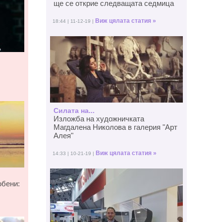
ще се открие следващата седмица
Виж цялата статия »
18:44 | 11-12-19 |
Силата на...
Изложба на художничката
Магдалена Николова в галерия "Арт
Алея"
Виж цялата статия »
14:33 | 10-21-19 |
юбени: