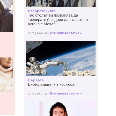
Изобретенията...
Тао столът ви позволява да
тренирате без дори да ставате от
него, а с Maser...
Виж цялата статия »
12:20 | 10-14-19 |
Първата...
Еманципация и в космоса...
Виж цялата статия »
17:30 | 10-07-19 |