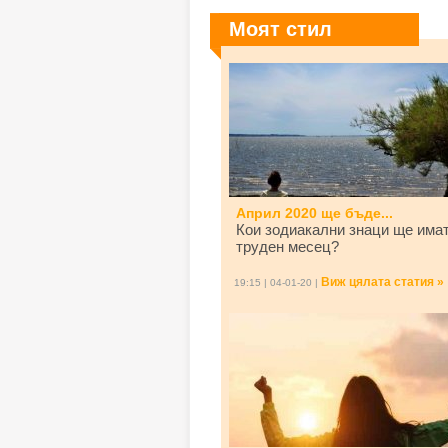
Моят стил
Април 2020 ще бъде...
Кои зодиакални знаци ще има
труден месец?
Виж цялата статия »
19:15 | 04-01-20 |