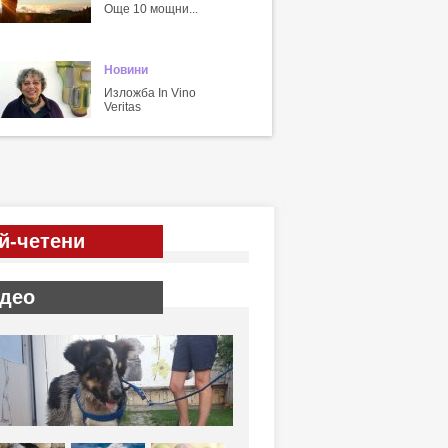
Още 10 мощни...
Новини
Изложба In Vino
Veritas
й-четени
део