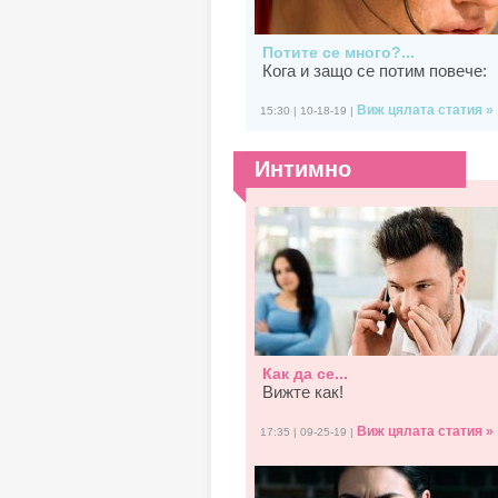
Потите се много?...
Кога и защо се потим повече:
Виж цялата статия »
15:30 | 10-18-19 |
Интимно
Как да се...
Вижте как!
Виж цялата статия »
17:35 | 09-25-19 |