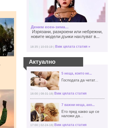
Деним есен-зима...
Изрязани, разкроени или небрежни,
новите модели дънки нахлуват в...
Виж цялата статия »
18:35 | 10-03-19 |
Актуално
т
5 неща, които не...
Господата да четат...
Виж цялата статия
16:00 | 08-31-16|
7 важни неща, ако...
Ето пред какво ще се
наложи да...
Виж цялата статия
17:00 | 02-24-16|