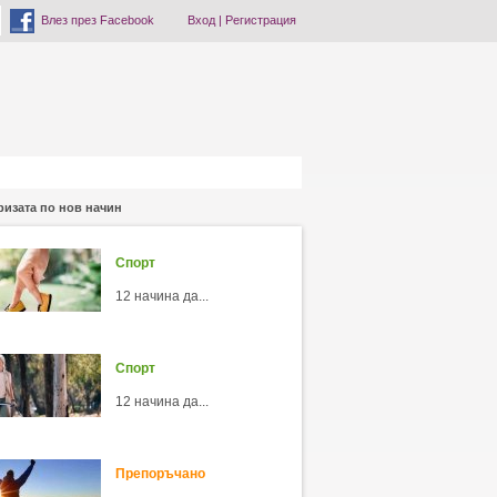
Влез през Facebook
Вход
|
Регистрация
ризата по нов начин
Спорт
12 начина да...
Спорт
12 начина да...
Препоръчано