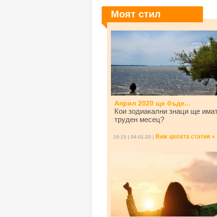
Моят стил
Април 2020 ще бъде...
Кои зодиакални знаци ще има
труден месец?
Виж цялата статия »
19:15 | 04-01-20 |