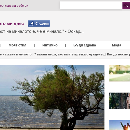
реоткриваш себе си
то ми днес
т на миналото е, че е минало.” - Оскар...
Моят стил
Интимно
Бъди здрава
Мода
|
|
|
|
е на жена в леглото |
7 важни неща, ако имате връзка с чужденец |
Как да носим 