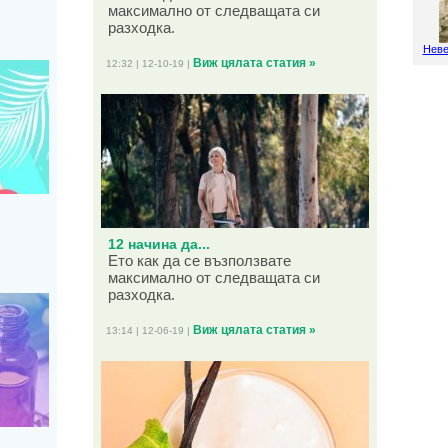
максимално от следващата си
разходка.
Неве
Виж цялата статия »
12:32 | 12-10-19 |
12 начина да...
Ето как да се възползвате
максимално от следващата си
разходка.
Виж цялата статия »
13:14 | 12-06-19 |