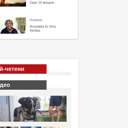
Още 10 мощни...
Новини
Изложба In Vino
Veritas
й-четени
део