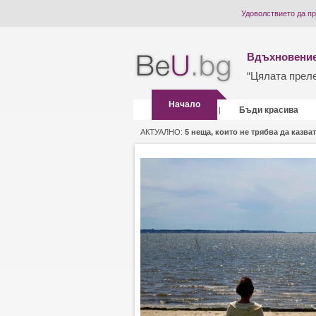
Удоволствието да п
Вдъхновение
“Цялата прелес
Начало
Бъди красива
|
АКТУАЛНО:
5 неща, които не трябва да казват