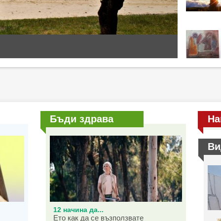
Бъди здрава
На
Ви
12 начина да...
Ето как да се възползвате