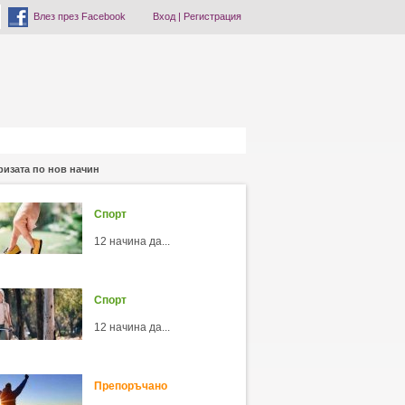
Влез през Facebook
Вход
|
Регистрация
ризата по нов начин
Спорт
12 начина да...
Спорт
12 начина да...
Препоръчано