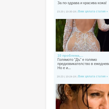
За по-здрава и красива кожа!
Виж цялата статия »
15:20 | 10-30-19 |
10 проблема,...
Голямото "Дъ" е голямо
предизвикателство в ежеднев
Но е и...
Виж цялата статия »
20:23 | 10-24-19 |