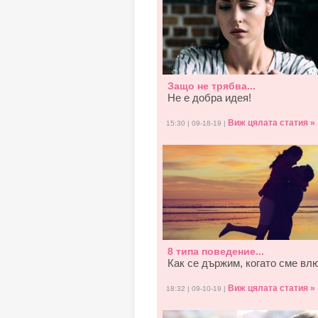
Защо не трябва...
Не е добра идея!
Виж цялата статия »
15:30 | 09-18-19 |
8 типа поведение...
Как се държим, когато смe вл
Виж цялата статия »
18:32 | 09-10-19 |