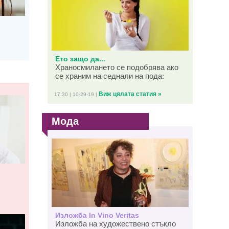
Ето защо да...
Храносмилането се подобрява ако
се храним на седнали на пода:
Виж цялата статия »
17:30 | 10-29-19 |
Мода
Изложба In Vino Veritas
Изложба на художествено стъкло