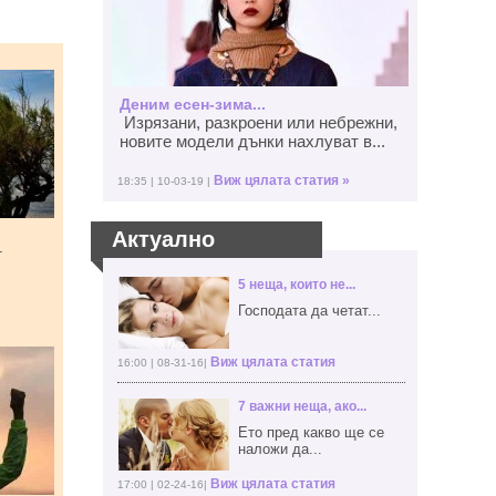
Деним есен-зима...
Изрязани, разкроени или небрежни,
новите модели дънки нахлуват в...
Виж цялата статия »
18:35 | 10-03-19 |
Актуално
т
5 неща, които не...
Господата да четат...
Виж цялата статия
16:00 | 08-31-16|
7 важни неща, ако...
Ето пред какво ще се
наложи да...
Виж цялата статия
17:00 | 02-24-16|