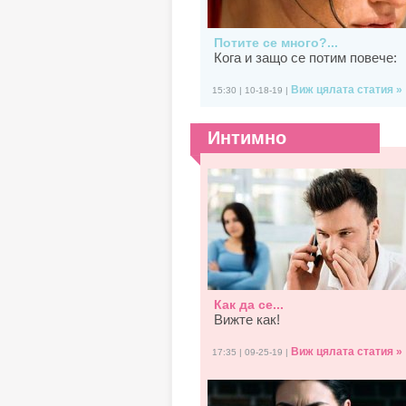
Потите се много?...
Кога и защо се потим повече:
Виж цялата статия »
15:30 | 10-18-19 |
Интимно
Как да се...
Вижте как!
Виж цялата статия »
17:35 | 09-25-19 |