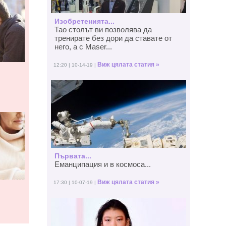
Изобретенията...
Тао столът ви позволява да
тренирате без дори да ставате от
него, а с Maser...
Виж цялата статия »
12:20 | 10-14-19 |
Първата...
Еманципация и в космоса...
Виж цялата статия »
17:30 | 10-07-19 |