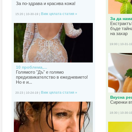
За по-здрава и красива кожа!
Виж цялата статия »
15:20 | 10-30-19 |
За да нама
Екстрактъ
бъде тайн
на захар
19:00 | 10-31-1
10 проблема,...
Голямото "Дъ" е голямо
предизвикателство в ежедневието!
Но е и...
Виж цялата статия »
20:23 | 10-24-19 |
Вкусна рец
Сиренки в
18:30 | 10-30-1