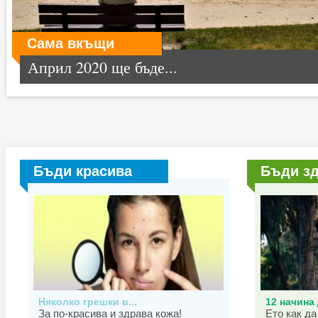
Сама вкъщи
Април 2020 ще бъде...
Бъди красива
Бъди з
Няколко грешки в...
12 начина 
За по-красива и здрава кожа!
Ето как да