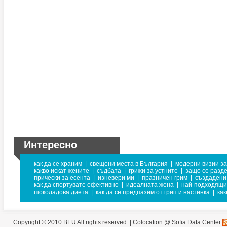
Интересно
как да се храним
|
свещени места в България
|
модерни визии за
какво искат жените
|
съдбата
|
грижи за устните
|
защо се разд
прически за есента
|
изневери ми
|
празничен грим
|
създадени 
как да спортувате ефективно
|
идеалната жена
|
най-подходящит
шоколадова диета
|
как да се предпазим от грип и настинка
|
как
Copyright © 2010 BEU All rights reserved. |
Colocation @ Sofia Data Center