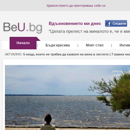
Удоволствието да преоткриваш себе си
Вдъхновението ми днес
“Цялата прелест на миналото е, че е мин
Начало
Бъди красива
Моят стил
Инти
|
|
|
АКТУАЛНО:
5 неща, които не трябва да казвате на жена в леглото |
7 важни нещ