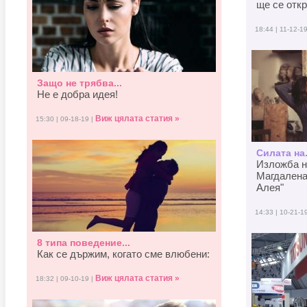
ще се отк
18:44 | 11-12-1
Защо не трябва...
Не е добра идея!
Виж цялата статия »
15:30 | 09-18-19 |
Силата на.
Изложба н
Магдалена
Алея"
14:33 | 10-21-1
8 типа поведение...
Как се държим, когато смe влюбени:
Виж цялата статия »
18:32 | 09-10-19 |