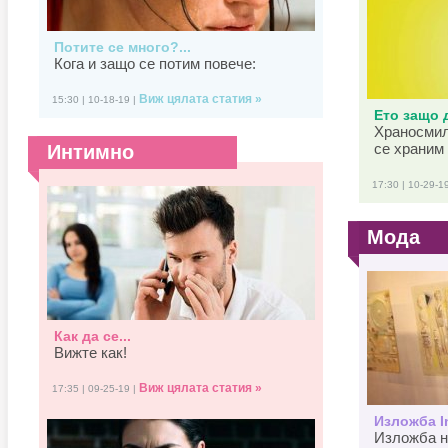
Потите се много?...
Кога и защо се потим повече:
Виж цялата статия »
15:30 | 10-18-19 |
Ето защо д
Храносмил
се храним 
Интимно
17:30 | 10-29-1
Мода
Как да се...
Вижте как!
Виж цялата статия »
17:35 | 09-25-19 |
Изложба In
Изложба н