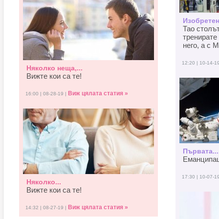
Изобретен
Тао столъ
тренирате 
него, а с M
12:20 | 10-14-1
Няколко неща,...
Вижте кои са те!
Виж цялата статия »
16:00 | 08-28-19 |
Първата...
Еманципаци
17:30 | 10-07-1
Няколко...
Вижте кои са те!
Виж цялата статия »
14:32 | 08-27-19 |