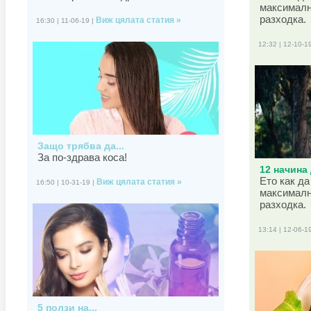
максималн
разходка.
Виж цялата статия »
16:30 | 11-06-19 |
12:32 | 12-10-1
Защо трябва да...
За по-здрава коса!
12 начина 
Ето как да
Виж цялата статия »
16:50 | 10-31-19 |
максималн
разходка.
13:14 | 12-06-1
5 ползи на...