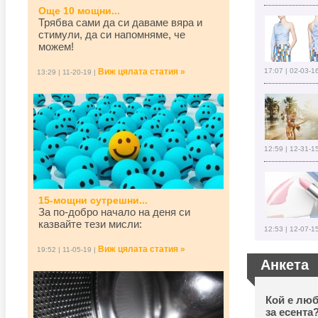
Още 10 мощни...
Трябва сами да си даваме вяра и
стимули, да си напомняме, че
можем!
Виж цялата статия »
17:07 | 02-03-1
13:29 | 11-20-19 |
12:59 | 12-31-1
15-мощни сутрешни...
За по-добро начало на деня си
казвайте тези мисли:
12:53 | 12-07-1
Виж цялата статия »
19:52 | 11-05-19 |
Анкета
Кой е люб
за есента