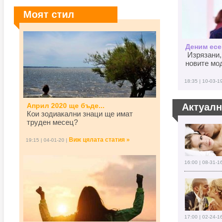
Моят стил
Деним есен
Изрязани,
новите мод
18:35 | 10-03-1
Април 2020 ще бъде...
Актуал
Кои зодиакални знаци ще имат
труден месец?
Виж цялата статия »
19:15 | 04-01-20 |
16:00 | 08-31-1
17:00 | 02-24-1