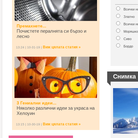
Всички 
Златно
Всички н
Премахнете...
Почистете пералнята си бързо и
Моряшко
лесно
Сиво
Бордо
Виж цялата статия »
13:24 | 10-31-19 |
Снимка 
3 Гениални идеи...
Няколко различни идеи за украса на
Хелоуин
Виж цялата статия »
13:15 | 10-30-19 |