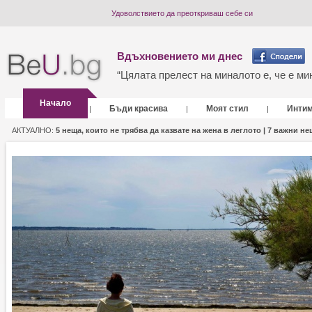
Удоволствието да преоткриваш себе си
Вдъхновението ми днес
“Цялата прелест на миналото е, че е мин
Начало
Бъди красива
Моят стил
Инти
|
|
|
АКТУАЛНО:
5 неща, които не трябва да казвате на жена в леглото |
7 важни нещ