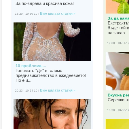
За по-здрава и красива кожа!
Виж цялата статия »
15:20 | 10-30-19 |
За да нама
Екстрактъ
бъде тайн
на захар
19:00 | 10-31-1
10 проблема,...
Голямото "Дъ" е голямо
предизвикателство в ежедневието!
Но е и...
Виж цялата статия »
20:23 | 10-24-19 |
Вкусна рец
Сиренки в
18:30 | 10-30-1