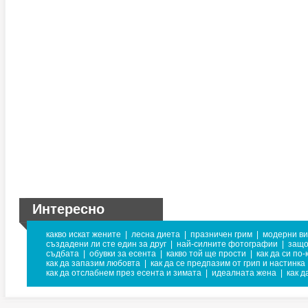
Интересно
какво искат жените
|
лесна диета
|
празничен грим
|
модерни ви
създадени ли сте един за друг
|
най-силните фотографии
|
защо
съдбата
|
обувки за есента
|
какво той ще прости
|
как да си по
как да запазим любовта
|
как да се предпазим от грип и настинка
как да отслабнем през есента и зимата
|
идеалната жена
|
как д