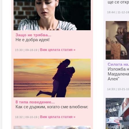
ще се отк
18:44 | 11-12-1
Защо не трябва...
Не е добра идея!
Виж цялата статия »
15:30 | 09-18-19 |
Силата на.
Изложба н
Магдалена
Алея"
14:33 | 10-21-1
8 типа поведение...
Как се държим, когато смe влюбени:
Виж цялата статия »
18:32 | 09-10-19 |