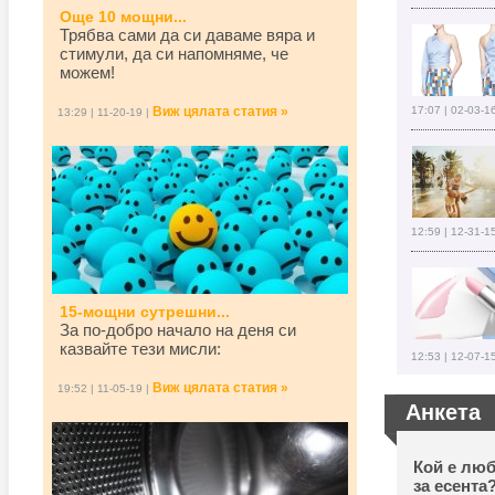
Още 10 мощни...
Трябва сами да си даваме вяра и
стимули, да си напомняме, че
можем!
Виж цялата статия »
17:07 | 02-03-1
13:29 | 11-20-19 |
12:59 | 12-31-1
15-мощни сутрешни...
За по-добро начало на деня си
казвайте тези мисли:
12:53 | 12-07-1
Виж цялата статия »
19:52 | 11-05-19 |
Анкета
Кой е люб
за есента