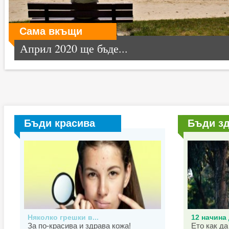
Сама вкъщи
Април 2020 ще бъде...
Бъди красива
Бъди з
Няколко грешки в...
12 начина 
За по-красива и здрава кожа!
Ето как да