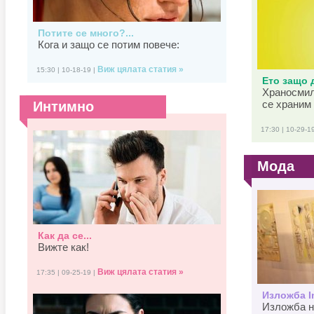
Потите се много?...
Кога и защо се потим повече:
Виж цялата статия »
15:30 | 10-18-19 |
Ето защо д
Храносмил
се храним 
Интимно
17:30 | 10-29-1
Мода
Как да се...
Вижте как!
Виж цялата статия »
17:35 | 09-25-19 |
Изложба In
Изложба н