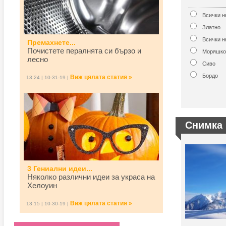
Всички 
Златно
Всички н
Премахнете...
Почистете пералнята си бързо и
Моряшко
лесно
Сиво
Бордо
Виж цялата статия »
13:24 | 10-31-19 |
Снимка 
3 Гениални идеи...
Няколко различни идеи за украса на
Хелоуин
Виж цялата статия »
13:15 | 10-30-19 |