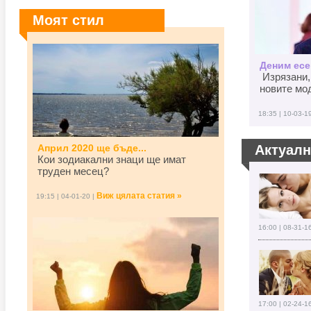
Моят стил
Деним есен
Изрязани,
новите мод
18:35 | 10-03-1
Април 2020 ще бъде...
Актуал
Кои зодиакални знаци ще имат
труден месец?
Виж цялата статия »
19:15 | 04-01-20 |
16:00 | 08-31-1
17:00 | 02-24-1