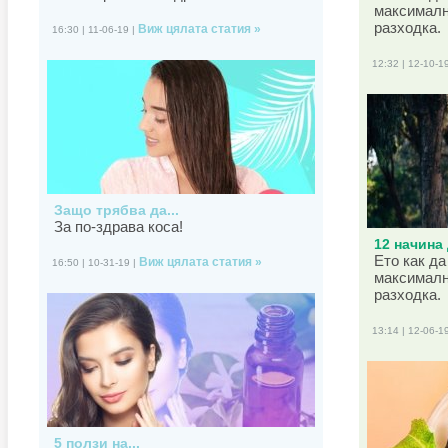
максималн
разходка.
Виж цялата статия »
16:30 | 11-06-19 |
12:32 | 12-10-1
Защо трябва да...
За по-здрава коса!
12 начина 
Ето как да
Виж цялата статия »
16:50 | 10-31-19 |
максималн
разходка.
13:14 | 12-06-1
5 ползи на...