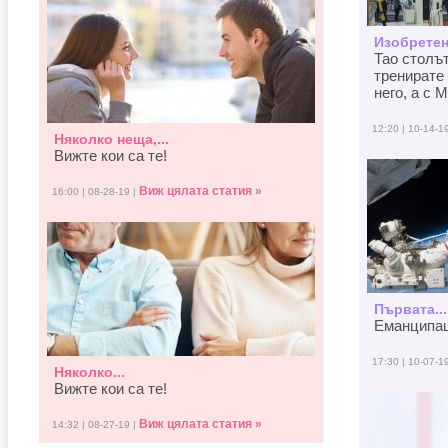
Изобретен
Тао столъ
тренирате 
него, а с M
12:20 | 10-14-1
Няколко неща,...
Вижте кои са те!
Виж цялата статия »
16:00 | 08-28-19 |
Първата...
Еманципаци
17:30 | 10-07-1
Няколко...
Вижте кои са те!
Виж цялата статия »
14:32 | 08-27-19 |