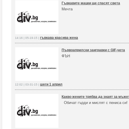
Гъвкавите мацки ще спасят света
Мечта
гъвкава красива жена
14:16 | 05-19-15 |
Първоаприлски заигравки с GIF-чета
ФЪН
шеги 1 април
12:02 | 03-31-15 |
Какво жените трябва да знаят за мъже
Обичат гърди и мислят с пениса си