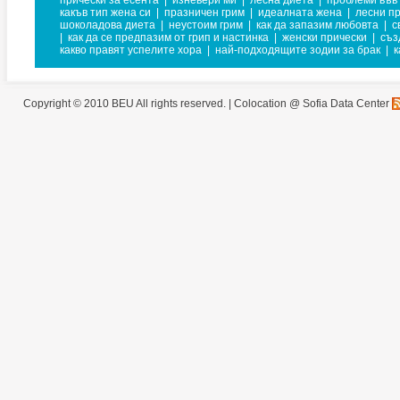
прически за есента
|
изневери ми
|
лесна диета
|
проблеми във
какъв тип жена си
|
празничен грим
|
идеалната жена
|
лесни п
шоколадова диета
|
неустоим грим
|
как да запазим любовта
|
с
|
как да се предпазим от грип и настинка
|
женски прически
|
съз
какво правят успелите хора
|
най-подходящите зодии за брак
|
к
Copyright © 2010 BEU All rights reserved. |
Colocation @ Sofia Data Center