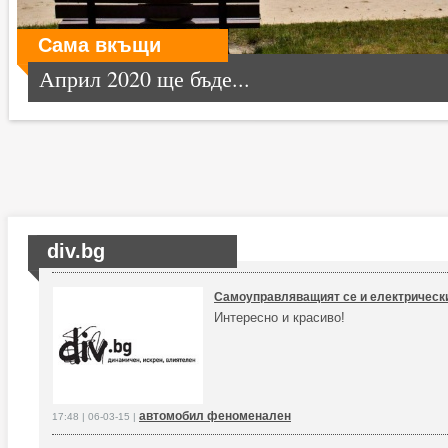
Сама вкъщи
Април 2020 ще бъде...
div.bg
Самоуправляващият се и електрически 
Интересно и красиво!
автомобил феноменален
17:48 | 06-03-15 |