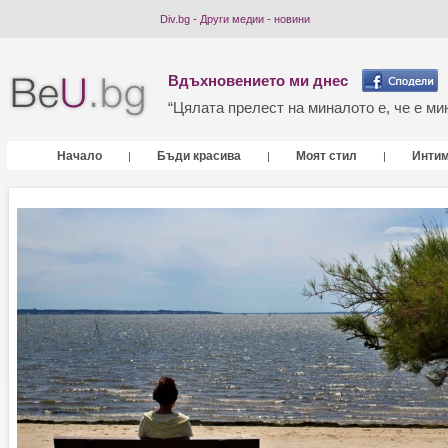
Div.bg - Други медии - новини
Вдъхновението ми днес
“Цялата прелест на миналото е, че е мин
Начало
Бъди красива
Моят стил
Инти
|
|
|