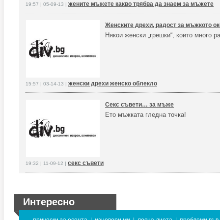
жените мъжете какво трябва да знаем за мъжете
19:57 | 05-09-13 |
Женските дрехи, радост за мъжкото ок
Някои женски „грешки“, които много 
женски дрехи женско облекло
15:57 | 03-14-13 |
Секс съвети… за мъже
Ето мъжката гледна точка!
секс съвети
19:32 | 11-09-12 |
Интересно