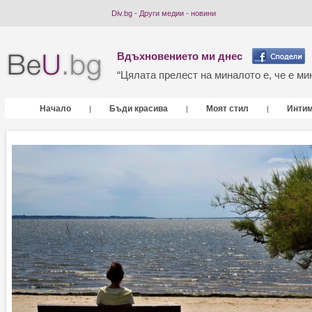
Div.bg - Други медии - новини
Вдъхновението ми днес
“Цялата прелест на миналото е, че е мин
Начало
Бъди красива
Моят стил
Инти
|
|
|