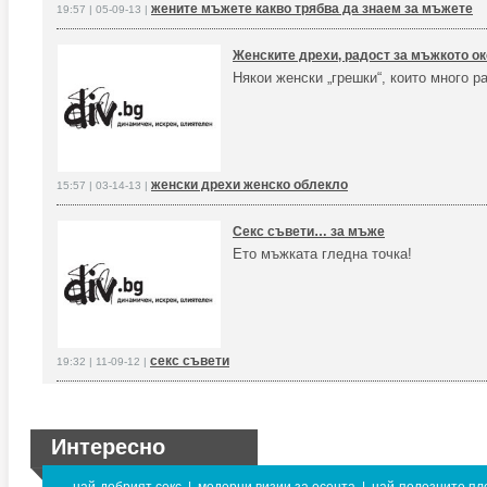
жените мъжете какво трябва да знаем за мъжете
19:57 | 05-09-13 |
Женските дрехи, радост за мъжкото ок
Някои женски „грешки“, които много 
женски дрехи женско облекло
15:57 | 03-14-13 |
Секс съвети… за мъже
Ето мъжката гледна точка!
секс съвети
19:32 | 11-09-12 |
Интересно