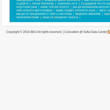
най-добрият секс
|
модерни визии за есента
|
най-полезните пл
съдбата
|
лесни прически
|
сериозен ли е
|
създадени ли сте ед
неустоим грим
|
какво той ще прости
|
как да премахнем целулит
най-силните фотографии
|
какво правят успелите хора
|
часът н
как да се предпазим от грип и настинка
|
модерен маникюр
|
иде
празничен грим
|
защо се разделят хората
|
Copyright © 2010 BEU All rights reserved. |
Colocation @ Sofia Data Center