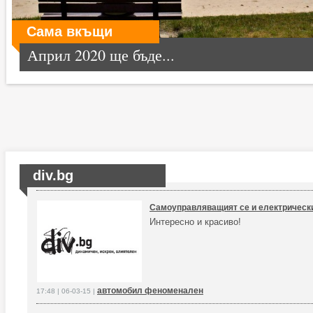
Сама вкъщи
Април 2020 ще бъде...
div.bg
Самоуправляващият се и електрически 
Интересно и красиво!
автомобил феноменален
17:48 | 06-03-15 |