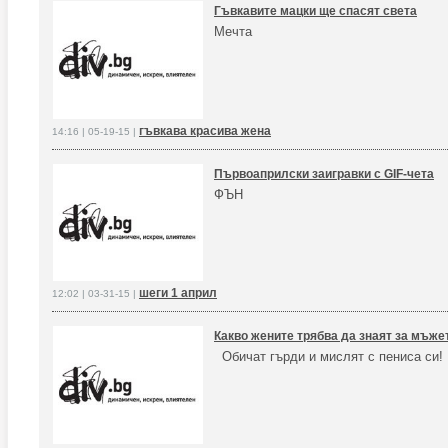
Гъвкавите мацки ще спасят света
Мечта
гъвкава красива жена
14:16 | 05-19-15 |
Първоаприлски заигравки с GIF-чета
ФЪН
шеги 1 април
12:02 | 03-31-15 |
Какво жените трябва да знаят за мъже
Обичат гърди и мислят с пениса си