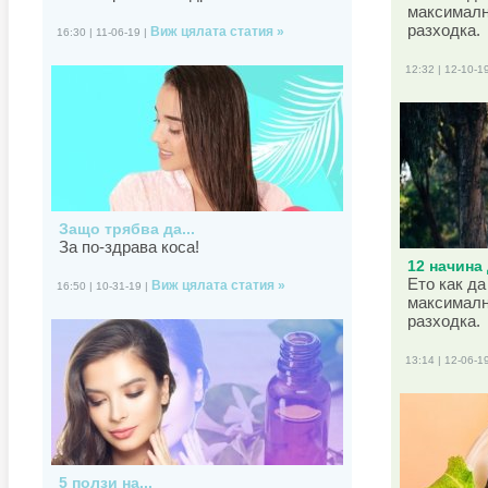
максималн
разходка.
Виж цялата статия »
16:30 | 11-06-19 |
12:32 | 12-10-1
Защо трябва да...
За по-здрава коса!
12 начина 
Ето как да
Виж цялата статия »
16:50 | 10-31-19 |
максималн
разходка.
13:14 | 12-06-1
5 ползи на...