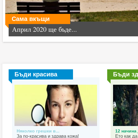
Сама вкъщи
Април 2020 ще бъде...
Бъди красива
Бъди з
Няколко грешки в...
12 начина 
За по-красива и здрава кожа!
Ето как да