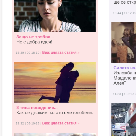
ще се отк
18:44 | 11-12-1
Защо не трябва...
Не е добра идея!
Виж цялата статия »
15:30 | 09-18-19 |
Силата на.
Изложба н
Магдалена
Алея"
14:33 | 10-21-1
8 типа поведение...
Как се държим, когато смe влюбени:
Виж цялата статия »
18:32 | 09-10-19 |