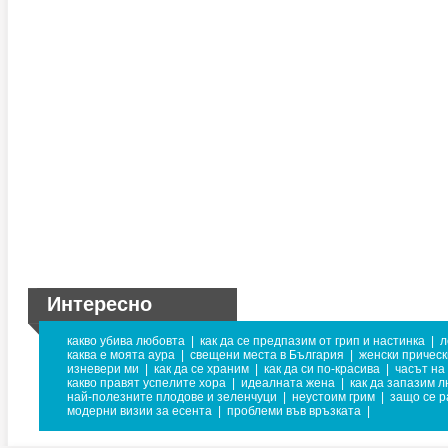
Интересно
какво убива любовта
|
как да се предпазим от грип и настинка
|
л
каква е моята аура
|
свещени места в България
|
женски прическ
изневери ми
|
как да се храним
|
как да си по-красива
|
часът на
какво правят успелите хора
|
идеалната жена
|
как да запазим 
най-полезните плодове и зеленчуци
|
неустоим грим
|
защо се р
модерни визии за есента
|
проблеми във връзката
|