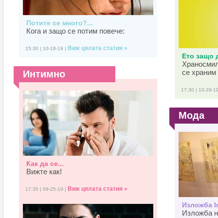
Потите се много?...
Кога и защо се потим повече:
Виж цялата статия »
15:30 | 10-18-19 |
Ето защо д
Храносмил
се храним 
Интимно
17:30 | 10-29-1
Мода
Как да се...
Вижте как!
Виж цялата статия »
17:35 | 09-25-19 |
Изложба In
Изложба н