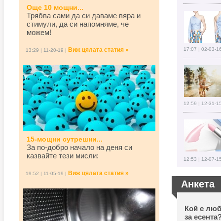
Още 10 мощни...
Трябва сами да си даваме вяра и
стимули, да си напомняме, че
можем!
Виж цялата статия »
17:07 | 02-03-1
13:29 | 11-20-19 |
12:59 | 12-31-1
15-мощни сутрешни...
За по-добро начало на деня си
казвайте тези мисли:
12:53 | 12-07-1
Виж цялата статия »
19:52 | 11-05-19 |
Анкета
Кой е люб
за есента