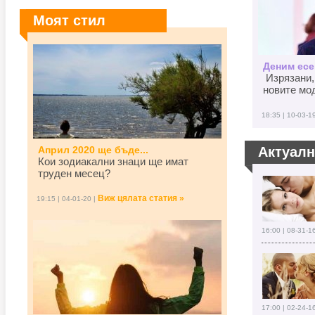
Моят стил
Деним есен
Изрязани,
новите мод
18:35 | 10-03-1
Април 2020 ще бъде...
Актуал
Кои зодиакални знаци ще имат
труден месец?
Виж цялата статия »
19:15 | 04-01-20 |
16:00 | 08-31-1
17:00 | 02-24-1