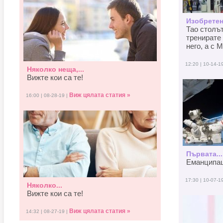
Изобретен
Тао столъ
тренирате 
него, а с M
12:20 | 10-14-1
Няколко неща,...
Вижте кои са те!
Виж цялата статия »
16:00 | 08-28-19 |
Първата...
Еманципаци
17:30 | 10-07-1
Няколко...
Вижте кои са те!
Виж цялата статия »
14:32 | 08-27-19 |