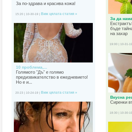
За по-здрава и красива кожа!
Виж цялата статия »
15:20 | 10-30-19 |
За да нама
Екстрактъ
бъде тайн
на захар
19:00 | 10-31-1
10 проблема,...
Голямото "Дъ" е голямо
предизвикателство в ежедневието!
Но е и...
Виж цялата статия »
20:23 | 10-24-19 |
Вкусна рец
Сиренки в
18:30 | 10-30-1