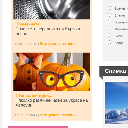
Всички 
Златно
Всички н
Премахнете...
Почистете пералнята си бързо и
Моряшко
лесно
Сиво
Бордо
Виж цялата статия »
13:24 | 10-31-19 |
Снимка 
3 Гениални идеи...
Няколко различни идеи за украса на
Хелоуин
Виж цялата статия »
13:15 | 10-30-19 |