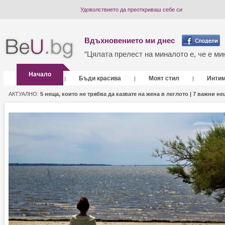
Удоволствието да преоткриваш себе си
Вдъхновението ми днес
“Цялата прелест на миналото е, че е мин
Начало
Бъди красива
Моят стил
Инти
|
|
|
АКТУАЛНО:
5 неща, които не трябва да казвате на жена в леглото |
7 важни нещ