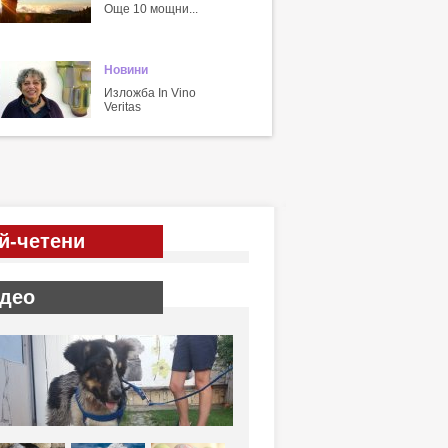
Още 10 мощни...
Новини
Изложба In Vino
Veritas
й-четени
део