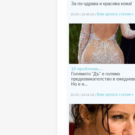
За по-здрава и красива кожа!
Виж цялата статия »
15:20 | 10-30-19 |
10 проблема,...
Голямото "Дъ" е голямо
предизвикателство в ежеднев
Но е и...
Виж цялата статия »
20:23 | 10-24-19 |