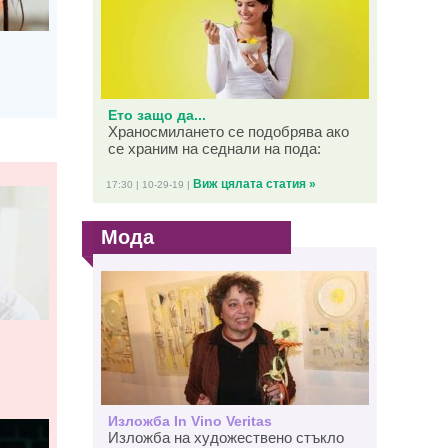
Ето защо да...
Храносмилането се подобрява ако
се храним на седнали на пода:
Виж цялата статия »
17:30 | 10-29-19 |
Мода
Изложба In Vino Veritas
Изложба на художествено стъкло