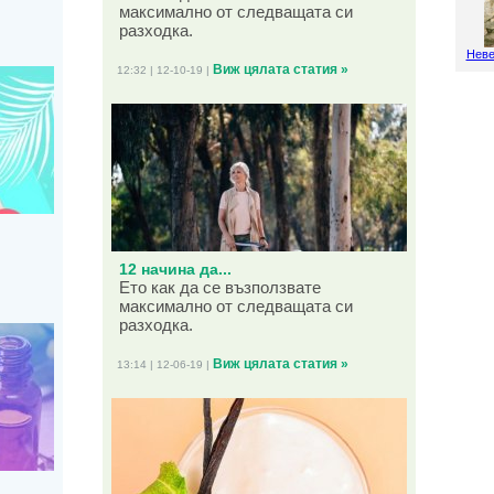
максимално от следващата си
разходка.
Неве
Виж цялата статия »
12:32 | 12-10-19 |
12 начина да...
Ето как да се възползвате
максимално от следващата си
разходка.
Виж цялата статия »
13:14 | 12-06-19 |