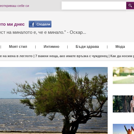
реоткриваш себе си
то ми днес
т на миналото е, че е минало.” - Оскар...
Моят стил
Интимно
Бъди здрава
Мода
|
|
|
|
е на жена в леглото |
7 важни неща, ако имате връзка с чужденец |
Как да носим 