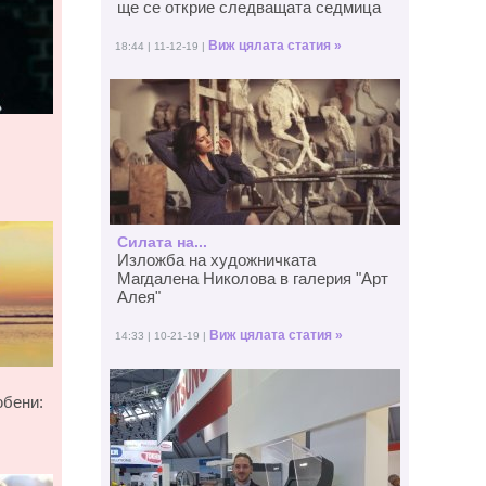
ще се открие следващата седмица
Виж цялата статия »
18:44 | 11-12-19 |
Силата на...
Изложба на художничката
Магдалена Николова в галерия "Арт
Алея"
Виж цялата статия »
14:33 | 10-21-19 |
юбени: