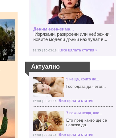
Деним есен-зима...
Изрязани, разкроени или небрежни,
новите модели дънки нахлуват в...
Виж цялата статия »
18:35 | 10-03-19 |
Актуално
т
5 неща, които не...
Господата да четат...
Виж цялата статия
16:00 | 08-31-16|
7 важни неща, ако...
Ето пред какво ще се
наложи да...
Виж цялата статия
17:00 | 02-24-16|