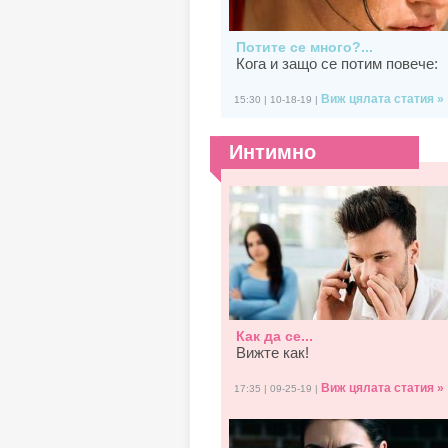
Потите се много?...
Кога и защо се потим повече:
Виж цялата статия »
15:30 | 10-18-19 |
Интимно
Как да се...
Вижте как!
Виж цялата статия »
17:35 | 09-25-19 |