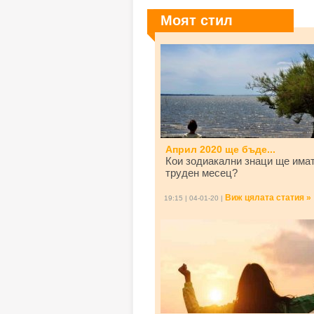
Моят стил
Април 2020 ще бъде...
Кои зодиакални знаци ще има
труден месец?
Виж цялата статия »
19:15 | 04-01-20 |