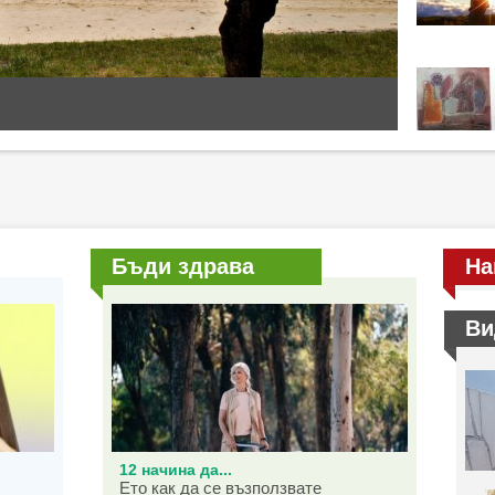
Бъди здрава
На
Ви
12 начина да...
Ето как да се възползвате