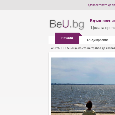
Удоволствието да п
Вдъхновение
“Цялата прелес
Начало
Бъди красива
|
АКТУАЛНО:
5 неща, които не трябва да казват