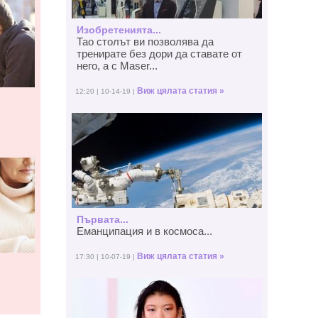
Изобретенията...
Тао столът ви позволява да
тренирате без дори да ставате от
него, а с Maser...
Виж цялата статия »
12:20 | 10-14-19 |
Първата...
Еманципация и в космоса...
Виж цялата статия »
17:30 | 10-07-19 |