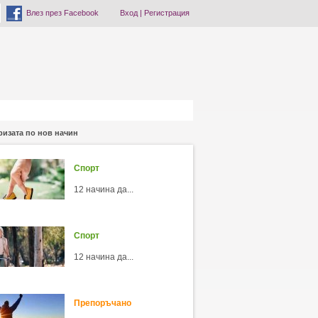
Влез през Facebook
Вход
|
Регистрация
ризата по нов начин
Спорт
12 начина да...
Спорт
12 начина да...
Препоръчано