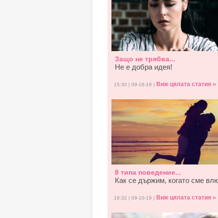
Защо не трябва...
Не е добра идея!
Виж цялата статия »
15:30 | 09-18-19 |
8 типа поведение...
Как се държим, когато смe вл
Виж цялата статия »
18:32 | 09-10-19 |