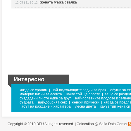
жената мъжа свалка
12:05 | 11-19-12 |
Интересно
как да се храним
|
най-подходящите зодии за брак
|
обувки за е
модерни визии за есента
|
какво той ще прости
|
защо се раздел
създадени ли сте един за друг
|
най-полезните плодове и зеленч
съдбата
|
най-добрият секс
|
женски прически
|
как да се предп
часът на раждане и характера
|
лесна диета
|
какъв тип жена си
Copyright © 2010 BEU All rights reserved. |
Colocation @ Sofia Data Center