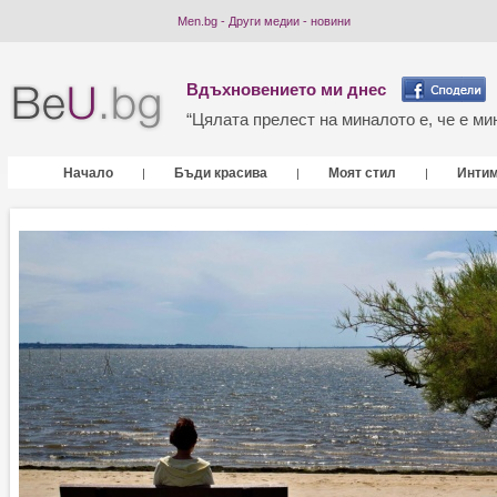
Men.bg - Други медии - новини
Вдъхновението ми днес
“Цялата прелест на миналото е, че е мин
Начало
Бъди красива
Моят стил
Инти
|
|
|