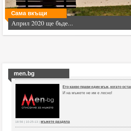
Сама вкъщи
Април 2020 ще бъде...
men.bg
Ето какво прави един мъж, когато оста
И на мъжете не им е лесно!
мъжете раздяла
18:56 | 10-25-13 |