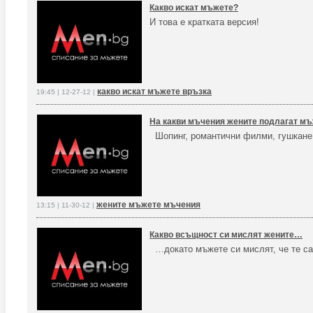
Какво искат мъжете?
И това е кратката версия!
какво искат мъжете връзка
19:45 | 12-27-12 |
На какви мъчения жените подлагат м
Шопинг, романтични филми, гушкан
жените мъжете мъчения
13:15 | 11-30-12 |
Какво всъщност си мислят жените…
…докато мъжете си мислят, че те са