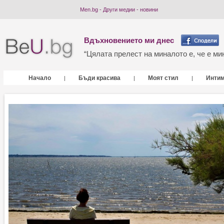
Men.bg - Други медии - новини
Вдъхновението ми днес
“Цялата прелест на миналото е, че е мин
Начало
Бъди красива
Моят стил
Инти
|
|
|