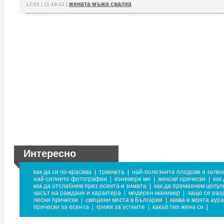
жената мъжа свалка
12:05 | 11-19-12 |
Интересно
как да си по-красива
|
трикчета
|
най-полезните плодове и зеле
най-силните фотографии
|
изневери ми
|
женски прически
|
как
как да отслабнем през есента и зимата
|
как да премахнем целул
часът на раждане и характера
|
модерен маникюр
|
защо се раз
лесни прически
|
свещени места в България
|
каква е моята аура
прически за есента
|
грижи за устните
|
какъв тип жена си
|