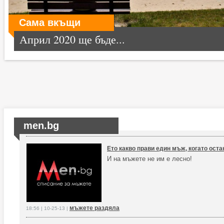
Сама вкъщи
Април 2020 ще бъде...
men.bg
Ето какво прави един мъж, когато оста
И на мъжете не им е лесно!
мъжете раздяла
18:56 | 10-25-13 |