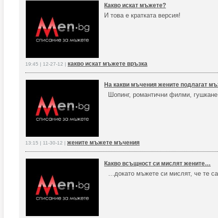
Какво искат мъжете?
И това е кратката версия!
какво искат мъжете връзка
19:45 | 12-27-12 |
На какви мъчения жените подлагат м
Шопинг, романтични филми, гушкан
жените мъжете мъчения
13:15 | 11-30-12 |
Какво всъщност си мислят жените…
…докато мъжете си мислят, че те са