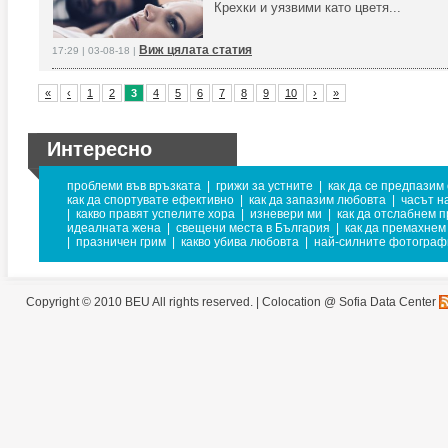
Крехки и уязвими като цветя...
Виж цялата статия
17:29 | 03-08-18 |
«
‹
1
2
3
4
5
6
7
8
9
10
›
»
Интересно
проблеми във връзката
|
грижи за устните
|
как да се предпазим 
как да спортувате ефективно
|
как да запазим любовта
|
часът н
|
какво правят успелите хора
|
изневери ми
|
как да отслабнем п
идеалната жена
|
свещени места в България
|
как да премахнем
|
празничен грим
|
какво убива любовта
|
най-силните фотограф
Copyright © 2010 BEU All rights reserved. |
Colocation @ Sofia Data Center