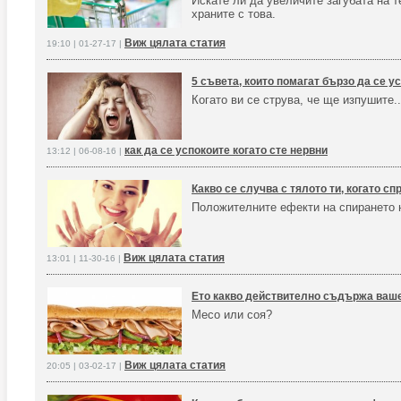
Искате ли да увеличите загубата на т
храните с това.
Виж цялата статия
19:10 | 01-27-17 |
5 съвета, които помагат бързо да се ус
Когато ви се струва, че ще изпушите..
как да се успокоите когато сте нервни
13:12 | 06-08-16 |
Какво се случва с тялото ти, когато с
Положителните ефекти на спирането 
Виж цялата статия
13:01 | 11-30-16 |
Ето какво действително съдържа ваш
Месо или соя?
Виж цялата статия
20:05 | 03-02-17 |