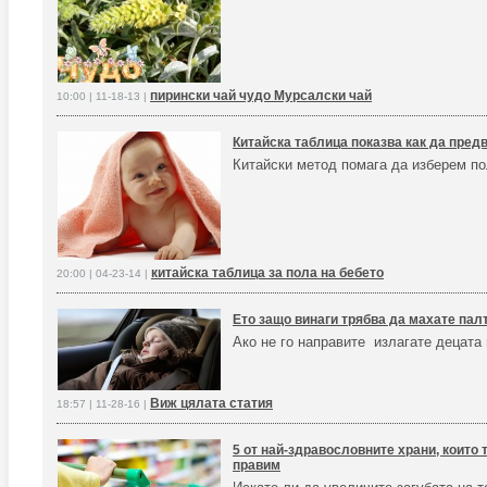
пирински чай чудо Мурсалски чай
10:00 | 11-18-13 |
Китайска таблица показва как да пред
Китайски метод помага да изберем по
китайска таблица за пола на бебето
20:00 | 04-23-14 |
Ето защо винаги трябва да махате палт
Ако не го направите излагате децата
Виж цялата статия
18:57 | 11-28-16 |
5 от най-здравословните храни, които т
правим