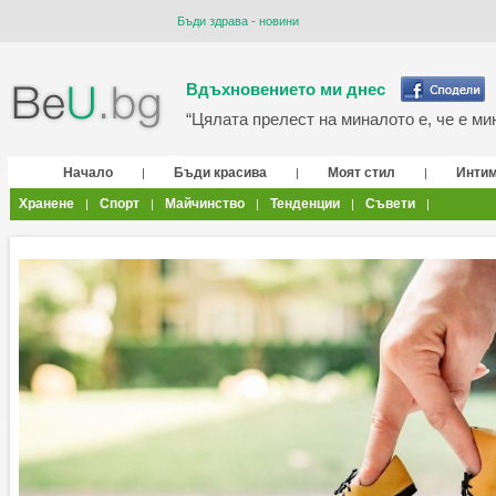
Бъди здрава - новини
Вдъхновението ми днес
“Цялата прелест на миналото е, че е мин
Начало
Бъди красива
Моят стил
Инти
|
|
|
Хранене
Спорт
Майчинство
Тенденции
Съвети
|
|
|
|
|