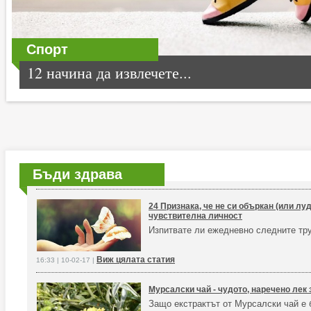
Спорт
12 начина да извлечете...
Бъди здрава
24 Признака, че не си объркан (или луд
чувствителна личност
Изпитвате ли ежедневно следните тр
Виж цялата статия
16:33 | 10-02-17 |
Мурсалски чай - чудото, наречено лек
Защо екстрактът от Мурсалски чай е 