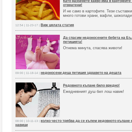
Като разберете какво има в картофите
отвратени!
И не само в картофите. Тези съставк
много готови храни, вафли, шоколади,
Виж цялата статия
12:54 | 11-23-17 |
Да спасим недоносените бебета на Бъ
петицията!
Отнема минута, спасява животи!
недоносени деца петиция здравето на децата
09:00 | 11-18-14 |
Редовното къпане било вредно!
Ежедневният душ бил лош навик!
колко често трябва да се къпем редовното къпане
08:00 | 10-11-13 |
навици