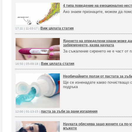
4 типа поведение на емоционално нес
Ако знаем признаците, можем да помо
Виж цялата статия
17:11 | 11-03-17 |
Яденето на определени храни може да
забременеете, казва науката
За съжаление сиренето не е част от 
Виж цялата статия
16:50 | 05-09-18 |
Необичайните ползи от пастата за зъб
Ще се изненадате какво почистващо 
подръка
паста за зъби за рани изгаряния
12:00 | 01-13-15 |
Науката обяснява защо жените са по-у
мъжете