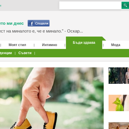
и
то ми днес
т на миналото е, че е минало.” - Оскар...
Бъди здрава
Моят стил
Интимно
Мода
|
|
|
|
денции
Съвети
|
|