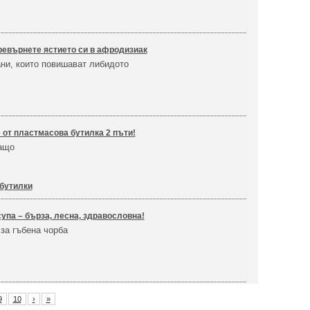
ревърнете ястието си в афродизиак
ни, които повишават либидото
 от пластмасова бутилка 2 пъти!
ащо
бутилки
упа – бърза, лесна, здравословна!
за гъбена чорба
9
10
›
»