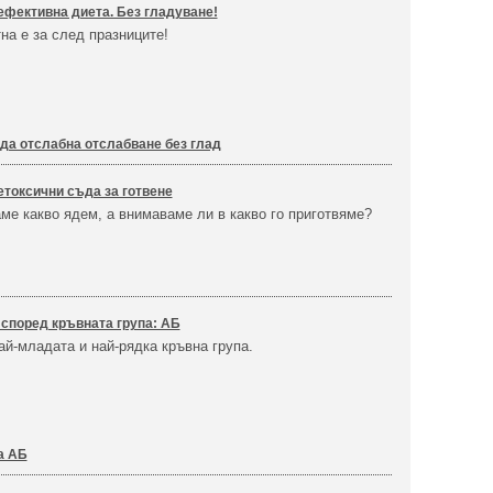
ефективна диета. Без гладуване!
на е за след празниците!
 да отслабна отслабване без глад
етоксични съда за готвене
ме какво ядем, а внимаваме ли в какво го приготвяме?
според кръвната група: АБ
ай-младата и най-рядка кръвна група.
а АБ