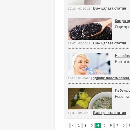
Виж цялата статия
19:10 | 03-16-18 |
Как да п
Още хра
Виж цялата статия
17:07 | 03-06-18 |
Не пийте
Вижте з
здраве пластмасови 
11:00 | 08-15-16 |
Гъбена с
Рецепта 
Виж цялата статия
17:37 | 02-20-18 |
«
‹
1
2
3
4
5
6
7
8