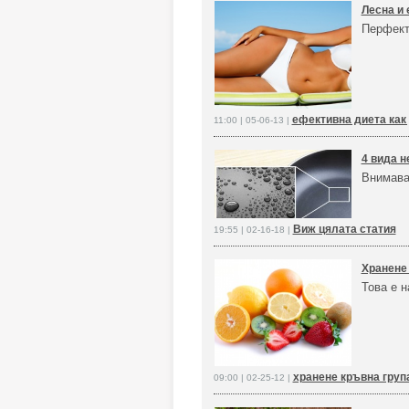
Лесна и 
Перфект
ефективна диета как
11:00 | 05-06-13 |
4 вида н
Внимава
Виж цялата статия
19:55 | 02-16-18 |
Хранене 
Това е н
хранене кръвна груп
09:00 | 02-25-12 |