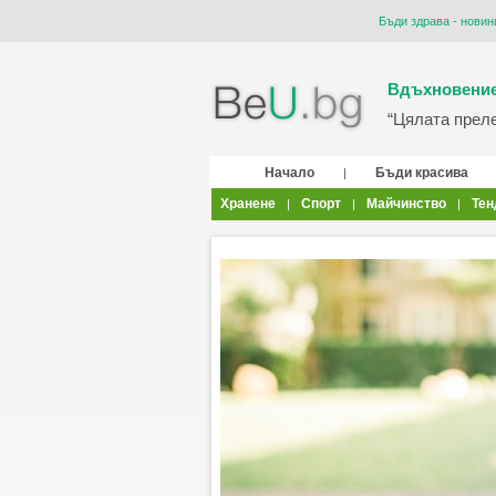
Бъди здрава - новин
Вдъхновение
“Цялата прелес
Начало
Бъди красива
|
Хранене
Спорт
Майчинство
Тен
|
|
|