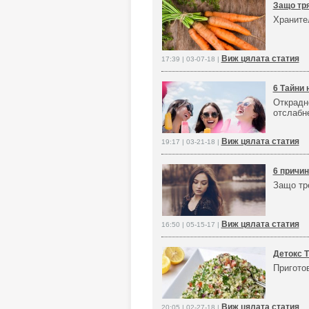
Защо тря
Хранител
Виж цялата статия
17:39 | 03-07-18 |
6 Тайни 
Открадне
отслабн
Виж цялата статия
19:17 | 03-21-18 |
6 причин
Защо тр
Виж цялата статия
16:50 | 05-15-17 |
Детокс 
Пригото
Виж цялата статия
20:05 | 02-27-18 |