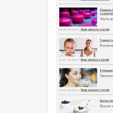
Приемът
сърдече
Звучи д
Виж цялата статия
20:32 | 05-16-17 |
5 вида л
Възпита
Виж цялата статия
11:58 | 06-19-17 |
9 Нощни 
Пропуска
Виж цялата статия
18:19 | 04-03-17 |
Веган пр
Вкусен и