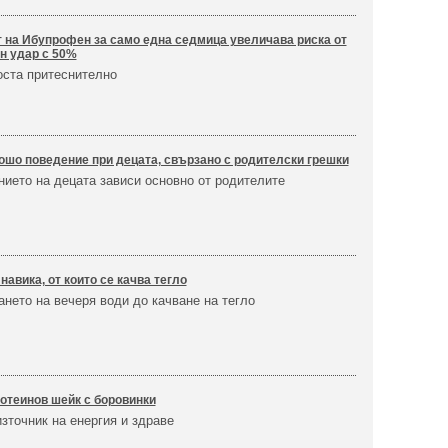
 на Ибупрофен за само една седмица увеличава риска от
н удар с 50%
оста притеснително
ошо поведение при децата, свързано с родителски грешки
нието на децата зависи основно от родителите
навика, от които се качва тегло
нето на вечеря води до качване на тегло
отеинов шейк с боровинки
зточник на енергия и здраве