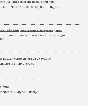
бва да ядете моркови всеки един ден
на стойност и ползи за здравето, видове
на слаби жени, които никога не правят диети
те техните трикове, нагласи и съвети, за да
ете.
и, поради които винаги ви е студено
еперим и в топло време
Табули
вления 27 минути, 6 порции