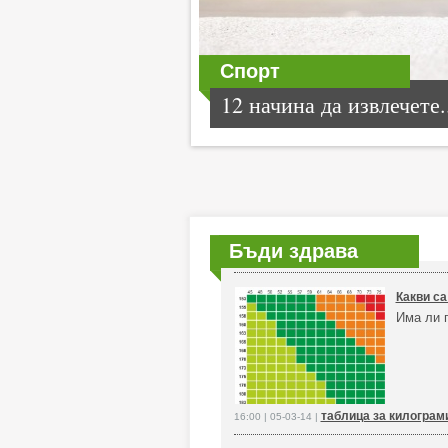
Спорт
12 начина да извлечете.
Бъди здрава
Какви са
Има ли п
таблица за килограм
16:00 | 05-03-14 |