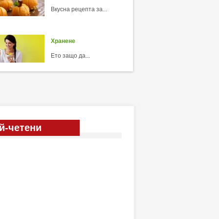
Вкусна рецепта за...
Хранене
Ето защо да...
й-четени