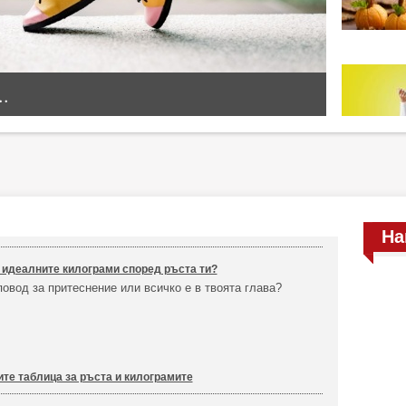
..
На
 идеалните килограми според ръста ти?
овод за притеснение или всичко е в твоята глава?
ите таблица за ръста и килограмите