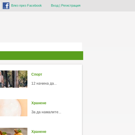
Влез през Facebook
Вход
|
Регистрация
Спорт
12 начина да...
Хранене
За да намалите...
Хранене