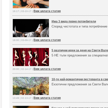
Виж цялата статия
16:17 | 03-10-17 |
Има 3 вида порно потребители
Според честотата и типа потребление
Виж цялата статия
18:00 | 03-09-17 |
5 различни идеи за деня на Свети Вал
5 НЕ тъпи предложения за специална
Виж цялата статия
20:00 | 02-14-17 |
10-те най-романтични ресторанта в св
Екзотични предложения за Свети Вал
Виж цялата статия
13:49 | 02-13-17 |