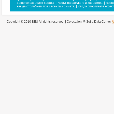
защо се разделят хората
|
часът на раждане и характера
|
свещ
как да отслабнем през есента и зимата
|
как да спортувате ефек
Copyright © 2010 BEU All rights reserved. |
Colocation @ Sofia Data Center