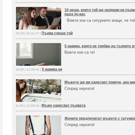
10 неща, които той ще направи на първ
пада по вас
Вижте кои са сигурните знаци, че той
Първа среща той
15:10 | 01-11-17 |
5 навика, които не трябва да търпите 
Вижте кои са те!
5 навика не
13:00 | 12-29-16 |
Мъжете ще ви харесват повече, ако ви
Според науката!
Мъже харесват първата
11:00 | 12-29-16 |
Жените предпочитат мъжете с татуиро
Според науката!