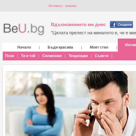
Интимно - новини
Вдъхновението ми днес
“Цялата прелест на миналото е, че е мин
Инти
Начало
Бъди красива
Моят стил
|
|
|
Пози
Ти и той
Силиконки
Тенденции
Съвети
|
|
|
|
|