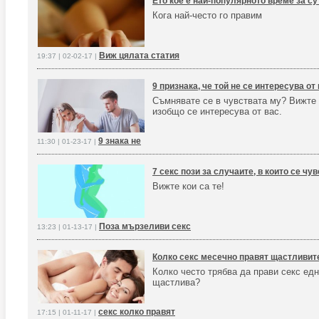
Ето кое е най-популярното време за с
Кога най-често го правим
Виж цялата статия
19:37 | 02-02-17 |
9 признака, че той не се интересува от
Съмнявате се в чувствата му? Вижте 
изобщо се интересува от вас.
9 знака не
11:30 | 01-23-17 |
7 секс пози за случаите, в които се ч
Вижте кои са те!
Поза мързеливи секс
13:23 | 01-13-17 |
Колко секс месечно правят щастливит
Колко често трябва да прави секс едн
щастлива?
секс колко правят
17:15 | 01-11-17 |