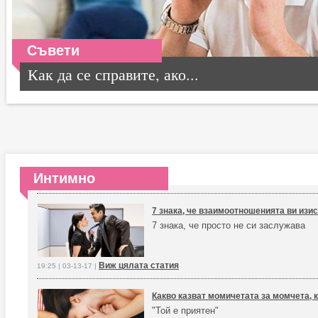
Съвети
Как да се справите, ако...
Интимно
7 знака, че взаимоотношенията ви изи
7 знака, че просто не си заслужава
Виж цялата статия
19:25 | 03-13-17 |
Какво казват момичетата за момчета, 
"Той е приятен"