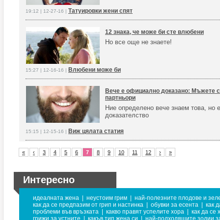
Татуировки жени спят
19:12 | 12-27-16 |
12 знака, че може би сте влюбени
Но все още не знаете!
Влюбени може би
15:27 | 12-16-16 |
Вече е официално доказано: Мъжете с
партньори
Ние определено вече знаем това, но 
доказателство
Виж цялата статия
15:15 | 12-15-16 |
«
‹
3
4
5
6
7
8
9
10
11
12
›
»
Интересно
идеалната жена
|
неустоим грим
|
най-полезните плодове и зел
как да се предпазим от грип и настинка
|
обувки за есента
|
как 
проблеми във връзката
|
какво правят успелите хора
|
как да се
грижи за устните
|
какъв тип жена си
|
най-подходящите зодии з