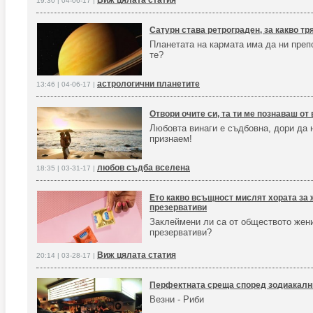
Виж цялата статия
19:30 | 04-06-17 |
Сатурн става ретрограден, за какво т
Планетата на кармата има да ни преп
те?
астрологични планетите
13:46 | 04-06-17 |
Отвори очите си, та ти ме познаваш от 
Любовта винаги е съдбовна, дори да н
признаем!
любов съдба вселена
18:35 | 03-31-17 |
Ето какво всъщност мислят хората за 
презервативи
Заклеймени ли са от обществото жен
презервативи?
Виж цялата статия
20:14 | 03-28-17 |
Перфектната среща според зодиакалния
Везни - Риби