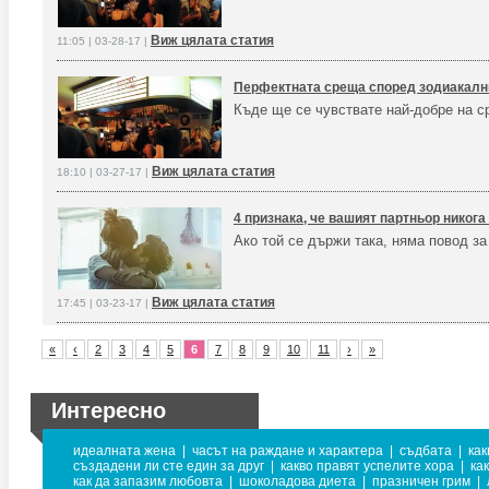
Виж цялата статия
11:05 | 03-28-17 |
Перфектната среща според зодиакалния
Къде ще се чувствате най-добре на 
Виж цялата статия
18:10 | 03-27-17 |
4 признака, че вашият партньор никога
Ако той се държи така, няма повод за
Виж цялата статия
17:45 | 03-23-17 |
«
‹
2
3
4
5
6
7
8
9
10
11
›
»
Интересно
идеалната жена
|
часът на раждане и характера
|
съдбата
|
как
създадени ли сте един за друг
|
какво правят успелите хора
|
ка
как да запазим любовта
|
шоколадова диета
|
празничен грим
|