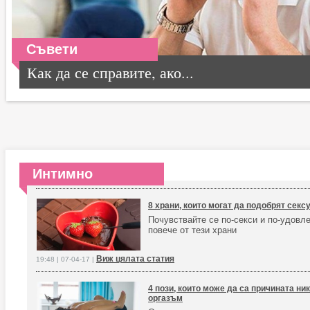
Съвети
Как да се справите, ако...
Интимно
8 храни, които могат да подобрят секс
Почувствайте се по-секси и по-удовл
повече от тези храни
Виж цялата статия
19:48 | 07-04-17 |
4 пози, които може да са причината ни
оргазъм