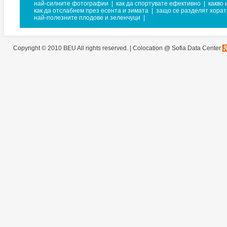
най-силните фотографии
|
как да спортувате ефективно
|
какво 
как да отслабнем през есента и зимата
|
защо се разделят хорат
най-полезните плодове и зеленчуци
|
Copyright © 2010 BEU All rights reserved. |
Colocation @ Sofia Data Center