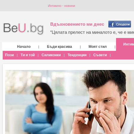
Интимно - новини
Вдъхновението ми днес
“Цялата прелест на миналото е, че е мин
Инти
Начало
Бъди красива
Моят стил
|
|
|
Пози
Ти и той
Силиконки
Тенденции
Съвети
|
|
|
|
|