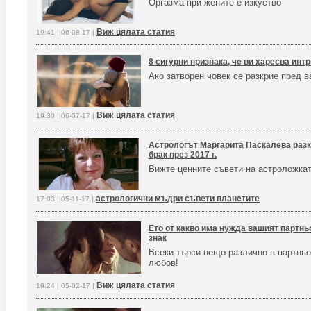
Оргазма при жените е изкуство
Виж цялата статия
19:41 | 06-08-17 |
8 сигурни признака, че ви харесва инт
Ако затворен човек се разкрие пред в
Виж цялата статия
19:30 | 06-07-17 |
Астрологът Маргарита Паскалева разк
брак през 2017 г.
Вижте ценните съвети на астроложкат
астрологични мъдри съвети планетите
17:03 | 05-11-17 |
Ето от какво има нужда вашият партнь
знак
Всеки търси нещо различно в партньо
любов!
Виж цялата статия
19:24 | 05-02-17 |