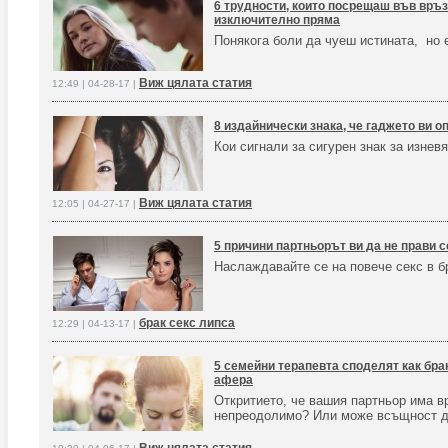
6 трудности, които посрещаш във връзк
изключително пряма
Понякога боли да чуеш истината, но 
Виж цялата статия
12:49 | 04-28-17 |
8 издайнически знака, че гаджето ви 
Кои сигнали за сигурен знак за изнев
Виж цялата статия
12:05 | 04-27-17 |
5 причини партньорът ви да не прави сек
Наслаждавайте се на повече секс в б
брак секс липса
12:29 | 04-13-17 |
5 семейни терапевта споделят как бра
афера
Откритието, че вашия партньор има в
непреодолимо? Или може всъщност д