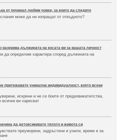
ка от починал любим човек, за които да следите
ослания може да ни изпращат от отвъдното?
о разкрива дължината на косата ви за вашата личност
и да определим характера според дължината на
 че притежавате уникална индивидуалност, която всеки
уверени, искрени и не се боите от предизвикателства,
 всички ви харесват
начина да детоксикирате тялото и живота си
увствате преуморени, задръстени и унили, време е за
ване