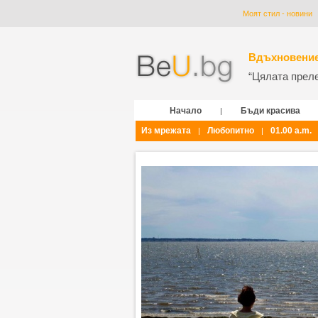
Моят стил - новини
Вдъхновение
“Цялата прелес
Начало
Бъди красива
|
Из мрежата
Любопитно
01.00 a.m.
|
|