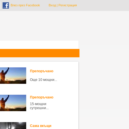
Влез през Facebook
Вход
|
Регистрация
Препоръчано
Още 10 мощни...
Препоръчано
15-мощни
сутрешни...
Сама вкъщи