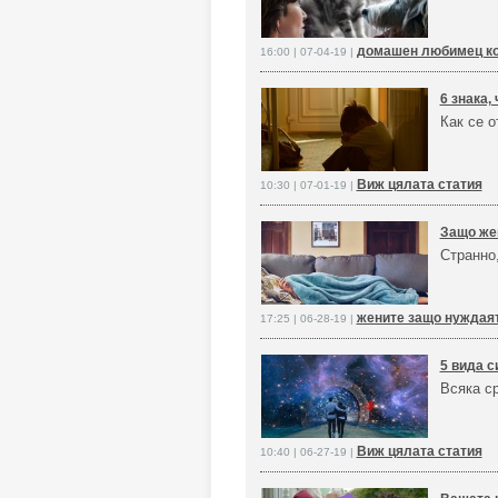
домашен любимец к
16:00 | 07-04-19 |
6 знака,
Как се о
Виж цялата статия
10:30 | 07-01-19 |
Защо же
Странно,
жените защо нуждая
17:25 | 06-28-19 |
5 вида с
Всяка с
Виж цялата статия
10:40 | 06-27-19 |