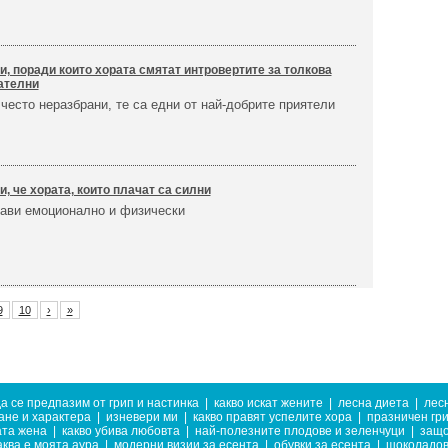
и, поради които хората смятат интровертите за толкова
ателни
често неразбрани, те са едни от най-добрите приятели
и, че хората, които плачат са силни
рави емоционално и физически
9
10
›
»
да се предпазим от грип и настинка
|
какво искат жените
|
лесна диета
|
лес
ане и характера
|
изневери ми
|
какво правят успелите хора
|
празничен гр
та жена
|
какво убива любовта
|
най-полезните плодове и зеленчуци
|
защо
аква е моята аура
|
модерни визии за есента
|
обувки за есента
|
шоколадов