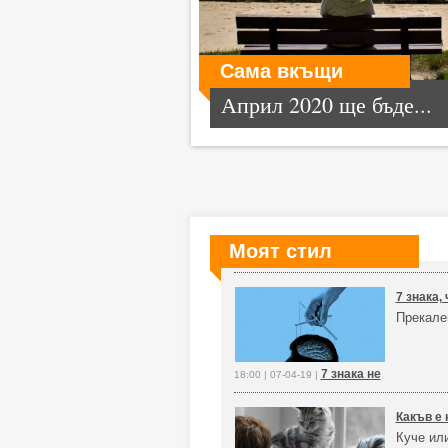
Сама вкъщи
Април 2020 ще бъде...
Моят стил
7 знака,
Прекале
7 знака не
18:00 | 07-04-19 |
Какъв е
Куче или