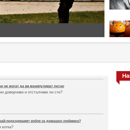
На
 че не могат да ви манипулират лесно
но доверчиви и отстъпчиви ли сте?
 най-подходящият избор за домашен любимец?
 котка?