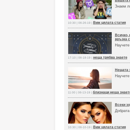
Вашата н
Знаем ли
Виж цялата статия
10:30 | 06-26-19 |
Всичко, 
връзка с
Научете
неща трябва знаете
17:10 | 06-18-19 |
Нещата з
Научете 
близнаци неща знает
11:00 | 06-13-19 |
Всеки зо
Добрата 
Виж цялата статия
10:30 | 06-10-19 |