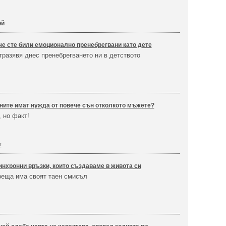
ой
 че сте били емоционално пренебрегвани като дете
тразявя днес пренебрегването ни в детството
ните имат нужда от повече сън отколкото мъжете?
 но факт!
т
инхронни връзки, които създаваме в живота си
реща има своят таен смисъл