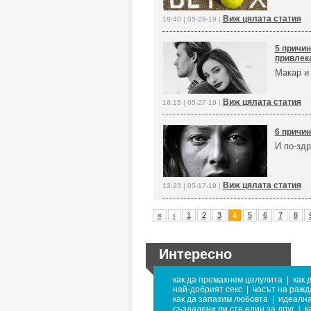
Виж цялата статия
18:40 | 05-28-19 |
5 причин
привлек
Макар и 
Виж цялата статия
16:15 | 05-27-19 |
6 причин
И по-зд
Виж цялата статия
13:23 | 05-17-19 |
«
‹
1
2
3
4
5
6
7
8
Интересно
как да премахнем целулита
|
как 
най-добрият секс
|
часът на ражд
как да запазим любовта
|
идеална
създадени ли сте един за друг
|
к