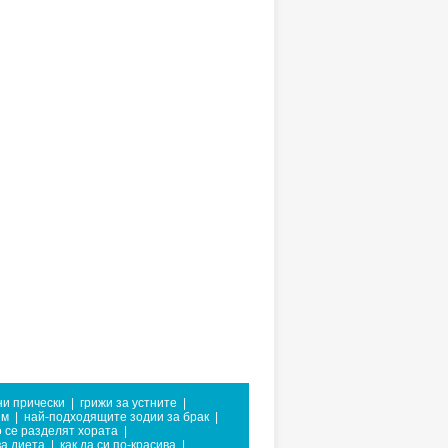
ни прически
|
грижи за устните
|
им
|
най-подходящите зодии за брак
|
 се разделят хората
|
а диета
|
как да си по-красива
|