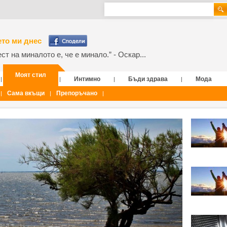
то ми днес
т на миналото е, че е минало.” - Оскар...
Моят стил
Интимно
Бъди здрава
Мода
|
|
|
|
Сама вкъщи
Препоръчано
|
|
|