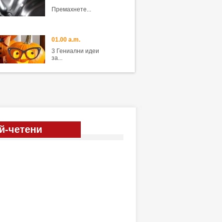
Премахнете...
01.00 a.m.
3 Гениални идеи
за...
й-четени