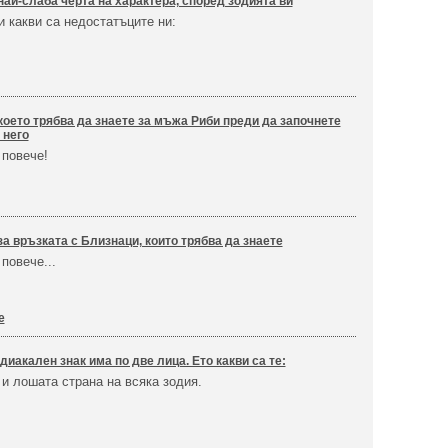
ай-слаба черта на характера, според зодията ви
 какви са недостатъците ни:
което трябва да знаете за мъжа Риби преди да започнете
 него
 повече!
а връзката с Близнаци, които трябва да знаете
повече...
е
диакален знак има по две лица. Ето какви са те:
и лошата страна на всяка зодия.