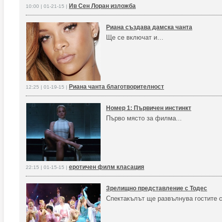
Ив Сен Лоран изложба
10:00 | 01-21-15 |
Риана създава дамска чанта
Ще се включат и…
Риана чанта благотворителност
12:25 | 01-19-15 |
Номер 1: Първичен инстинкт
Първо място за филма...
еротичен филм класация
22:15 | 01-15-15 |
Зрелищно представление с Тодес
Спектакълът ще развълнува гостите с 