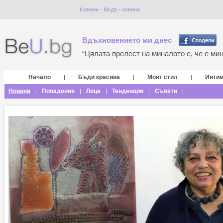
Новини - Мода - новини
Вдъхновението ми днес
“Цялата прелест на миналото е, че е мина
Начало
Бъди красива
Моят стил
Инти
|
|
|
Новини
Попадения
Лица
Тенденции
Съвети
|
|
|
|
|