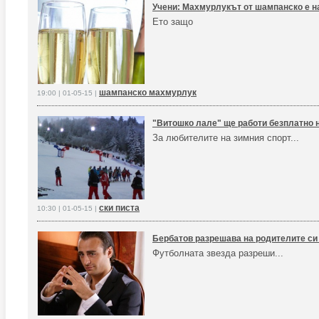
Учени: Махмурлукът от шампанско е н
Ето защо
шампанско махмурлук
19:00 | 01-05-15 |
"Витошко лале" ще работи безплатно н
За любителите на зимния спорт...
ски писта
10:30 | 01-05-15 |
Бербатов разрешава на родителите си 
Футболната звезда разреши...