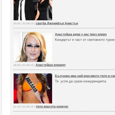
сватба Дженифър Анистън
20:00 | 01-08-15 |
Анастейша идва у нас през април
Концертът е част от световното турне 
Анастейша концерт
16:00 | 01-06-15 |
Българка има най-красивото тяло в св
Тя успя да срази конкуренцията
тяло красота конкурс
21:10 | 01-05-15 |