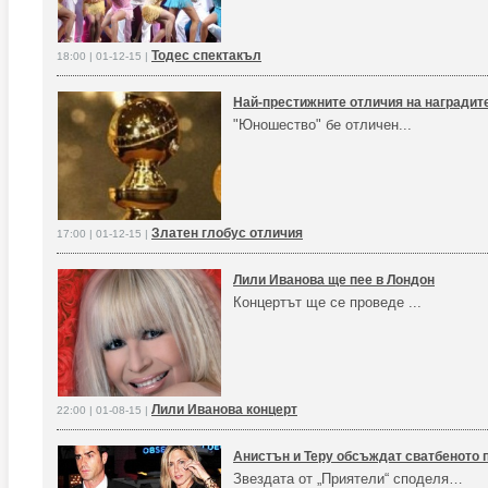
Тодес спектакъл
18:00 | 01-12-15 |
Най-престижните отличия на наградит
"Юношество" бе отличен...
Златен глобус отличия
17:00 | 01-12-15 |
Лили Иванова ще пее в Лондон
Концертът ще се проведе ...
Лили Иванова концерт
22:00 | 01-08-15 |
Анистън и Теру обсъждат сватбеното 
Звездата от „Приятели“ споделя…