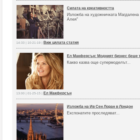
Силата на креативността
Изложба на художничката Магдалена 
Алея"
Виж цялата статия
14:33 | 10-21-19 |
Ел Макферсън: Модният бизнес беше 
Какво казва още супермоделът...
Ел Макферсън
13:00 | 01-25-15 |
Изложба на Ив Сен Лоран в Лондон
Експонатите проследяват...