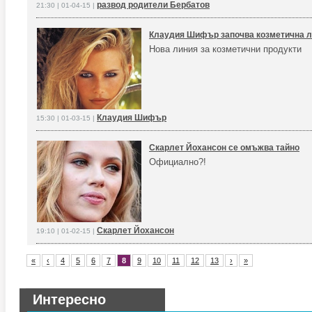
развод родители Бербатов
21:30 | 01-04-15 |
Клаудия Шифър започва козметична 
Нова линия за козметични продукти
Клаудия Шифър
15:30 | 01-03-15 |
Скарлет Йохансон се омъжва тайно
Официално?!
Скарлет Йохансон
19:10 | 01-02-15 |
«
‹
4
5
6
7
8
9
10
11
12
13
›
»
Интересно