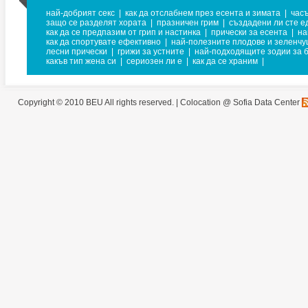
най-добрият секс
|
как да отслабнем през есента и зимата
|
часъ
защо се разделят хората
|
празничен грим
|
създадени ли сте ед
как да се предпазим от грип и настинка
|
прически за есента
|
на
как да спортувате ефективно
|
най-полезните плодове и зеленчу
лесни прически
|
грижи за устните
|
най-подходящите зодии за 
какъв тип жена си
|
сериозен ли е
|
как да се храним
|
Copyright © 2010 BEU All rights reserved. |
Colocation @ Sofia Data Center