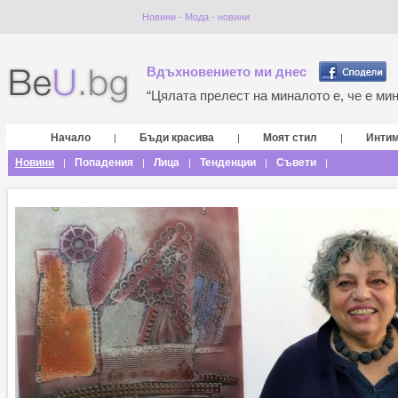
Новини - Мода - новини
Вдъхновението ми днес
“Цялата прелест на миналото е, че е мина
Начало
Бъди красива
Моят стил
Инти
|
|
|
Новини
Попадения
Лица
Тенденции
Съвети
|
|
|
|
|