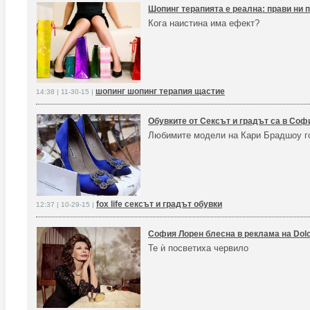
Шопинг терапията е реална: прави ни 
Кога наистина има ефект?
шопинг шопинг терапия щастие
14:38 | 11-30-15 |
Обувките от Сексът и градът са в Соф
Любимите модели на Кари Брадшоу го
fox life сексът и градът обувки
12:37 | 10-29-15 |
София Лорен блесна в реклама на Dol
Те ѝ посветиха червило