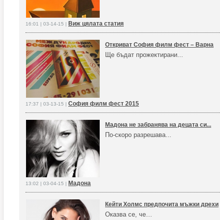
Виж цялата статия
16:01 | 03-14-15 |
Откриват София филм фест – Варна
Ще бъдат прожектирани...
София филм фест 2015
17:37 | 03-13-15 |
Мадона не забранява на децата си...
По-скоро разрешава...
Мадона
13:02 | 03-04-15 |
Кейти Холмс предпочита мъжки дрехи
Оказва се, че…