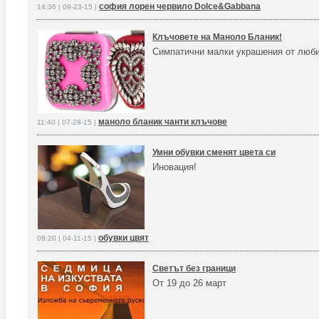
софия лорен червило Dolce&Gabbana
14:36 | 09-23-15 |
Клъчовете на Маноло Бланик!
Симпатични малки украшения от люб
маноло бланик чанти клъчове
11:40 | 07-28-15 |
Умни обувки сменят цвета си
Иновация!
обувки цвят
09:20 | 04-11-15 |
Светът без граници
От 19 до 26 март