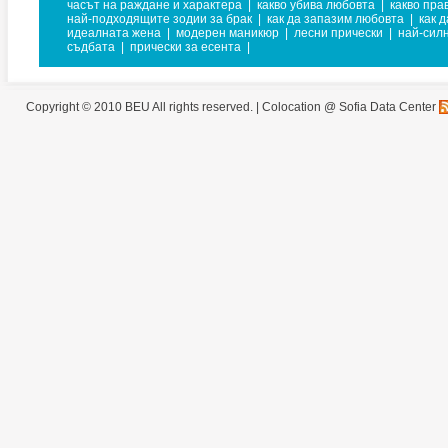
часът на раждане и характера
|
какво убива любовта
|
какво пра
най-подходящите зодии за брак
|
как да запазим любовта
|
как д
идеалната жена
|
модерен маникюр
|
лесни прически
|
най-сил
съдбата
|
прически за есента
|
Copyright © 2010 BEU All rights reserved. |
Colocation @ Sofia Data Center