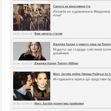
Силата на креативността
Изложба на художничката Магдалена 
Алея"
Виж цялата статия
14:33 | 10-21-19 |
Джиджи Хадид е новото лице на Tommy 
Моделът ще създаде собствена колек
дизайнера
Джиджи Хадид Tommy Hilfiger
11:36 | 12-22-15 |
Marc Jacobs избра Уинона Райдър за л
44-годишната акриса ще представя б
Marc Jacobs козметика парфюми
16:50 | 12-09-15 |