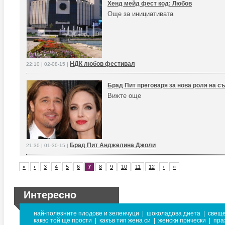
Хенд мейд фест код: Любов
Още за инициативата
НДК любов фестивал
22:10 | 02-08-15 |
Брад Пит преговаря за нова роля на с
Вижте още
Брад Пит Анджелина Джоли
21:30 | 01-30-15 |
«
‹
3
4
5
6
7
8
9
10
11
12
›
»
Интересно
най-полезните плодове и зеленчуци
|
шоколадова диета
|
свеще
какво той ще прости
|
какъв тип жена си
|
женски прически
|
пра