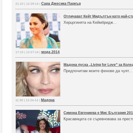
Сара Джесика Паркър
21:10 | 12-29-14 |
Отличават Кейт Мидълтън като най-ст
Херцогинята на Кеймбридж...
мода 2014
17:10 | 12-27-14 |
Мадона пуска „Living for Love” за Коле
Предпочитам моите фенове да чуят...
Мадона
11:30 | 12-24-14 |
Симона Евгениева e Мис България 20
Красавицата се съревновава за прести