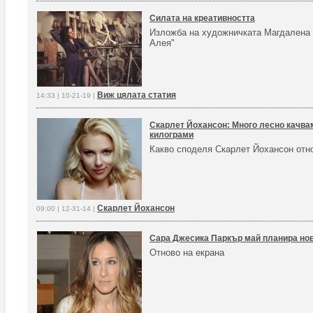
Силата на креативността
Изложба на художничката Магдалена 
Алея"
Виж цялата статия
14:33 | 10-21-19 |
Скарлет Йохансон: Много лесно качва
килограми
Какво споделя Скарлет Йохансон отн
Скарлет Йохансон
09:00 | 12-31-14 |
Сара Джесика Паркър май планира но
Отново на екрана