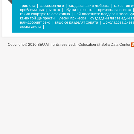
трикчета
|
сериозен ли е
|
как да запазим любовта
|
какъв тип ж
проблеми във връзката
|
обувки за есента
|
прически за есента
|
как да спортувате ефективно
|
най-полезните плодове и зеленчу
какво той ще прости
|
лесни прически
|
създадени ли сте един за
най-добрият секс
|
защо се разделят хората
|
шоколадова диет
лесна диета
|
Copyright © 2010 BEU All rights reserved. |
Colocation @ Sofia Data Center