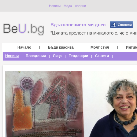
Новини - Мода - новини
Вдъхновението ми днес
“Цялата прелест на миналото е, че е мина
Начало
Бъди красива
Моят стил
Инти
|
|
|
Новини
Попадения
Лица
Тенденции
Съвети
|
|
|
|
|