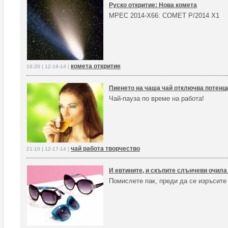
Руско откритие: Нова комета
MPEC 2014-X66: COMET P/2014 X1
комета откритие
18:20 | 12-18-14 |
Пиенето на чаша чай отключва потенц
Чай-пауза по време на работа!
чай работа творчество
21:10 | 12-17-14 |
И евтините, и скъпите слънчеви очила
Помислете пак, преди да се изръсите