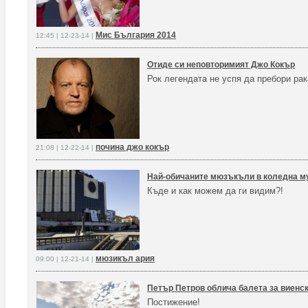
Мис България 2014
12:45 | 12-23-14 |
Отиде си неповторимият Джо Кокър
Рок легендата не успя да пребори рак
почина джо кокър
21:08 | 12-22-14 |
Най-обичаните мюзъкъли в коледна м
Къде и как можем да ги видим?!
мюзикъл ария
09:00 | 12-21-14 |
Петър Петров облича балета за виенс
Постижение!