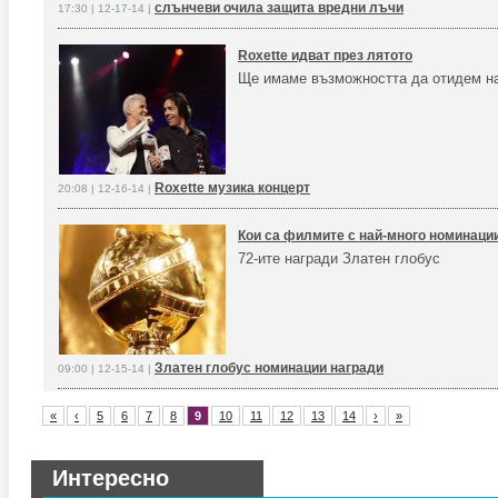
слънчеви очила защита вредни лъчи
17:30 | 12-17-14 |
Roxette идват през лятото
Ще имаме възможността да отидем на
Roxette музика концерт
20:08 | 12-16-14 |
Кои са филмите с най-много номинации
72-ите награди Златен глобус
Златен глобус номинации награди
09:00 | 12-15-14 |
«
‹
5
6
7
8
9
10
11
12
13
14
›
»
Интересно