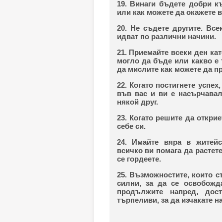
19. Винаги бъдете добри къ
или как можете да окажете 
20. Не съдете другите. Вс
идват по различни начини.
21. Приемайте всеки ден ка
могло да бъде или какво е 
да мислите как можете да п
22. Когато постигнете успех
във вас и ви е насърчавал
някой друг.
23. Когато решите да откри
себе си.
24. Имайте вяра в житейс
всичко ви помага да растет
се гордеете.
25. Възможностите, които с
силни, за да се освобожд
продължите напред, дост
търпеливи, за да изчакате н