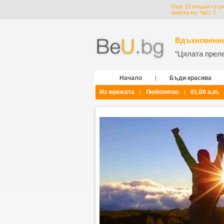
Още 10 мощни сутре
живота ви, Част 2
Вдъхновение
“Цялата прелес
Начало
Бъди красива
|
Из мрежата
Любопитно
01.00 a.m.
|
|