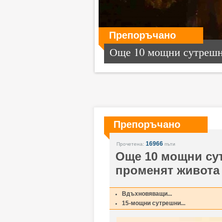
Препоръчано
Още 10 мощни сутрешни
Препоръчано
16966
Прочетена:
пъти
Още 10 мощни су
променят живота 
Вдъхновяващи...
15-мощни сутрешни...