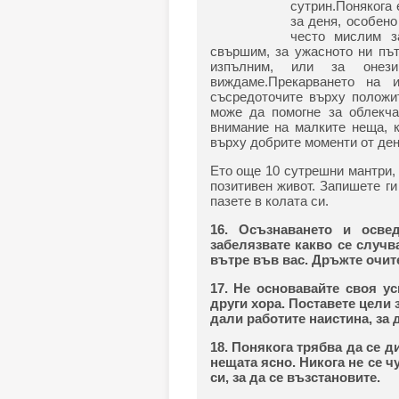
сутрин.Понякога 
за деня, особено
често мислим з
свършим, за ужасното ни път
изпълним, или за онез
виждаме.Прекарването на 
съсредоточите върху положи
може да помогне за облекча
внимание на малките неща, к
върху добрите моменти от ден
Ето още 10 сутрешни мантри, 
позитивен живот. Запишете ги
пазете в колата си.
16. Осъзнаването и осве
забелязвате какво се случв
вътре във вас. Дръжте очит
17. Не основавайте своя у
други хора. Поставете цели 
дали работите наистина, за д
18. Понякога трябва да се д
нещата ясно. Никога не се ч
си, за да се възстановите.