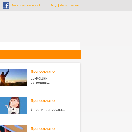
Влез през Facebook
Вход
|
Регистрация
Препоръчано
15-мощни
сутрешни...
Препоръчано
3 причини, поради...
Препоръчано