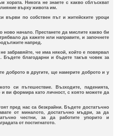
м хората. Никога не знаете с какво сблъскват
влияние върху живота им.
еки върви по собствен път и житейските уроци
то ново начало. Престанете да мислите какво би
трябвало да кажете или направите, и започнете
родължите напред.
, не забравяйте, че има някой, който е повярвал
. Бъдете благодарни и бъдете такъв човек за
ете доброто в другите, ще намерите доброто и у
кото си пътешествие. Възходите, паденията,
е и ви формира като личност, с която можете да
тоят пред нас са безкрайни. Бъдете достатъчно
авате от миналото, достатъчно мъдри, за да
атъчно честни, за да работите упорито и
аградата от постигнатото.