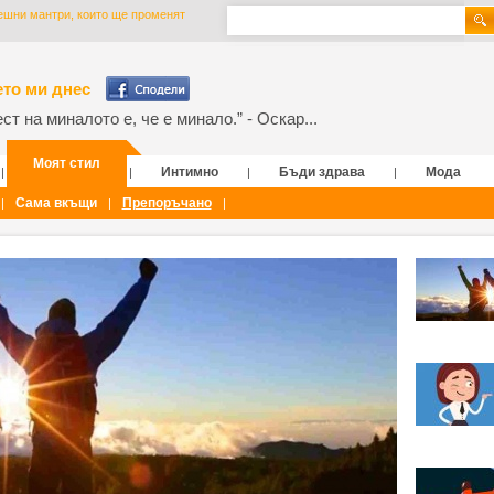
шни мантри, които ще променят
то ми днес
т на миналото е, че е минало.” - Оскар...
Моят стил
Интимно
Бъди здрава
Мода
|
|
|
|
Сама вкъщи
Препоръчано
|
|
|