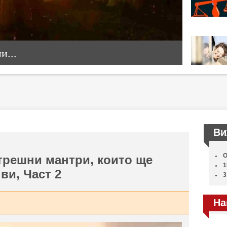
...
Ви
О
трешни мантри, които ще
1
ви, Част 2
3
На