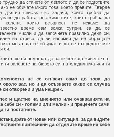
е трудно да станете от леглото и да се подготвите
 ако не обичате много това, което правите. Твърде
а дългия списък със задачи, които трябва да
уване до работа, ангажиментите, които трябва да
и колеги, които всъщност не искаме да
известно време сам всяка сутрин, за да се
телните мисли и да започнете правилно деня си,
ване на стреса, да ви напомня да не обръщате
оито могат да се объркат и да се съсредоточите
я си.
които ще ви помогнат да започнете да живеете по-
 и ги залепете на бюрото си, на хладилника или ги
домеността не се отнасят само до това да
а около вас, но и да осъзнаете какво се случва
е си отворени и ума нащрек.
спех и щастие на мнението или очакванията на
за себе си - големи или малки - и преценете сами
а ги постигнете.
истанцирате от човек или ситуация, за да видите
увствайте притеснени да отделите време на себе