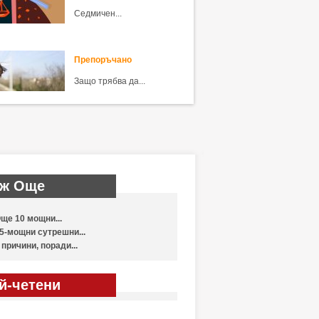
Седмичен...
Препоръчано
Защо трябва да...
ж Още
ще 10 мощни...
5-мощни сутрешни...
 причини, поради...
й-четени