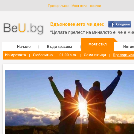
Препоръчано - Моят стил - новини
Вдъхновението ми днес
“Цялата прелест на миналото е, че е мин
Моят стил
Начало
Бъди красива
Инти
|
|
|
Из мрежата
Любопитно
01.00 a.m.
Сама вкъщи
Препоръча
|
|
|
|