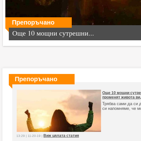
Препоръчано
Още 10 мощни сутрешни...
Препоръчано
Още 10 мощни сутре
променят живота ви,
Трябва сами да си 
си напомняме, че м
Виж цялата статия
13:29 | 11-20-19 |