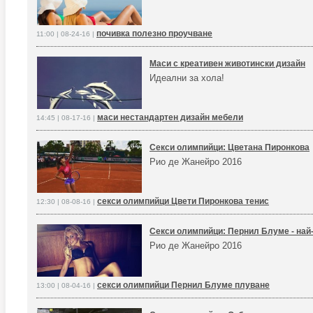
почивка полезно проучване
11:00 | 08-24-16 |
Маси с креативен животински дизайн
Идеални за хола!
маси нестандартен дизайн мебели
14:45 | 08-17-16 |
Секси олимпийци: Цветана Пиронкова
Рио де Жанейро 2016
секси олимпийци Цвети Пиронкова тенис
12:30 | 08-08-16 |
Секси олимпийци: Пернил Блуме - най
Рио де Жанейро 2016
секси олимпийци Пернил Блуме плуване
13:00 | 08-04-16 |