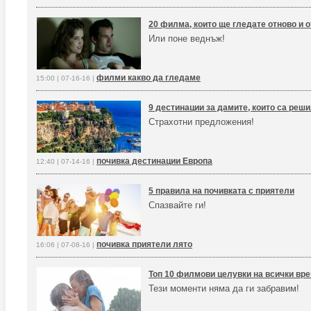
20 филма, които ще гледате отново и 
Или поне веднъж!
филми какво да гледаме
15:00 | 07-16-16 |
9 дестинации за дамите, които са реш
Страхотни предложения!
почивка дестинации Европа
12:40 | 07-14-16 |
5 правила на почивката с приятели
Спазвайте ги!
почивка приятели лято
16:06 | 07-08-16 |
Топ 10 филмови целувки на всички вр
Тези моменти няма да ги забравим!