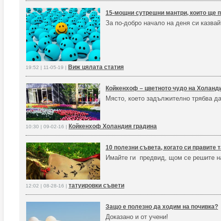
15-мощни сутрешни мантри, които ще п
За по-добро начало на деня си казвай
Виж цялата статия
19:52 | 11-05-19 |
Койкенхоф – цветното чудо на Холанд
Място, което задължително трябва да
Койкенхоф Холандия градина
10:30 | 09-02-16 |
10 полезни съвета, когато си правите 
Имайте ги предвид, щом се решите на
татуировки съвети
12:02 | 08-28-16 |
Защо е полезно да ходим на почивка?
Доказано и от учени!