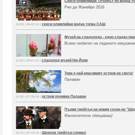
Секси олимпийци: Отборът по водна т
Рио де Жанейро 2016
секси олимпийци водна топка САЩ
18:00 | 08-02-16 |
Музей на сладоледа - едно сладко пр
Всеки любител на леденото изкушение
сладолед музей Ню Йорк
11:00 | 08-01-16 |
Това е най-красивият остров на света!
Палаван
остров почивка Палаван
13:30 | 07-28-16 |
Първи трейлър на новия сезон на "Ше
Изключително обещаващ!
Шерлок трейлър сериал
13:02 | 07-26-16 |