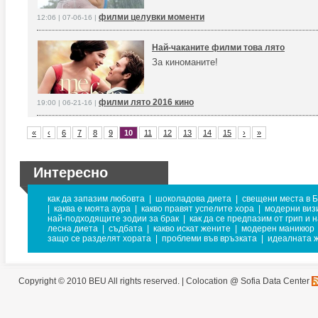
филми целувки моменти
12:06 | 07-06-16 |
Най-чаканите филми това лято
За киноманите!
филми лято 2016 кино
19:00 | 06-21-16 |
«
‹
6
7
8
9
10
11
12
13
14
15
›
»
Интересно
как да запазим любовта
|
шоколадова диета
|
свещени места в 
|
каква е моята аура
|
какво правят успелите хора
|
модерни виз
най-подходящите зодии за брак
|
как да се предпазим от грип и 
лесна диета
|
съдбата
|
какво искат жените
|
модерен маникюр
защо се разделят хората
|
проблеми във връзката
|
идеалната 
Copyright © 2010 BEU All rights reserved. |
Colocation @ Sofia Data Center