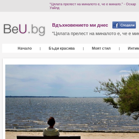
“Цялата прелест на миналото е, че е минало.” - Оскар
Уайлд
Вдъхновението ми днес
“Цялата прелест на миналото е, че е мин
Начало
Бъди красива
Моят стил
Инти
|
|
|