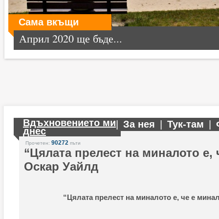
Сама вкъщи
Април 2020 ще бъде...
Вдъхновението ми
|
За нея
|
Тук-там
|
днес
90272
Прочетен:
пъти
“Цялата прелест на миналото е, ч
Оскар Уайлд
“Цялата прелест на миналото е, че е минал