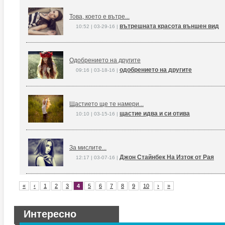
Това, което е вътре...
вътрешната красота външен вид
10:52 | 03-29-16 |
Одобрението на другите
одобрението на другите
09:16 | 03-18-16 |
Щастието ще те намери...
щастие идва и си отива
10:10 | 03-15-16 |
За мислите...
Джон Стайнбек На Изток от Рая
12:17 | 03-07-16 |
«
‹
1
2
3
4
5
6
7
8
9
10
›
»
Интересно