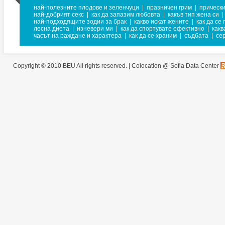
най-полезните плодове и зеленчуци
|
празничен грим
|
прически
най-добрият секс
|
как да запазим любовта
|
какъв тип жена си
|
най-подходящите зодии за брак
|
какво искат жените
|
как да се
лесна диета
|
изневери ми
|
как да спортувате ефективно
|
какв
часът на раждане и характера
|
как да се храним
|
съдбата
|
се
Copyright © 2010 BEU All rights reserved. |
Colocation @ Sofia Data Center