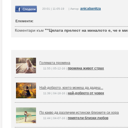
anicabanitza
20:01 | 11-05-19 | Автор:
Елементи:
Коментари към
"“Цялата прелест на миналото е, че е ми
Голямата промяна
промяна живот страх
11:55 | 05-12-16 |
Най-доброто, което можеш да дадеш...
най-доброто от човек
11:39 | 04-18-16 |
По какво да различим истински близките си хора
приятели близки любов
11:44 | 04-07-16 |