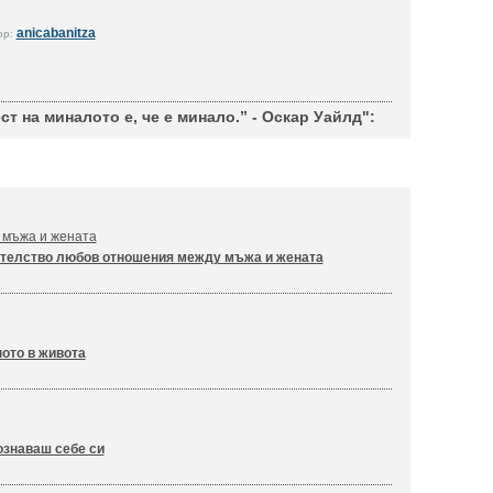
anicabanitza
ор:
т на миналото е, че е минало.” - Оскар Уайлд":
 мъжа и жената
телство любов отношения между мъжа и жената
ото в живота
ознаваш себе си