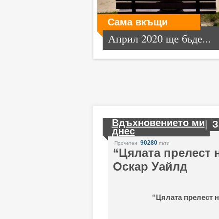
Сама вкъщи
Април 2020 ще бъде...
Вдъхновението ми
|
З
днес
90280
Прочетен:
пъти
“Цялата прелест н
Оскар Уайлд
“Цялата прелест н