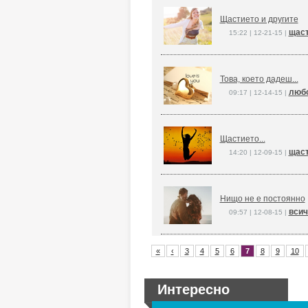
Щастието и другите
щаст
15:22 | 12-21-15 |
Това, което дадеш...
любо
09:17 | 12-14-15 |
Щастието...
щас
14:20 | 12-09-15 |
Нищо не е постоянно
всич
09:57 | 12-08-15 |
«
‹
3
4
5
6
7
8
9
10
Интересно