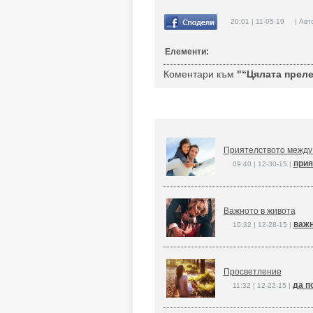
20:01 | 11-05-19 | Авт
Елементи:
Коментари към
"“Цялата прелес
Приятелството между
прия
09:40 | 12-30-15 |
Важното в живота
важн
10:32 | 12-28-15 |
Просветление
да п
11:32 | 12-22-15 |