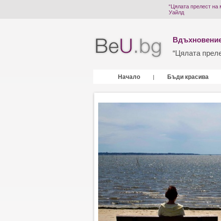
“Цялата прелест на 
Уайлд
Вдъхновение
“Цялата прелес
Начало
Бъди красива
|