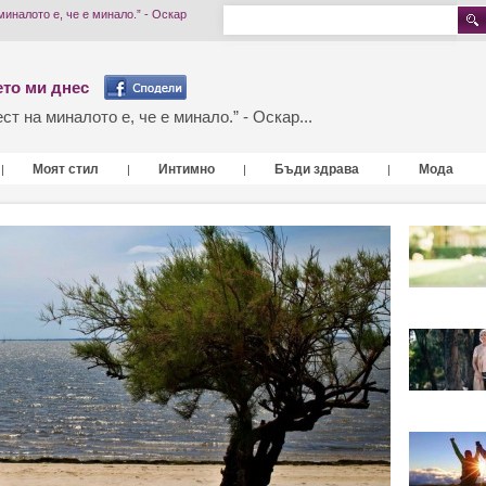
миналото е, че е минало.” - Оскар
то ми днес
т на миналото е, че е минало.” - Оскар...
Моят стил
Интимно
Бъди здрава
Мода
|
|
|
|