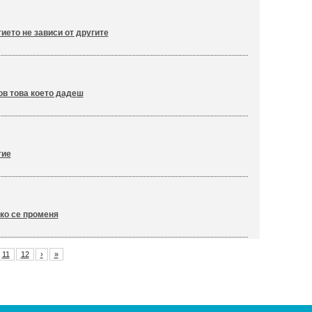
ието не зависи от другите
в това което дадеш
тие
ко се променя
11
12
›
»