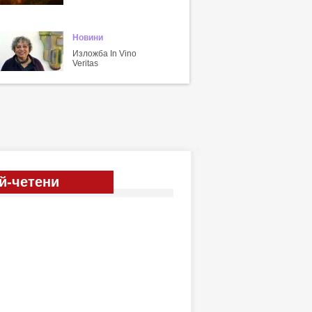
Новини
Изложба In Vino
Veritas
й-четени