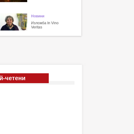
Новини
Изложба In Vino
Veritas
й-четени