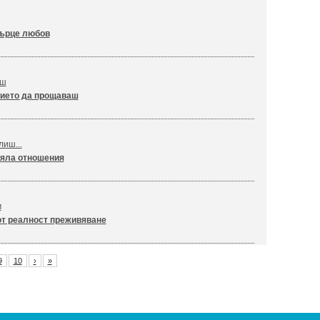
ърце любов
аш
ието да прощаваш
иш...
яла отношения
м
т реалност преживяване
9
10
›
»