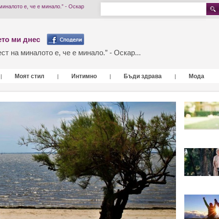
миналото е, че е минало.” - Оскар
то ми днес
т на миналото е, че е минало.” - Оскар...
Моят стил
Интимно
Бъди здрава
Мода
|
|
|
|