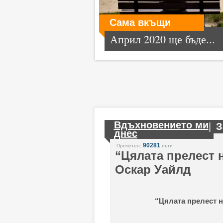
Сама вкъщи
Април 2020 ще бъде...
Вдъхновението ми
|
З
днес
90281
Прочетен:
пъти
“Цялата прелест н
Оскар Уайлд
“Цялата прелест н