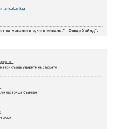
anicabanitza
ор:
т на миналото е, че е минало.” - Оскар Уайлд":
рцата...
метри сърца ударите на сърцето
.
ало настояще бъдеще
я
т хора