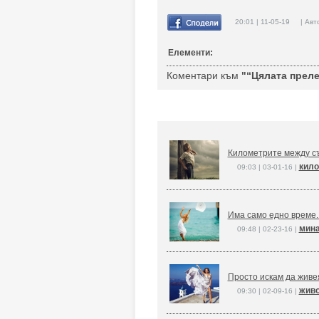
20:01 | 11-05-19 | Авт
Елементи:
Коментари към
"“Цялата прелес
Километрите между съ
кило
09:03 | 03-01-16 |
Има само едно време..
мин
09:48 | 02-23-16 |
Просто искам да живе
живо
09:30 | 02-09-16 |