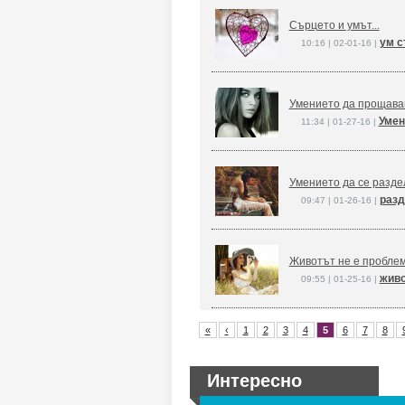
Сърцето и умът...
ум с
10:16 | 02-01-16 |
Умението да прощав
Умен
11:34 | 01-27-16 |
Умението да се раздел
разд
09:47 | 01-26-16 |
Животът не е пробле
живо
09:55 | 01-25-16 |
«
‹
1
2
3
4
5
6
7
8
Интересно