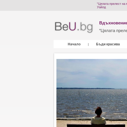
“Цялата прелест на 
Уайлд
Вдъхновение
“Цялата прелес
Начало
Бъди красива
|