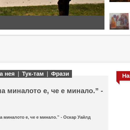
а нея
|
Тук-там
|
Фрази
На
а миналото е, че е минало.” -
а миналото е, че е минало.” - Оскар Уайлд