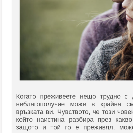
Когато преживеете нещо трудно с д
неблагополучие може в крайна см
връзката ви. Чувството, че този чове
който наистина разбира през какво
защото и той го е преживял, мож