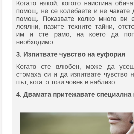
Когато някой, когото наистина обича
помощ, не се колебаете и не чакате 
помощ. Показвате колко много ви е
лоялни, пазите техните тайни, отст
им и сте рамо, на което да попл
необходимо.
3. Изпитвате чувство на еуфория
Когато сте влюбен, може да усещ
стомаха си и да изпитвате чувство 
път, когато този човек е наблизо.
4. Двамата притежавате специална