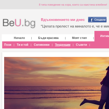
8 типа поведение на хора, които са наистина влюбени!
Вдъхновението ми днес
“Цялата прелест на миналото е, че е мин
Инти
Начало
Бъди красива
Моят стил
|
|
|
Пози
Ти и той
Силиконки
Тенденции
Съвети
|
|
|
|
|