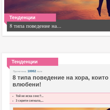
Тенденции
8 типа поведение на...
Тенденции
10002
Прочетена:
пъти
8 типа поведение на хора, които
влюбени!
Той не иска секс?...
3 скрити сигнала,...