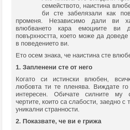
семейството, наистина влюбе
би сте забелязали как по
променя. Независимо дали ви х
влюбването кара емоциите ви 
повърхността, което може да доведе
в поведението ви.
Ето осем знака, че наистина сте влюбе
1. Запленени сте от него
Когато си истински влюбен, всич
любовта ти те пленява. Виждате го
интересен. Обичате силните му с
чертите, които са слабости, заедно с 
уникални странности.
2. Показвате, че ви е грижа