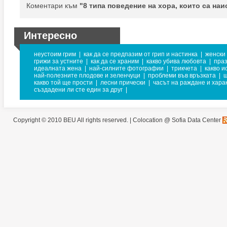
Коментари към
"8 типа поведение на хора, които са наи
Интересно
неустоим грим
|
как да се предпазим от грип и настинка
|
женски
грижи за устните
|
как да се храним
|
какво убива любовта
|
праз
идеалната жена
|
най-силните фотографии
|
трикчета
|
какво и
най-полезните плодове и зеленчуци
|
проблеми във връзката
|
ш
какво той ще прости
|
лесни прически
|
часът на раждане и хара
създадени ли сте един за друг
|
Copyright © 2010 BEU All rights reserved. |
Colocation @ Sofia Data Center