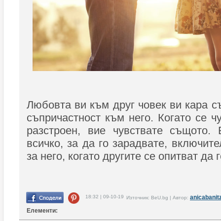
Любовта ви към друг човек ви кара с
съпричастност към него. Когато се ч
разстроен, вие чувствате същото. 
всичко, за да го зарадвате, включит
за него, когато другите се опитват да 
18:32 | 09-10-19
anicabanit
Източник: BeU.bg | Автор:
Елементи: