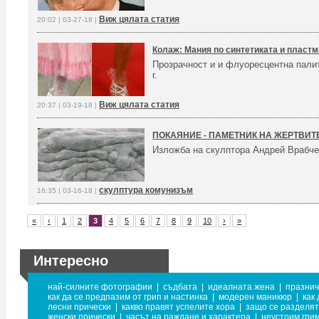
Виж цялата статия
20:02 | 03-27-18 |
Колаж: Мания по синтетиката и пласт
Прозрачност и и флуоресцентна палит
г.
Виж цялата статия
20:37 | 03-19-18 |
ПОКАЯНИЕ - ПАМЕТНИК НА ЖЕРТВИТ
Изложба на скулптора Андрей Врабч
скулптура комунизъм
16:35 | 03-16-18 |
«
‹
1
2
3
4
5
6
7
8
9
10
›
»
Интересно
най-силните фотографии
|
съдбата
|
идеалната жена
|
празнич
как да се предпазим от грип и настинка
|
модерен маникюр
|
как
лесни прически
|
какво правят успелите хора
|
защо се разделят
женски прически
|
часът на раждане и характера
|
неустоим гри