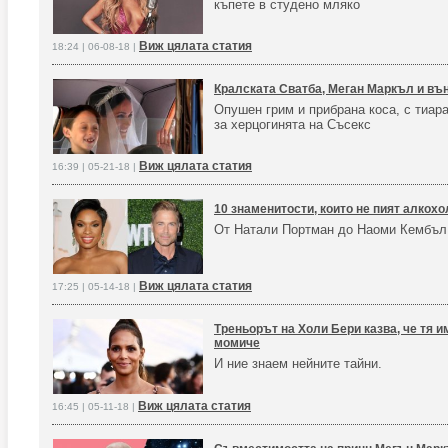
къпете в студено мляко
Виж цялата статия
18:24 | 06-08-18 |
Кралската Сватба, Меган Маркъл и вън
Опушен грим и прибрана коса, с тиар
за херцогинята на Съсекс
Виж цялата статия
16:39 | 05-21-18 |
10 знаменитости, които не пият алкохо
От Натали Портман до Наоми Кембъл
Виж цялата статия
17:25 | 05-14-18 |
Треньорът на Холи Бери казва, че тя и
момиче
И ние знаем нейните тайни.
Виж цялата статия
16:45 | 05-11-18 |