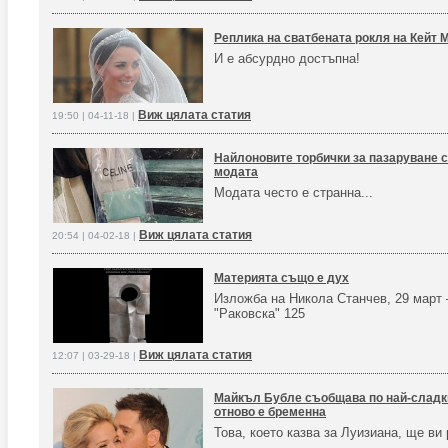
Реплика на сватбената рокля на Кейт
И е абсурдно достъпна!
Виж цялата статия
19:50 | 04-11-18 |
Найлоновите торбички за пазаруване 
модата
Модата често е странна...
Виж цялата статия
20:54 | 04-02-18 |
Материята също е дух
Изложба на Никола Станчев, 29 март –
"Раковска" 125
Виж цялата статия
12:07 | 03-29-18 |
Майкъл Бубле съобщава по най-сладки
отново е бременна
Това, което казва за Луизиана, ще ви