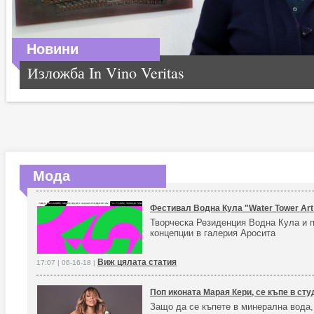
Новини
Изложба In Vino Veritas
Мода
Фестивал Водна Кула "Water Tower Art
Творческа Резиденция Водна Кула и п
концепции в галерия Аросита
Виж цялата статия
17:07 | 06-16-18 |
Поп иконата Марая Кери, се къпе в ст
Защо да се къпете в минерална вода,