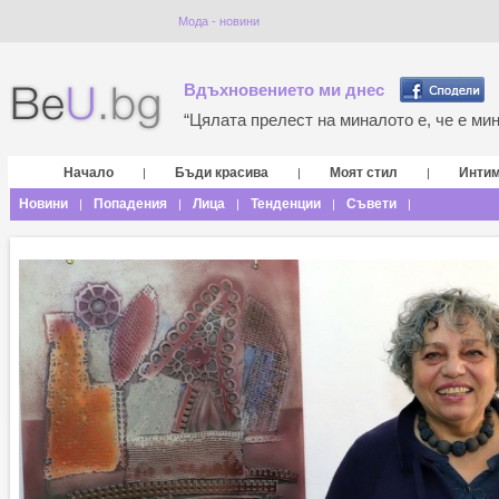
Мода - новини
Вдъхновението ми днес
“Цялата прелест на миналото е, че е мина
Начало
Бъди красива
Моят стил
Инти
|
|
|
Новини
Попадения
Лица
Тенденции
Съвети
|
|
|
|
|