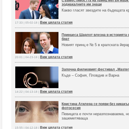
Съвместимостта на принц Мегън Маркъ
зодиакалните им знаци
Какво гласят звездите на бъдещата к
Виж цялата статия
17:33 | 05-02-18 |
Принцеса Шарлот влезна в историята 
брат
Новият принц е № 5 в кралската йера
Виж цялата статия
20:01 | 04-23-18 |
Започна филмовият фестивал „Master 
Къде – София, Пловдив и Варна
Виж цялата статия
14:22 | 04-13-18 |
Кристина Агилера се появи без никакъ
фотосесия
Певицата е почти неразпознаваема, н
зашеметяваща
Виж цялата статия
15:55 | 04-12-18 |