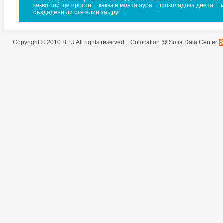
какво той ще прости
|
каква е моята аура
|
шоколадова диета
|
създадени ли сте един за друг
|
Copyright © 2010 BEU All rights reserved. |
Colocation @ Sofia Data Center