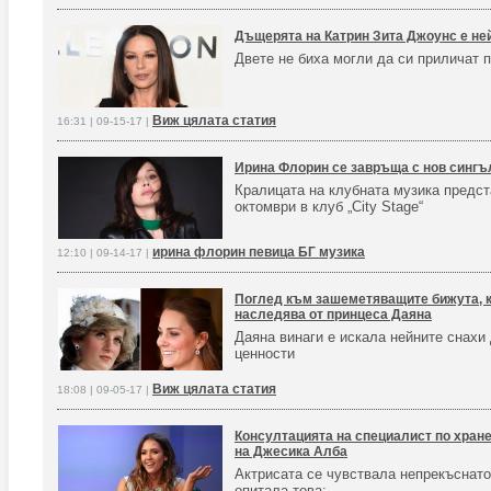
Дъщерята на Катрин Зита Джоунс е не
Двете не биха могли да си приличат 
Виж цялата статия
16:31 | 09-15-17 |
Ирина Флорин се завръща с нов сингъ
Кралицата на клубната музика предст
октомври в клуб „City Stage“
ирина флорин певица БГ музика
12:10 | 09-14-17 |
Поглед към зашеметяващите бижута, 
наследява от принцеса Даяна
Даяна винаги е искала нейните снахи 
ценности
Виж цялата статия
18:08 | 09-05-17 |
Консултацията на специалист по хране
на Джесика Алба
Актрисата се чувствала непрекъснато
опитала това: