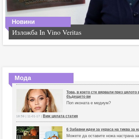
Новини
Изложба In Vino Veritas
Мода
Това, в което сте вярвали през цялото
бъдещето ви
Поп иконата е медиум?
Виж цялата статия
18:59 | 11-01-17 |
6 Забавни идеи за украса на тиква за 
Можете да оставите ножа настрана за