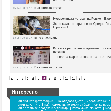
Виж цялата статия
15:14 | 08-23-17 |
Невероятната история на Рошко – Бал
За по-малко от три дни от Средна Гор
Германия!
куче спасяване
13:05 | 08-10-17 |
Китайски ресторант предлагал отстъпк
сутиена
"Гениална маркетингова стратегия" и
Виж цялата статия
18:31 | 08-09-17 |
«
‹
2
3
4
5
6
7
8
9
10
11
›
»
Интересно
най-силните фотографии
|
шоколадова диета
|
идеалната жена
грижи за устните
|
най-подходящите зодии за брак
|
как да пре
най-полезните плодове и зеленчуци
|
какво убива любовта
|
мод