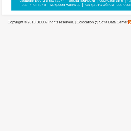
свещени места в България
|
лесни прически
|
сериозен ли е
|
ч
празничен грим
|
модерен маникюр
|
как да отслабнем през есе
Copyright © 2010 BEU All rights reserved. |
Colocation @ Sofia Data Center