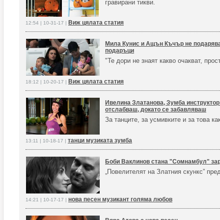
гравирани тикви.
Виж цялата статия
12:54 | 10-31-17 |
Мила Кунис и Ащън Къчър не подарява
подаръци
"Те дори не знаят какво очакват, прос
Виж цялата статия
18:12 | 10-20-17 |
Ивелина Златанова, Зумба инструктор:
отслабваш, докато се забавляваш
За танците, за усмивките и за това 
танци музиката зумба
13:11 | 10-18-17 |
Боби Ваклинов стана "Сомнамбул" зар
„Повелителят на Златния скункс” пре
нова песен музикант голяма любов
14:21 | 10-17-17 |