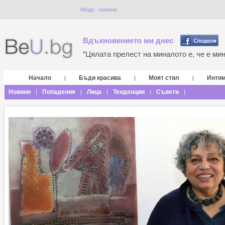
Мода - новини
Вдъхновението ми днес
“Цялата прелест на миналото е, че е мина
Начало
Бъди красива
Моят стил
Инти
|
|
|
Новини
Попадения
Лица
Тенденции
Съвети
|
|
|
|
|