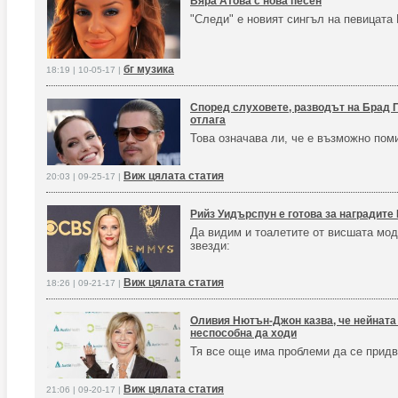
Вяра Атова с нова песен
"Следи" е новият сингъл на певицата
бг музика
18:19 | 10-05-17 |
Според слуховете, разводът на Брад 
отлага
Това означава ли, че е възможно пом
Виж цялата статия
20:03 | 09-25-17 |
Рийз Уидърспун е готова за наградите 
Да видим и тоалетите от висшата мод
звезди:
Виж цялата статия
18:26 | 09-21-17 |
Оливия Нютън-Джон казва, че нейната 
неспособна да ходи
Тя все още има проблеми да се прид
Виж цялата статия
21:06 | 09-20-17 |