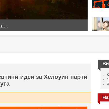
...
Ви
О
евтини идеи за Хелоуин парти
1
ута
3
На