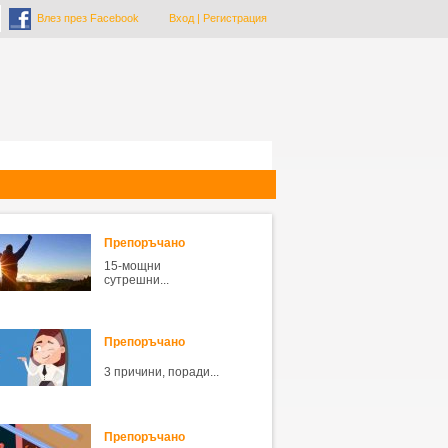
Влез през Facebook
Вход
|
Регистрация
Препоръчано
15-мощни
сутрешни...
Препоръчано
3 причини, поради...
Препоръчано