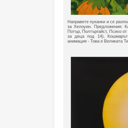
Направете пуканки и се разп
за Хелоуин. Предложения: К
Потър, Полтъргайст, Психо от
за деца под 14), Кошмаръ
анимация - Това е Великата Ти