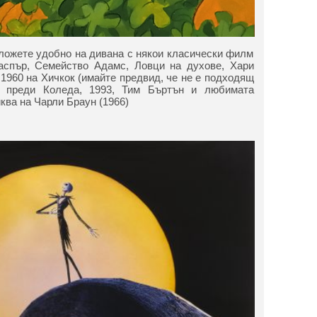
оложете удобно на дивана с някои класически филм
аспър, Семейство Адамс, Ловци на духове, Хари
 1960 на Хичкок (имайте предвид, че не е подходящ
т преди Коледа, 1993, Тим Бъртън и любимата
ква на Чарли Браун (1966)