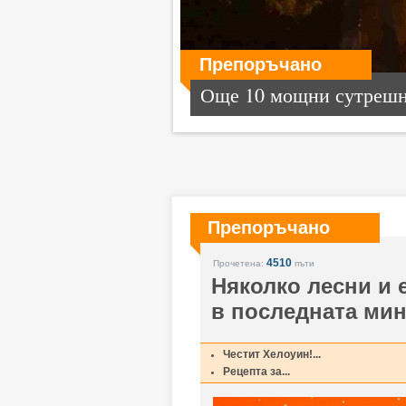
Препоръчано
Още 10 мощни сутрешни
Препоръчано
4510
Прочетена:
пъти
Няколко лесни и 
в последната мин
Честит Хелоуин!...
Рецепта за...