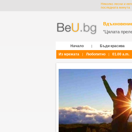
Няколко лесни и евт
последната минута
Вдъхновение
“Цялата прелес
Начало
Бъди красива
|
Из мрежата
Любопитно
01.00 a.m.
|
|