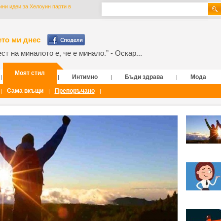
ини идеи за Хелоуин парти в
то ми днес
т на миналото е, че е минало.” - Оскар...
Моят стил
Интимно
Бъди здрава
Мода
|
|
|
|
Сама вкъщи
Препоръчано
|
|
|