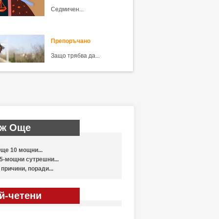
Седмичен...
Препоръчано
Защо трябва да...
ж Още
ще 10 мощни...
5-мощни сутрешни...
 причини, поради...
й-четени