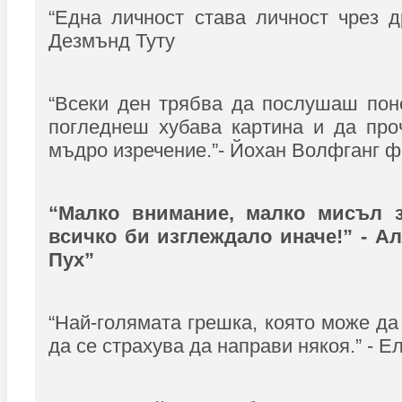
“Една личност става личност чрез др
Дезмънд Туту
“Всеки ден трябва да послушаш пон
погледнеш хубава картина и да про
мъдро изречение.”- Йохан Волфганг ф
“Малко внимание, малко мисъл 
всичко би изглеждало иначе!” - А
Пух”
“Най-голямата грешка, която може да
да се страхува да направи някоя.” - 