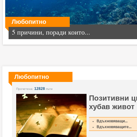
Любопитно
5 причини, поради които...
Любопитно
12828
Прочетена:
пъти
Позитивни ци
хубав живот
Вдъхновяващи...
Вдъхновяващите...