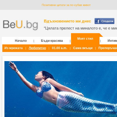
Позитивни цитати за по-хубав живот
Вдъхновението ми днес
“Цялата прелест на миналото е, че е мин
Моят стил
Начало
Бъди красива
Инти
|
|
|
Из мрежата
Любопитно
01.00 a.m.
Сама вкъщи
Препоръча
|
|
|
|