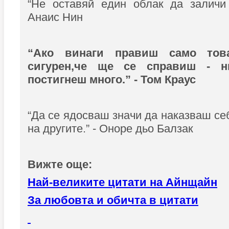
“Не оставяй един облак да заличи 
Анаис Нин
“Ако винаги правиш само тов
сигурен,че ще се справиш - н
постигнеш много.” - Том Краус
“Да се ядосваш значи да наказваш се
на другите.” - Оноре дьо Балзак
Вижте още:
Най-великите цитати на Айнщайн
За любовта и обичта в цитати