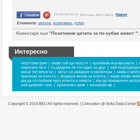
20:00 | 04-04-14
Никол
Източник: BeU | Автор:
Елементи:
цитати
,
позитивно
,
успех
Коментари към
"Позитивни цитати за по-хубав живот ":
Интересно
неустоим грим
|
какво той ще прости
|
проблеми във връзката
|
сериозен ли е
|
създадени ли сте един за друг
|
най-подходящит
какъв тип жена си
|
часът на раждане и характера
|
каква е моят
прически за есента
|
модерни визии за есента
|
какво убива люб
как да отслабнем през есента и зимата
|
как да премахнем целул
най-добрият секс
|
празничен грим
|
изневери ми
|
Copyright © 2010 BEU All rights reserved. |
Colocation @ Sofia Data Center