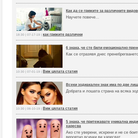
Как да се грижите за различните видо
Научете повече...
как грижите различни
18:30 | 07-17-19 |
6 знака, че сте били емоционално прен
Как се отразявя днес пренебрегването
Виж цялата статия
10:30 | 07-01-19 |
Всеки зодиакален знак има по две лица.
Добрата и лошата страна на всяка зо
Виж цялата статия
10:30 | 06-10-19 |
5 знака, че притежавате уникална инд
харесва
Ако сте уверени, искрени и не се бои
вероятно всички ви харесват