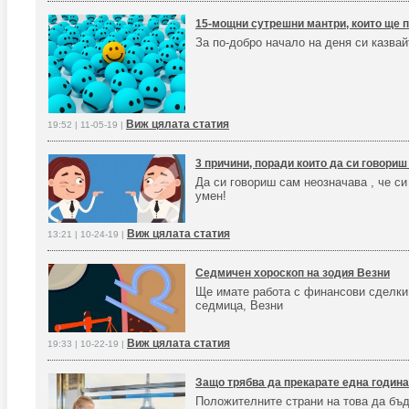
15-мощни сутрешни мантри, които ще п
За по-добро начало на деня си казвай
Виж цялата статия
19:52 | 11-05-19 |
3 причини, поради които да си говориш
Да си говориш сам неозначава , че си 
умен!
Виж цялата статия
13:21 | 10-24-19 |
Седмичен хороскоп на зодия Везни
Ще имате работа с финансови сделки 
седмица, Везни
Виж цялата статия
19:33 | 10-22-19 |
Защо трябва да прекарате една годин
Положителните страни на това да бъд