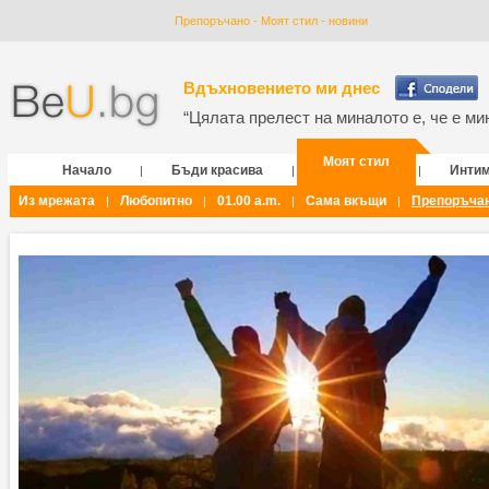
Препоръчано - Моят стил - новини
Вдъхновението ми днес
“Цялата прелест на миналото е, че е мин
Моят стил
Начало
Бъди красива
Инти
|
|
|
Из мрежата
Любопитно
01.00 a.m.
Сама вкъщи
Препоръча
|
|
|
|