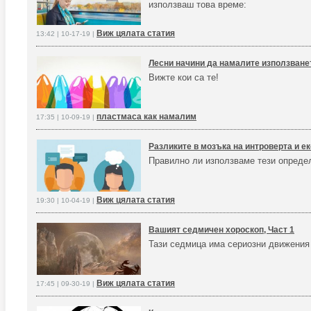
използваш това време:
Виж цялата статия
13:42 | 10-17-19 |
Лесни начини да намалите използване
Вижте кои са те!
пластмаса как намалим
17:35 | 10-09-19 |
Разликите в мозъка на интроверта и е
Правилно ли използваме тези опреде
Виж цялата статия
19:30 | 10-04-19 |
Вашият седмичен хороскоп, Част 1
Тази седмица има сериозни движения
Виж цялата статия
17:45 | 09-30-19 |