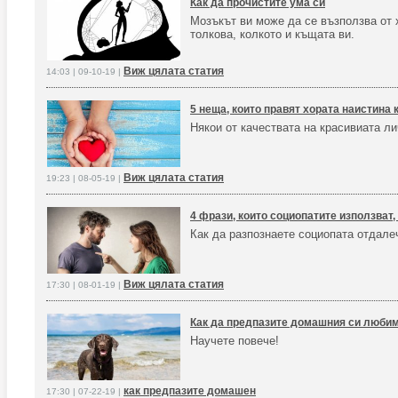
Как да прочистите ума си
Мозъкът ви може да се възползва от 
толкова, колкото и къщата ви.
Виж цялата статия
14:03 | 09-10-19 |
5 неща, които правят хората наистина 
Някои от качествата на красивиата ли
Виж цялата статия
19:23 | 08-05-19 |
4 фрази, които социопатите използват,
Как да разпознаете социопата отдале
Виж цялата статия
17:30 | 08-01-19 |
Как да предпазите домашния си любим
Научете повече!
как предпазите домашен
17:30 | 07-22-19 |