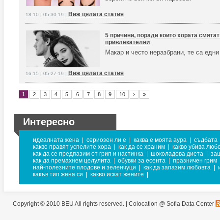
Виж цялата статия
18:10 | 05-30-19 |
5 причини, поради които хората смятат
привлекателни
Макар и често неразбрани, те са едни
Виж цялата статия
16:15 | 05-27-19 |
1
2
3
4
5
6
7
8
9
10
›
»
Интересно
идеалната жена
|
сериозен ли е
|
каква е моята аура
|
съдбата
какво правят успелите хора
|
как да се храним
|
какво убива люб
как да се предпазим от грип и настинка
|
шоколадова диета
|
за
как да премахнем целулита
|
обувки за есента
|
празничен грим
най-полезните плодове и зеленчуци
|
как да запазим любовта
|
какъв тип жена си
|
какво искат жените
|
Copyright © 2010 BEU All rights reserved. |
Colocation @ Sofia Data Center