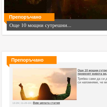
Препоръчано
Още 10 мощни сутрешни...
Препоръчано
Още 10 мощни сутре
променят живота ви,
Трябва сами да си 
си напомняме, че м
Виж цялата статия
13:29 | 11-20-19 |