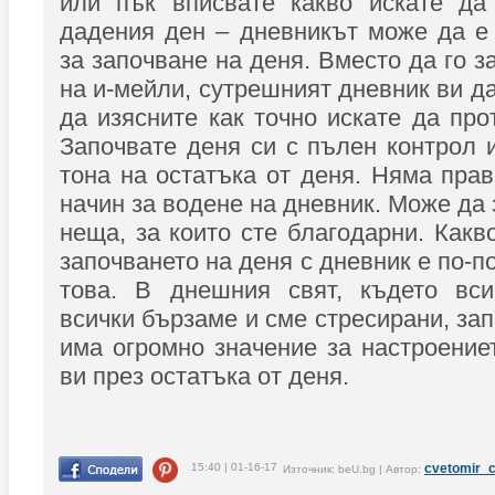
или пък вписвате какво искате да 
дадения ден – дневникът може да е
за започване на деня. Вместо да го з
на и-мейли, сутрешният дневник ви д
да изясните как точно искате да про
Започвате деня си с пълен контрол 
тона на остатъка от деня. Няма пра
начин за водене на дневник. Може да 
неща, за които сте благодарни. Какв
започването на деня с дневник е по-п
това. В днешния свят, където вси
всички бързаме и сме стресирани, за
има огромно значение за настроение
ви през остатъка от деня.
15:40 | 01-16-17
cvetomir_
Източник: beU.bg | Автор: