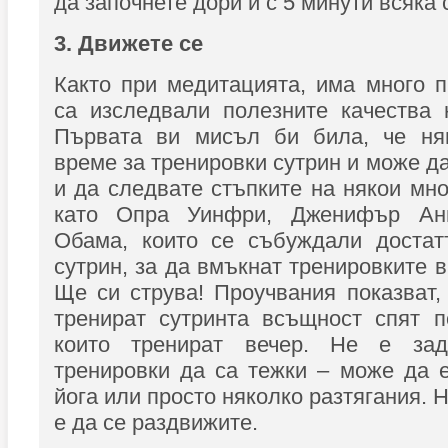
да започнете дори и с 5 минути всяка 
3. Движете се
Както при медитацията, има много п
са изследвали полезните качества 
Първата ви мисъл би била, че ня
време за тренировки сутрин и може д
и да следвате стъпките на някои мн
като Опра Уинфри, Дженифър А
Обама, които се събуждали достат
сутрин, за да вмъкнат тренировките в
Ще си струва! Проучвания показват, 
тренират сутринта всъщност спят п
които тренират вечер. Не е зад
тренировки да са тежки – може да е
йога или просто няколко разтягания.
е да се раздвижите.