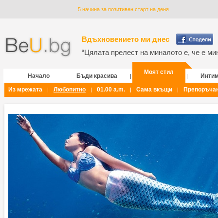
5 начина за позитивен старт на деня
Вдъхновението ми днес
“Цялата прелест на миналото е, че е мин
Моят стил
Начало
Бъди красива
Инти
|
|
|
Из мрежата
Любопитно
01.00 a.m.
Сама вкъщи
Препоръча
|
|
|
|