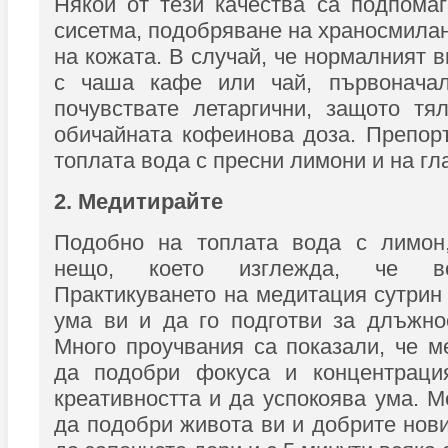
Някои от тези качества са подпома
сисетма, подобряване на храносмилан
на кожата. В случай, че нормалният в
с чаша кафе или чай, първонача
почувствате летаргични, защото тя
обичайната кофеинова доза. Препор
топлата вода с пресни лимони и на гл
2. Медитирайте
Подобно на топлата вода с лимон
нещо, което изглежда, че вс
Практикуването на медитация сутрин
ума ви и да го подготви за длъжно
Много проучвания са показали, че 
да подобри фокуса и концентраци
креативността и да успокоява ума. 
да подобри живота ви и добрите нови