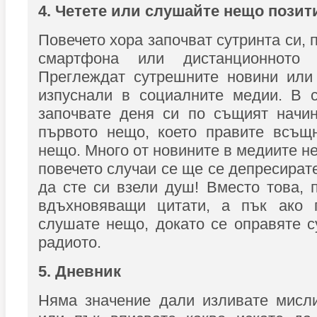
4. Четете или слушайте нещо позит
Повечето хора започват сутринта си, 
смартфона или дистанционното 
Преглеждат сутрешните новини или 
изпуснали в социалните медии. В с
започвате деня си по същият начин
първото нещо, което правите всъщн
нещо. Много от новините в медиите не
повечето случаи се ще се депресират
да сте си взели душ! Вместо това, п
вдъхновяващи цитати, а пък ако 
слушате нещо, докато се оправяте с
радиото.
5. Дневник
Няма значение дали изливате мисли