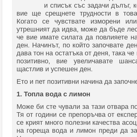
и списък със задачи дълъг, 
вие ще срещнете трудности в това
Когато се чувствате изморени ил
утрешният да идва, може да бъде лес
че вие имате силата да повлияете н
ден. Начинът, по който започвате де
дава тон на остатъка от деня, така че
позитивно, вие увеличавате шан
щастлив и успешен ден.
Ето и пет позитивни начина да започне
1. Топла вода с лимон
Може би сте чували за тази отвара п
Тя от години се препоръчва от експе
се крият много полезни качества асо
на гореща вода и лимон преди да за