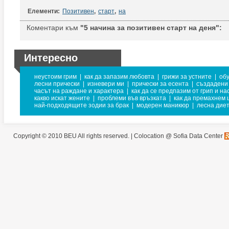
Елементи:
Позитивен
,
старт
,
на
Коментари към
"5 начина за позитивен старт на деня":
Интересно
неустоим грим
|
как да запазим любовта
|
грижи за устните
|
обу
лесни прически
|
изневери ми
|
прически за есента
|
създадени 
часът на раждане и характера
|
как да се предпазим от грип и на
какво искат жените
|
проблеми във връзката
|
как да премахнем 
най-подходящите зодии за брак
|
модерен маникюр
|
лесна дие
Copyright © 2010 BEU All rights reserved. |
Colocation @ Sofia Data Center