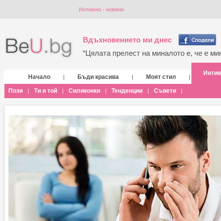
Интимно - новини
Вдъхновението ми днес
“Цялата прелест на миналото е, че е мин
Инти
Начало
Бъди красива
Моят стил
|
|
|
Пози
Ти и той
Силиконки
Тенденции
Съвети
|
|
|
|
|