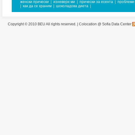
женски прически
|
изневери ми
|
прически за есента
|
проблеми 
|
как да се храним
|
шоколадова диета
|
Copyright © 2010 BEU All rights reserved. |
Colocation @ Sofia Data Center