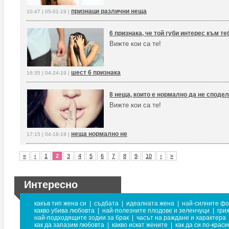
признаци различни неща
10:47 | 05-01-19 |
6 признака, че той губи интерес към те
Вижте кои са те!
шест 6 признака
16:35 | 04-24-19 |
8 неща, които е нормално да не сподел
Вижте кои са те!
неща нормално не
17:15 | 04-18-19 |
«
‹
1
2
3
4
5
6
7
8
9
10
›
»
Интересно
какъв тип жена си
|
съдбата
|
идеалната жена
|
най-силните ф
какво убива любовта
|
най-полезните плодове и зеленчуци
|
гри
най-подходящите зодии за брак
|
часът на раждане и характера
как да запазим любовта
|
какво искат жените
|
как да си по-краси