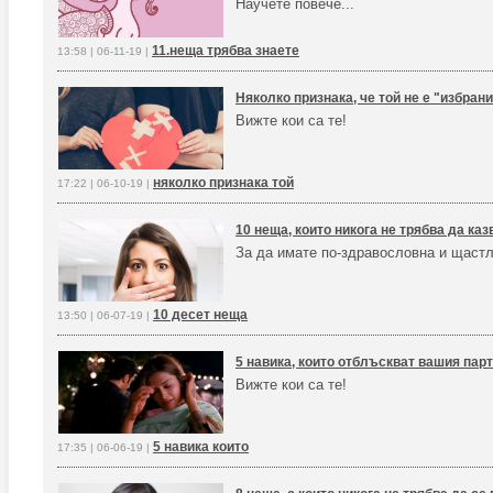
Научете повече...
11.неща трябва знаете
13:58 | 06-11-19 |
Няколко признака, че той не е "избран
Вижте кои са те!
няколко признака той
17:22 | 06-10-19 |
10 неща, които никога не трябва да каз
За да имате по-здравословна и щастл
10 десет неща
13:50 | 06-07-19 |
5 навика, които отблъскват вашия пар
Вижте кои са те!
5 навика които
17:35 | 06-06-19 |