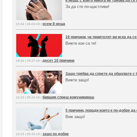
8 неща, с които никога не трябва да с
За да сте по-щастливи!
осем 8 неща
15:34 | 06-03-19 |
10 причини, че приятелят ви иска да се
Вижте кои са те!
десет 10 причини
18:20 | 05-27-19 |
Защо трябва да спрете да общувате с 
Вижте защо!
бившия спреш комуникираш
14:10 | 05-24-19 |
5 причини, поради които е по-добре да
Виж защо!
защо по добре
13:15 | 05-20-19 |