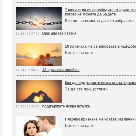
7 начина да се освободите от привързв
когото не можете да бъдете
Кое ще ви помогне да го/я забравите:
Виж цялата статия
19:20 | 05-07-19 |
10 признака, че се влюбвате в най-доб
Вижте кои са те!
10 признака влюбиш
14:13 | 05-06-19 |
Как да поддържате искрата във връзк
За да сте по-щастливи!
поддържате искра връзка
10:42 | 05-02-19 |
Няколко признака, че искате различни
Вижте кои са те!