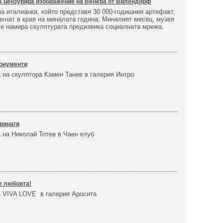
k цензурира изображение на Венера от Вилендорф
а италианка, който представя 30 000-годишния артефакт,
ахнат в края на миналата година; Миналият месец, музея
се намира скулптурата предизвика социалната мрежа.
онументи
 на скулптора Камен Танев в галерия Интро
винаги
 на Николай Тотев в Чаен клуб
е любовта!
 VIVA LOVE в галерия Аросита