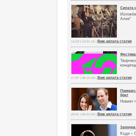
Силата 
Изложба
Алея"
Виж цялата статия
14:33 | 10-21-19 |
Фестивал
Творчес
концепц
Виж цялата статия
17:07 | 06-16-18 |
Принцеса
брат
Новият 
Виж цялата статия
20:01 | 04-23-18 |
Започна 
Къде – 