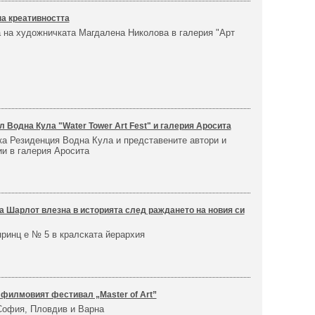
на креативността
 на художничката Магдалена Николова в галерия "Арт
 Водна Кула "Water Tower Art Fest" и галерия Аросита
ка Резиденция Водна Кула и представените автори и
ии в галерия Аросита
 Шарлот влезна в историята след раждането на новия си
принц е № 5 в кралската йерархия
филмовият фестивал „Master of Art”
София, Пловдив и Варна