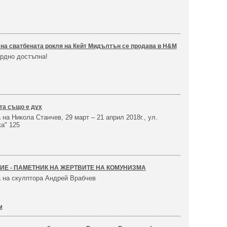
 на сватбената рокля на Кейт Мидълтън се продава в H&M
урдно достъпна!
та също е дух
на Никола Станчев, 29 март – 21 април 2018г., ул.
а" 125
ИЕ - ПАМЕТНИК НА ЖЕРТВИТЕ НА КОМУНИЗМА
 на скулптора Андрей Врабчев
м