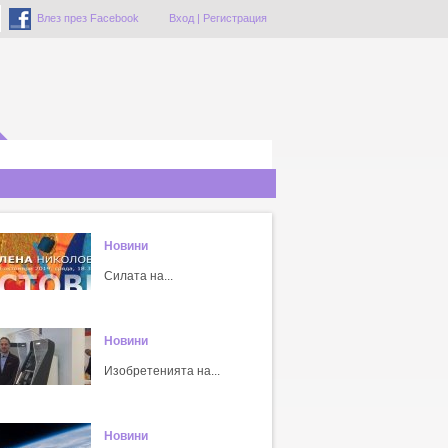
Влез през Facebook
Вход
|
Регистрация
Новини
Силата на...
Новини
Изобретенията на...
Новини