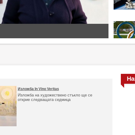
На
Изложба In Vino Veritas
Изложба на художествено стъкло ще се
открие следващата седмица