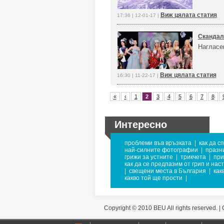
Виж цялата статия
17:36 | 12-01-17 |
Скандал
Нагласе
Виж цялата статия
16:30 | 11-22-17 |
«
‹
1
2
3
4
5
6
7
8
Интересно
проблеми във връзката
|
как да с
най-силните фотографии
|
празн
грижи за устните
|
трикчета
|
при
как да се предпазим от грип и нас
|
свещени места в България
|
как
какво той ще прости
|
Copyright © 2010 BEU All rights reserved. |