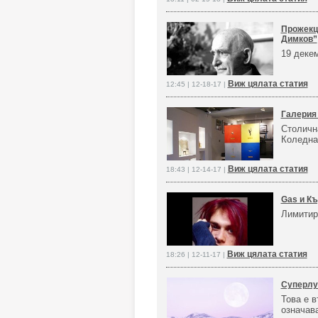
Прожекц
Димков”
19 декем
Виж цялата статия
12:45 | 12-18-17 |
Галерия
Столичн
Коледна
Виж цялата статия
18:43 | 12-14-17 |
Gas и Къ
Лимитир
Виж цялата статия
18:26 | 12-11-17 |
Суперлун
Това е в
означава