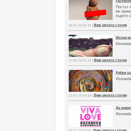
Faceboo
Постът н
бе прем
където 
Виж цялата статия
18:30 | 03-02-18 |
Малки м
Изложба
Виж цялата статия
17:39 | 03-01-18 |
Рибки за
Изложба
Виж цялата статия
12:30 | 02-19-18 |
Да живе
Изложба
Виж цялата статия
13:11 | 02-15-18 |