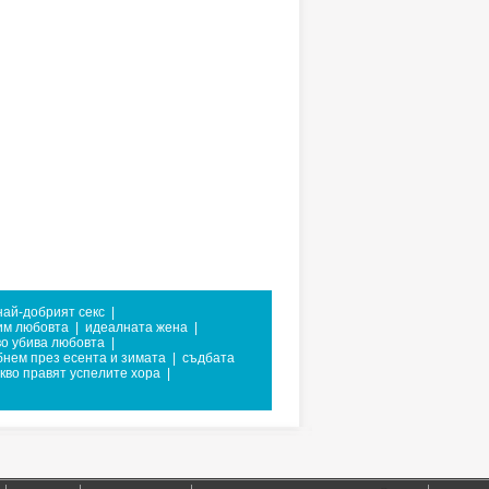
най-добрият секс
|
зим любовта
|
идеалната жена
|
во убива любовта
|
бнем през есента и зимата
|
съдбата
кво правят успелите хора
|