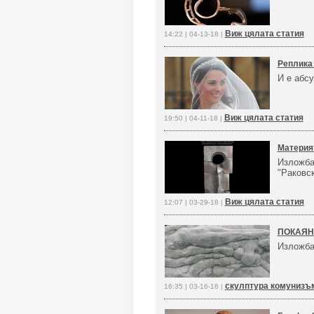
Виж цялата статия
14:22 | 04-13-18 |
Реплика
И е абс
Виж цялата статия
19:50 | 04-11-18 |
Материя
Изложба 
"Раковск
Виж цялата статия
12:07 | 03-29-18 |
ПОКАЯН
Изложба
скулптура комунизъ
16:35 | 03-16-18 |