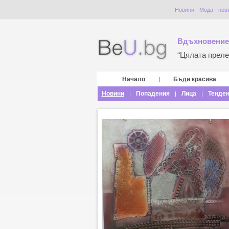
Новини - Мода - нов
Вдъхновение
“Цялата прелес
Начало
Бъди красива
|
Новини
Попадения
Лица
Тенде
|
|
|