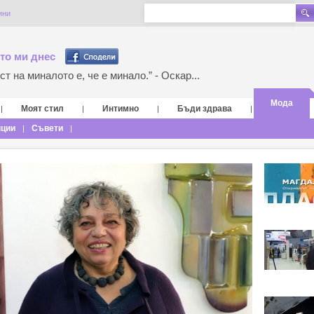
ини
то ми днес
т на миналото е, че е минало.” - Оскар...
Мода
Моят стил
Интимно
Бъди здрава
|
|
|
|
нции
Съвети
|
|