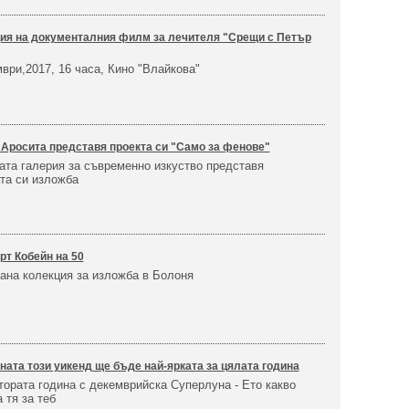
ия на документалния филм за лечителя "Срещи с Петър
ври,2017, 16 часа, Кино "Влайкова"
 Аросита представя проекта си "Само за фенове"
ата галерия за съвременно изкуство представя
та си изложба
рт Кобейн на 50
ана колекция за изложба в Болоня
ата този уикенд ще бъде най-ярката за цялата година
тората година с декемврийска Суперлуна - Ето какво
 тя за теб