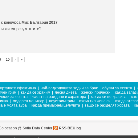
 с конкурса Мис България 2017
ни ли са резултатите?
9
10
›
»
портувате ефективно
|
най-подходящите зодии за брак
|
обувки за есента
|
ичен грим
|
как да се храним
|
лесна диета
|
женски прически
|
как да запа
чески за есента
|
часът на раждане и характера
|
как да си по-красива
|
как
тинка
|
модерен маникюр
|
неустоим грим
|
какъв тип жена си
|
как да отсла
ва е моята аура
|
как да премахнем целулита
|
защо се разделят хората
|
ка
Colocation @ Sofia Data Center
RSS BEU.bg