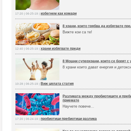
избегнем как комари
17:20 | 06-25-19 |
8 храни, които трябва да избягвате пр
Вижте кои са те!
храни избягвате преди
12:40 | 06-25-19 |
8 Мощни суперхрани, които се борят с 
8 храни които дават енергия и детокс
Виж цялата статия
10:28 | 06-25-19 |
Разликата между пробиотиците и преби
приемате
Научете повече...
пробиотици пребиотици разлика
17:20 | 06-24-19 |