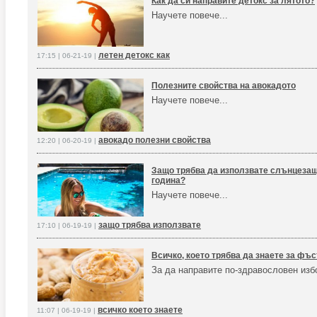
Как да си направите детокс за лятото?
Научете повече...
летен детокс как
17:15 | 06-21-19 |
Полезните свойства на авокадото
Научете повече...
авокадо полезни свойства
12:20 | 06-20-19 |
Защо трябва да използвате слънцезащ
година?
Научете повече...
защо трябва използвате
17:10 | 06-19-19 |
Всичко, което трябва да знаете за фъ
За да направите по-здравословен изб
всичко което знаете
11:07 | 06-19-19 |