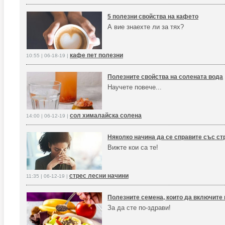
5 полезни свойства на кафето
А вие знаехте ли за тях?
кафе пет полезни
10:55 | 06-18-19 |
Полезните свойства на солената вода
Научете повече...
сол хималайска солена
14:00 | 06-12-19 |
Няколко начина да се справите със ст
Вижте кои са те!
стрес лесни начини
11:35 | 06-12-19 |
Полезните семена, които да включите
За да сте по-здрави!