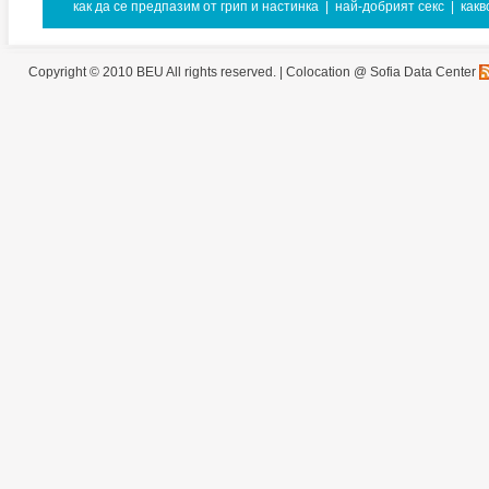
как да се предпазим от грип и настинка
|
най-добрият секс
|
какв
Copyright © 2010 BEU All rights reserved. |
Colocation @ Sofia Data Center