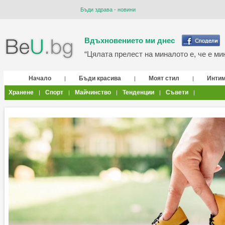
Бъди здрава - новини
Вдъхновението ми днес
“Цялата прелест на миналото е, че е мин
Начало
Бъди красива
Моят стил
Инти
|
|
|
Хранене
Спорт
Майчинство
Тенденции
Съвети
|
|
|
|
|