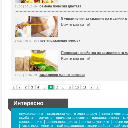
семена полезни диетата
11:06 | 06-10-19 |
5 упражнения за сваляне на мазнини в
Вижте кои са те!
пет упражнения плосък
17:20 | 06-07-19 |
Полезните свойства на камелиевото 
Вижте кои са те!
камелиево масло полезни
11:22 | 06-07-19 |
«
‹
2
3
4
5
6
7
8
9
10
11
›
»
Интересно
неустоим грим
|
създадени ли сте един за друг
|
каква е моята а
съдбата
|
трикчета
|
прически за есента
|
идеалната жена
|
ка
сериозен ли е
|
шоколадова диета
|
грижи за устните
|
лесни пр
|
какво искат жените
|
най-подходящите зодии за брак
|
най-сил